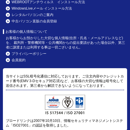
WEBROOTアンチウィルス インストール方法
WindowsLiveメール インストール方法
レンタルパソコンのご案内
中古パソコン直販の会員登録
お客様の個人情報について
お客様からお預かりした大切な個人情報(住所・氏名・メールアドレスなど)
を、 裁判所・警察機関等・公共機関からの提出要請があった場合以外、第三
者に譲渡または利用する事は一切ございません。
プライバシーポリシー
会員規約
当サイトはSSL暗号化通信に対応しております。ご注文内容やクレジットカ
ード番号(EMV 3-Dセキュア対応済)など、お客様の大切な情報は暗号化して
送信されます。第三者から解読できないようになっております。
ブロードリンクは2007年10月10日、情報セキュリティマネジメントシステ
ム「ISO27001」の認証を取得しました。