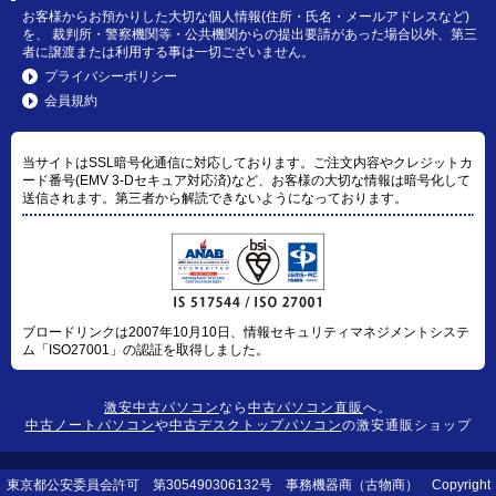
お客様からお預かりした大切な個人情報(住所・氏名・メールアドレスなど)
を、 裁判所・警察機関等・公共機関からの提出要請があった場合以外、第三
者に譲渡または利用する事は一切ございません。
プライバシーポリシー
会員規約
当サイトはSSL暗号化通信に対応しております。ご注文内容やクレジットカ
ード番号(EMV 3-Dセキュア対応済)など、お客様の大切な情報は暗号化して
送信されます。第三者から解読できないようになっております。
ブロードリンクは2007年10月10日、情報セキュリティマネジメントシステ
ム「ISO27001」の認証を取得しました。
激安中古パソコン
なら
中古パソコン直販
へ。
中古ノートパソコン
や
中古デスクトップパソコン
の激安通販ショップ
東京都公安委員会許可 第305490306132号 事務機器商（古物商） Copyright