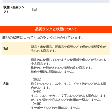
状態（品質ラン
Ｂ品
ク）
品質ランクと状態について
商品の状態によって4つのランクに分かれています。
新品・未使用品。展示品や保管などで僅かな状態変化が
S品
見られる商品です。
日常的に使用していたような使用感や傷などが見られる
中古商品です。
比較的、外観がきれいな状態の良い商品です。
動作や機能に問題はありません。
【液晶】
A品
目立たないシミ、ムラ、キズ、ドット抜けなどがある場
合があります。
【外観】
キズ、スレ、テカリ、文字スレなどがある場合あります
が、ひび割れや穴あきなどの破損は一切ありません。
【欠損】
キーボードなどの欠損はありません。