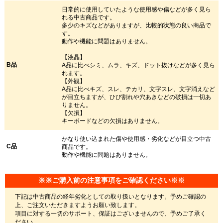
日常的に使用していたような使用感や傷などが多く見ら
れる中古商品です。
多少のキズなどがありますが、比較的状態の良い商品で
す。
動作や機能に問題はありません。
【液晶】
B品
A品に比べシミ、ムラ、キズ、ドット抜けなどが多く見ら
れます。
【外観】
A品に比べキズ、スレ、テカリ、文字スレ、文字消えなど
が目立ちますが、ひび割れや穴あきなどの破損は一切あ
りません。
【欠損】
キーボードなどの欠損はありません。
かなり使い込まれた傷や使用感・劣化などが目立つ中古
C品
商品です。
動作や機能に問題はありません。
※※ご購入前の注意事項をご確認ください※※
下記は中古商品の経年劣化としての取り扱いとなります。予めご確認の
上、ご注文いただきますようお願い致します。
項目に対する一切のサポート、保証はございませんので、予めご了承く
ださい。