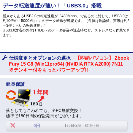
データ転送速度が速い！「USB3.0」搭載
従来からあるUSB2.0の転送速度が「480Mbps」であるのに対して、USB3.0は
約10倍の「5000Mbps」のデータ転送が可能です。（各値は理論値。実際は約2
～3倍くらいの転送速度。）
USB3.0対応の外付けHDDへのデータ書込や読込時など、ストレスなく作業でき
ます。
仕様変更とオプションの選択
【即納パソコン】 Zbook
Fury 15 G8 (Win11pro64) (NVIDIA RTX A2000) 7N11
※テンキー付をもっとパワーアップ!!
延長保証
落としてもこわれても、全PC無償交換！
標準で180日間の保証期間がございます。
0円
180日保証（標準仕様）