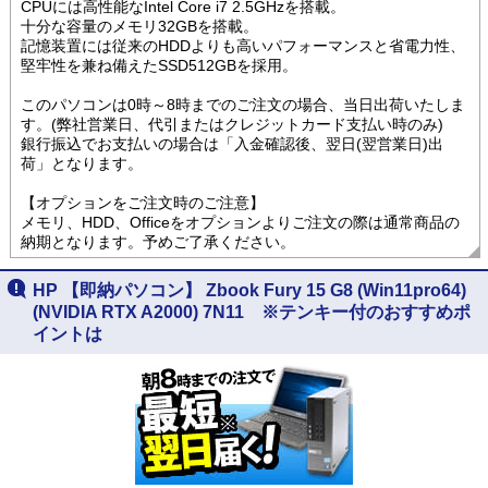
CPUには高性能なIntel Core i7 2.5GHzを搭載。
十分な容量のメモリ32GBを搭載。
記憶装置には従来のHDDよりも高いパフォーマンスと省電力性、
堅牢性を兼ね備えたSSD512GBを採用。
このパソコンは0時～8時までのご注文の場合、当日出荷いたしま
す。(弊社営業日、代引またはクレジットカード支払い時のみ)
銀行振込でお支払いの場合は「入金確認後、翌日(翌営業日)出
荷」となります。
【オプションをご注文時のご注意】
メモリ、HDD、Officeをオプションよりご注文の際は通常商品の
納期となります。予めご了承ください。
HP 【即納パソコン】 Zbook Fury 15 G8 (Win11pro64)
(NVIDIA RTX A2000) 7N11 ※テンキー付のおすすめポ
イントは