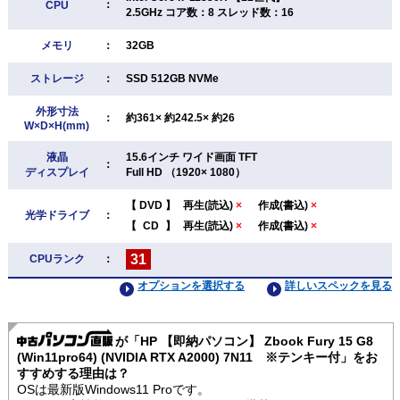
：
CPU
2.5GHz コア数：8 スレッド数：16
メモリ
：
32GB
ストレージ
：
SSD 512GB NVMe
外形寸法
：
約361× 約242.5× 約26
W×D×H(mm)
液晶
15.6インチ ワイド画面 TFT
：
ディスプレイ
Full HD （1920× 1080）
【
DVD
】
再生(読込)
×
作成(書込)
×
光学ドライブ
：
【
CD
】
再生(読込)
×
作成(書込)
×
31
CPUランク
：
オプションを選択する
詳しいスペックを見る
が「HP 【即納パソコン】 Zbook Fury 15 G8
(Win11pro64) (NVIDIA RTX A2000) 7N11 ※テンキー付」をお
すすめする理由は？
OSは最新版Windows11 Proです。