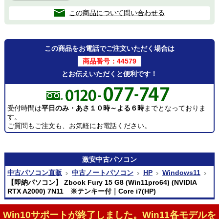
この商品について問い合わせる
この商品をお電話でご注文いただく場合は
商品番号：44579
とお伝えいただくと便利です！
受付時間は
平日のみ・あさ１０時～よる６時
までとなっておりま
す。
ご質問もご注文も、お気軽にお電話ください。
激安
中古パソコン
中古パソコン直販
中古ノートパソコン
HP
Windows11
【即納パソコン】 Zbook Fury 15 G8 (Win11pro64) (NVIDIA
RTX A2000) 7N11 ※テンキー付｜Core i7(HP)
Win10サポートが終了しました。Win11各モデルを