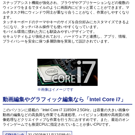
スナップアシスト機能が強化され、ブラウザやアプリケーションなどの複数の
ウィンドウをまるでタイルのように画面内にピタッと置くことができます。マ
ルチタスク時にウィンドウ同士が重なり合うことがなく、作業がしやすくなり
ます。
タッチキーボードのテーマやキーのサイズを自分好みにカスタマイズできるよ
うになり、タッチパネル操作でも使いやすくなっています。
モバイル環境に慣れた方にも馴染みやすいデザインです。
セキュリティもより強化されており、ハードウェアと連携し、アプリ、情報、
プライバシーを安全に保つ多層防御を実装して設計されています。
※画像はイメージです
動画編集やグラフィック編集なら「Intel Core i7」
このパソコンに搭載の「Intel Core i7 11850H 2.5GHz」は容量の大きい画像や
動画の編集などの高負荷な作業でも高速処理。ハイビジョン動画や高画質の画
像処理などクリエイティブな作業を行う方におすすめです。また、最近のオン
ラインゲームでも推奨CPUに指定されていることが多いCPUです。
CPUランク
31 (2025年11月12日時点)