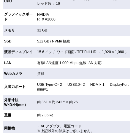
CPU
レッド数： 16
グラフィックボー
NVIDIA
ド
RTX A2000
メモリ
32 GB
SSD
512 GB /
NVMe 接続
液晶ディスプレイ
15.6 インチ
ワイド画面 /
TFT
Full HD （ 1,920 × 1,080 ）
LAN
有線LAN速度 1,000 Mbps 無線LAN
対応
Webカメラ
搭載
USB Type-C× 2 USB3.0× 2 HDMI× 1 DisplayPort
入出力ポート
mini×1
外形寸法
約 361 × 約 242.5 × 約 26
W×D×H(mm)
重量
約 2.35 kg
・ACアダプタ、電源コード
同梱物
※上記以外の付属はございません。