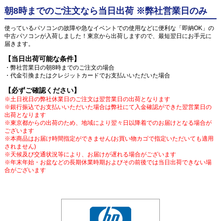
朝8時までのご注文なら当日出荷 ※弊社営業日のみ
使っているパソコンの故障や急なイベントでの使用などに便利な「即納OK」の
中古パソコンが入荷しました！東京から出荷しますので、最短翌日にお手元に
届きます。
【当日出荷可能な条件】
・弊社営業日の朝8時までのご注文の場合
・代金引換またはクレジットカードでお支払いいただいた場合
【必ずご確認ください】
※土日祝日の弊社休業日のご注文は翌営業日の出荷となります
※銀行振込でお支払いいただいた場合は弊社にて入金確認ができた翌営業日の
出荷となります
※東京都からの出荷のため、地域により翌々日以降着でのお届けとなる場合が
ございます
※本商品はお届け時間指定ができません(お買い物カゴで指定いただいても適用
されません)
※天候及び交通状況等により、お届けが遅れる場合がございます
※年末年始・お盆などの長期休業時期およびその前後では当日出荷できない場
合がございます