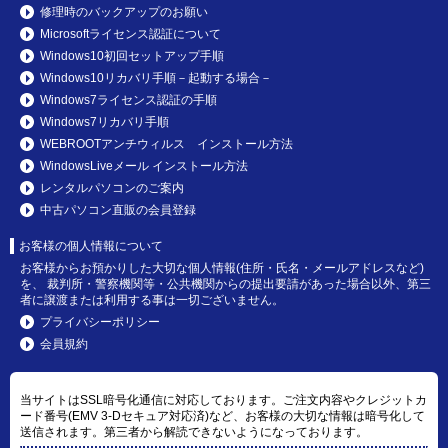
修理時のバックアップのお願い
Microsoftライセンス認証について
Windows10初回セットアップ手順
Windows10リカバリ手順－起動する場合－
Windows7ライセンス認証の手順
Windows7リカバリ手順
WEBROOTアンチウィルス インストール方法
WindowsLiveメール インストール方法
レンタルパソコンのご案内
中古パソコン直販の会員登録
お客様の個人情報について
お客様からお預かりした大切な個人情報(住所・氏名・メールアドレスなど)
を、 裁判所・警察機関等・公共機関からの提出要請があった場合以外、第三
者に譲渡または利用する事は一切ございません。
プライバシーポリシー
会員規約
当サイトはSSL暗号化通信に対応しております。ご注文内容やクレジットカ
ード番号(EMV 3-Dセキュア対応済)など、お客様の大切な情報は暗号化して
送信されます。第三者から解読できないようになっております。