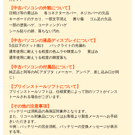
【中古パソコンの外観について】
日焼け等の黄ばみ
各コネクターカバー、ネジカバーの欠品
キーボードのテカリ、一部文字消え
擦り傷
ゴム足の欠品
一部の塗装ハゲ、コーティングハゲ
シール貼りの跡、落ちない汚れ
【中古パソコンの液晶ディスプレイについて】
5点以下のドット抜け
バックライトの光漏れ
通常使用に耐えうる程度の色ムラや輝度ムラ
黄ばみ
通常使用に耐えうる程度の輝度落ち
【中古パソコンの付属品について】
純正品と同等のACアダプタ（メーカー、アンペア、差し込み口が同
じ）
【プリインストールソフトについて】
プリインストールソフトは、仕様変更によって別のソフトがインス
トールされる場合がございます。
【その他の注意事項】
バッテリーは消耗品の為保証対象外となります。
また、リコール対象品についてはお客様より製造メーカーへお手続
きいただきます。
※例：バッテリーの完全消耗、バッテリーの交換メッセージが表示
する等。