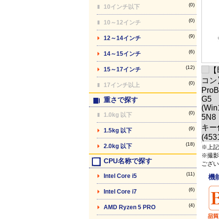
(0)
10インチ以下
(0)
10～12インチ
(9)
12～14インチ
(6)
14～15インチ
(12)
15～17インチ
(0)
17インチ以上
重さで探す
(0)
1.0kg 以下
(9)
1.5kg 以下
(18)
2.0kg 以下
※上記
※撮影
CPU名称で探す
ござい
(11)
Intel Core i5
機
(6)
Intel Core i7
(4)
AMD Ryzen 5 PRO