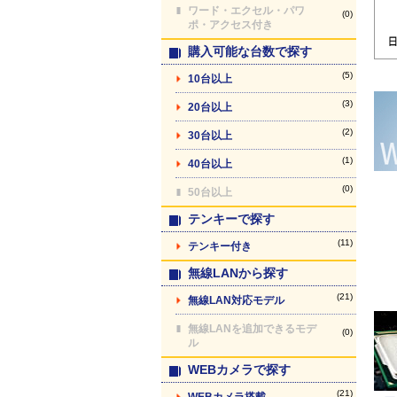
ワード・エクセル・パワ
(0)
ポ・アクセス付き
購入可能な台数で探す
(5)
10台以上
(3)
20台以上
(2)
30台以上
(1)
40台以上
(0)
50台以上
テンキーで探す
(11)
テンキー付き
無線LANから探す
(21)
無線LAN対応モデル
無線LANを追加できるモデ
(0)
ル
WEBカメラで探す
(21)
WEBカメラ搭載