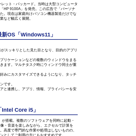
ューレット・パッカード。当時は大型コンピュータ
HP 9100A」を発売。この広告で「パーソナ
た。現在は家庭向けパソコン機器製造だけでな
業など幅広く展開。
S「Windows11」
ン表示がスッキリとした見た目となり、目的のアプリ
プリケーションなどの複数のウィンドウをまる
きます。マルチタスク時にウィンドウ同士が重
好みにカスタマイズできるようになり、タッチ
ンです。
アと連携し、アプリ、情報、プライバシーを安
l Core i5」
 1.6GHz」が搭載。複数のソフトウェアを同時に起動・
の映像・音楽を楽しみながら、エクセルで計算を
。高度で専門的な作業や処理はしないものの、
ンとしてご利用の方にもおすすめです。