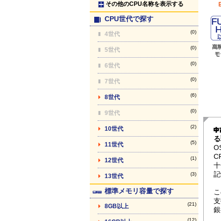
その他のCPU名称を表示する
CPU世代で探す
(0)
4世代
(0)
5世代
(0)
6世代
(0)
7世代
(6)
8世代
(0)
9世代
(2)
10世代
る
(5)
11世代
O
C
(1)
12世代
十
記
(3)
13世代
標準メモリ容量で探す
こ
支
(21)
8GB以上
銀
(12)