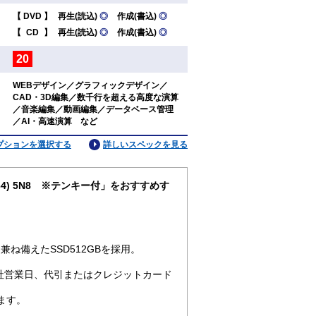
【
DVD
】
再生(読込)
◎
作成(書込)
◎
：
【
CD
】
再生(読込)
◎
作成(書込)
◎
20
：
WEBデザイン／グラフィックデザイン／
CAD・3D編集／数千行を超える高度な演算
：
／音楽編集／動画編集／データベース管理
／AI・高速演算 など
プションを選択する
詳しいスペックを見る
pro64) 5N8 ※テンキー付」をおすすめす
ね備えたSSD512GBを採用。
社営業日、代引またはクレジットカード
ます。