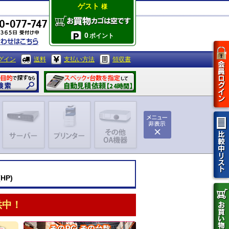
ゲスト
様
0
ポイント
グイン
送料
支払い方法
領収書
HP)
供中！