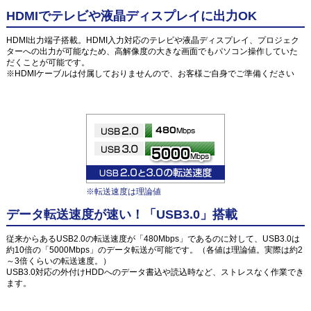
HDMIでテレビや液晶ディスプレイに出力OK
HDMI出力端子搭載。HDMI入力対応のテレビや液晶ディスプレイ、プロジェク
ターへの出力が可能なため、高解像度の大きな画面でもパソコン操作していた
だくことが可能です。
※HDMIケーブルは付属しておりませんので、お客様ご自身でご準備ください
※転送速度は理論値
データ転送速度が速い！「USB3.0」搭載
従来からあるUSB2.0の転送速度が「480Mbps」であるのに対して、USB3.0は
約10倍の「5000Mbps」のデータ転送が可能です。（各値は理論値。実際は約2
～3倍くらいの転送速度。）
USB3.0対応の外付けHDDへのデータ書込や読込時など、ストレスなく作業でき
ます。