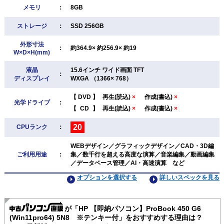
メモリ
：
8GB
ストレージ
：
SSD 256GB
外形寸法
：
約364.9× 約256.9× 約19
W×D×H(mm)
液晶
15.6インチ ワイド画面 TFT
：
ディスプレイ
WXGA （1366× 768）
【
DVD
】
再生(読込)
×
作成(書込)
×
光学ドライブ
：
【
CD
】
再生(読込)
×
作成(書込)
×
20
CPUランク
：
WEBデザイン／グラフィックデザイン／CAD・3D編
ご利用用途
：
集／数千行を超える高度な演算／音楽編集／動画編集
／データベース管理／AI・高速演算 など
オプションを選択する
詳しいスペックを見る
が「HP 【即納パソコン】ProBook 450 G6
(Win11pro64) 5N8 ※テンキー付」をおすすめする理由は？