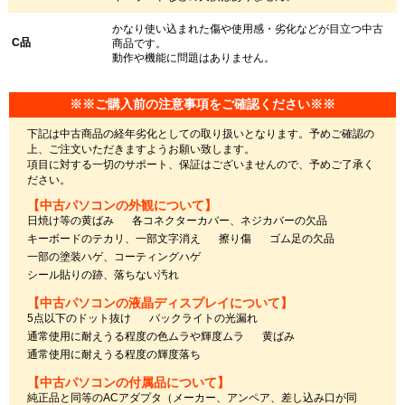
かなり使い込まれた傷や使用感・劣化などが目立つ中古
C品
商品です。
動作や機能に問題はありません。
※※ご購入前の注意事項をご確認ください※※
下記は中古商品の経年劣化としての取り扱いとなります。予めご確認の
上、ご注文いただきますようお願い致します。
項目に対する一切のサポート、保証はございませんので、予めご了承く
ださい。
【中古パソコンの外観について】
日焼け等の黄ばみ
各コネクターカバー、ネジカバーの欠品
キーボードのテカリ、一部文字消え
擦り傷
ゴム足の欠品
一部の塗装ハゲ、コーティングハゲ
シール貼りの跡、落ちない汚れ
【中古パソコンの液晶ディスプレイについて】
5点以下のドット抜け
バックライトの光漏れ
通常使用に耐えうる程度の色ムラや輝度ムラ
黄ばみ
通常使用に耐えうる程度の輝度落ち
【中古パソコンの付属品について】
純正品と同等のACアダプタ（メーカー、アンペア、差し込み口が同