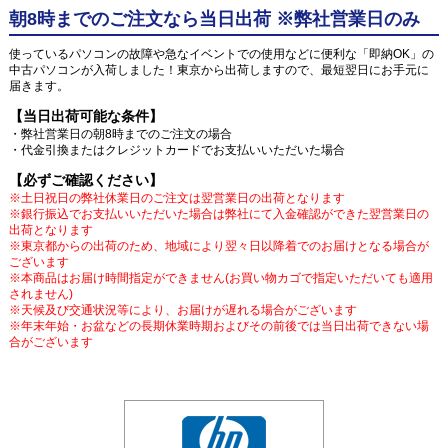
朝8時までのご注文なら当日出荷 ※弊社営業日のみ
使っているパソコンの故障や急なイベントでの使用などに便利な「即納OK」の
中古パソコンが入荷しました！東京から出荷しますので、最短翌日にお手元に
届きます。
【当日出荷可能な条件】
・弊社営業日の朝8時までのご注文の場合
・代金引換またはクレジットカードでお支払いいただいた場合
【必ずご確認ください】
※土日祝日の弊社休業日のご注文は翌営業日の出荷となります
※銀行振込でお支払いいただいた場合は弊社にて入金確認ができた翌営業日の
出荷となります
※東京都からの出荷のため、地域により翌々日以降着でのお届けとなる場合が
ございます
※本商品はお届け時間指定ができません(お買い物カゴで指定いただいても適用
されません)
※天候及び交通状況等により、お届けが遅れる場合がございます
※年末年始・お盆などの長期休業時期およびその前後では当日出荷できない場
合がございます