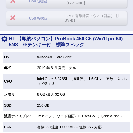
+650
円(税込)
【L-MS-BK 】
Lazos 有線静音マウス（新品）【L-
+650
円(税込)
SM-B】
HP 【即納パソコン】ProBook 450 G6 (Win11pro64)
5N8 ※テンキー付 標準スペック
OS
Windows11 Pro 64bit
年式
2019 年 6 月 発売モデル
Intel Core i5 8265U 【
8世代 】 1.6 GHz コア数： 4 スレ
CPU
ッド数： 8
メモリ
8 GB /最大 32 GB
SSD
256 GB
液晶ディスプレイ
15.6 インチ
ワイド画面 /
TFT
WXGA （ 1,366 × 768 ）
LAN
有線LAN速度 1,000 Mbps 無線LAN
対応