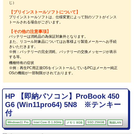
じ）
【プリインストールソフトについて】
プリインストールソフトは、仕様変更によって別のソフトがインス
トールされる場合がございます。
【その他の注意事項】
バッテリーは消耗品の為保証対象外となります。
また、リコール対象品についてはお客様より製造メーカーへお手続
きいただきます。
※例：バッテリーの完全消耗、バッテリーの交換メッセージが表示
する等。
機種特有の症状
※例：再生PC用正規OSをインストールしているPCはメーカー純正
OSの機能が一部制限がされております。
HP 【即納パソコン】ProBook 450
G6 (Win11pro64) 5N8 ※テンキー
付
Windows11 Pro
Intel Core i5 1.6GHz
SSD 256GB
メモリ 8GB
無線LAN