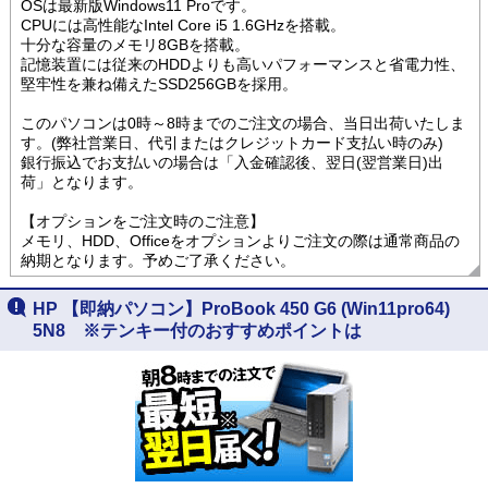
OSは最新版Windows11 Proです。
CPUには高性能なIntel Core i5 1.6GHzを搭載。
十分な容量のメモリ8GBを搭載。
記憶装置には従来のHDDよりも高いパフォーマンスと省電力性、
堅牢性を兼ね備えたSSD256GBを採用。
このパソコンは0時～8時までのご注文の場合、当日出荷いたしま
す。(弊社営業日、代引またはクレジットカード支払い時のみ)
銀行振込でお支払いの場合は「入金確認後、翌日(翌営業日)出
荷」となります。
【オプションをご注文時のご注意】
メモリ、HDD、Officeをオプションよりご注文の際は通常商品の
納期となります。予めご了承ください。
HP 【即納パソコン】ProBook 450 G6 (Win11pro64)
5N8 ※テンキー付のおすすめポイントは