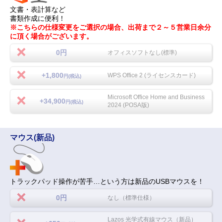
文書・表計算など
書類作成に便利！
※こちらの仕様変更をご選択の場合、出荷まで２～５営業日余分
に頂く場合がございます。
0円
オフィスソフトなし(標準)
+1,800
WPS Office 2 (ライセンスカード)
円(税込)
Microsoft Office Home and Business
+34,900
円(税込)
2024 (POSA版)
マウス(新品)
トラックパッド操作が苦手…という方は新品のUSBマウスを！
0円
なし（標準仕様）
Lazos 光学式有線マウス（新品）