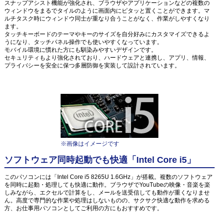
スナップアシスト機能が強化され、ブラウザやアプリケーションなどの複数の
ウィンドウをまるでタイルのように画面内にピタッと置くことができます。マ
ルチタスク時にウィンドウ同士が重なり合うことがなく、作業がしやすくなり
ます。
タッチキーボードのテーマやキーのサイズを自分好みにカスタマイズできるよ
うになり、タッチパネル操作でも使いやすくなっています。
モバイル環境に慣れた方にも馴染みやすいデザインです。
セキュリティもより強化されており、ハードウェアと連携し、アプリ、情報、
プライバシーを安全に保つ多層防御を実装して設計されています。
※画像はイメージです
ソフトウェア同時起動でも快適「Intel Core i5」
このパソコンには「Intel Core i5 8265U 1.6GHz」が搭載。複数のソフトウェア
を同時に起動・処理しても快適に動作。ブラウザでYouTubeの映像・音楽を楽
しみながら、エクセルで計算をし、メールを送受信しても動作が重くなりませ
ん。高度で専門的な作業や処理はしないものの、サクサク快適な動作を求める
方、お仕事用パソコンとしてご利用の方にもおすすめです。