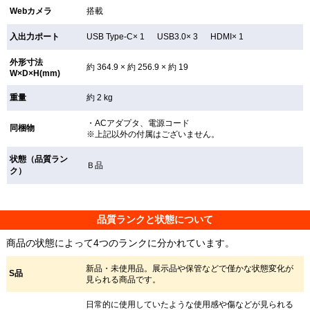
Webカメラ
搭載
入出力ポート
USB Type-C× 1 USB3.0× 3 HDMI× 1
外形寸法
約 364.9 × 約 256.9 × 約 19
W×D×H(mm)
重量
約 2 kg
・ACアダプタ、電源コード
同梱物
※上記以外の付属はございません。
状態（品質ラン
Ｂ品
ク）
品質ランクと状態について
商品の状態によって4つのランクに分かれています。
新品・未使用品。展示品や保管などで僅かな状態変化が
S品
見られる商品です。
日常的に使用していたような使用感や傷などが見られる