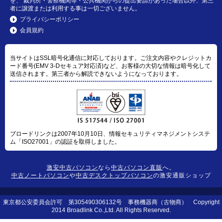
を、 裁判所・警察機関等・公共機関からの提出要請があった場合以外、第三
者に譲渡または利用する事は一切ございません。
プライバシーポリシー
会員規約
当サイトはSSL暗号化通信に対応しております。ご注文内容やクレジットカ
ード番号(EMV 3-Dセキュア対応済)など、お客様の大切な情報は暗号化して
送信されます。第三者から解読できないようになっております。
ブロードリンクは2007年10月10日、情報セキュリティマネジメントシステ
ム「ISO27001」の認証を取得しました。
激安中古パソコン
なら
中古パソコン直販
へ。
中古ノートパソコン
や
中古デスクトップパソコン
の激安通販ショップ
東京都公安委員会許可 第305490306132号 事務機器商（古物商） Copyright
2014 Broadlink Co.,Ltd. All Rights Reserved.