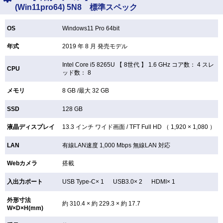
(Win11pro64) 5N8 標準スペック
OS
Windows11 Pro 64bit
年式
2019 年 8 月 発売モデル
Intel Core i5 8265U 【
8世代 】 1.6 GHz コア数： 4 スレ
CPU
ッド数： 8
メモリ
8 GB /最大 32 GB
SSD
128 GB
液晶ディスプレイ
13.3 インチ
ワイド画面 /
TFT
Full HD （ 1,920 × 1,080 ）
LAN
有線LAN速度 1,000 Mbps 無線LAN
対応
Webカメラ
搭載
入出力ポート
USB Type-C× 1 USB3.0× 2 HDMI× 1
外形寸法
約 310.4 × 約 229.3 × 約 17.7
W×D×H(mm)