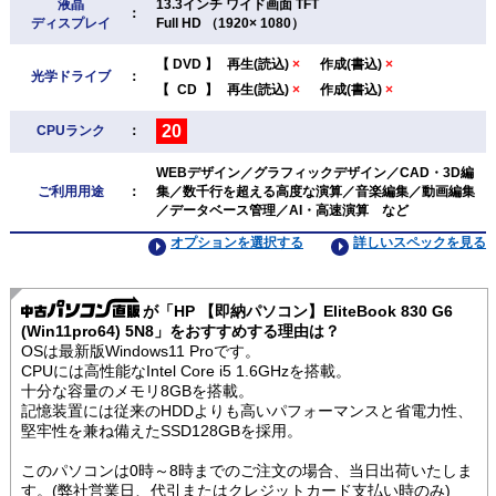
液晶
13.3インチ ワイド画面 TFT
：
ディスプレイ
Full HD （1920× 1080）
【
DVD
】
再生(読込)
×
作成(書込)
×
光学ドライブ
：
【
CD
】
再生(読込)
×
作成(書込)
×
20
CPUランク
：
WEBデザイン／グラフィックデザイン／CAD・3D編
ご利用用途
：
集／数千行を超える高度な演算／音楽編集／動画編集
／データベース管理／AI・高速演算 など
オプションを選択する
詳しいスペックを見る
が「HP 【即納パソコン】EliteBook 830 G6
(Win11pro64) 5N8」をおすすめする理由は？
OSは最新版Windows11 Proです。
CPUには高性能なIntel Core i5 1.6GHzを搭載。
十分な容量のメモリ8GBを搭載。
記憶装置には従来のHDDよりも高いパフォーマンスと省電力性、
堅牢性を兼ね備えたSSD128GBを採用。
このパソコンは0時～8時までのご注文の場合、当日出荷いたしま
す。(弊社営業日、代引またはクレジットカード支払い時のみ)