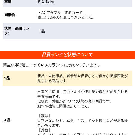
重量
約 1.42 kg
・ACアダプタ、電源コード
同梱物
※上記以外の付属はございません。
状態（品質ラン
Ｂ品
ク）
品質ランクと状態について
商品の状態によって4つのランクに分かれています。
新品・未使用品。展示品や保管などで僅かな状態変化が
S品
見られる商品です。
日常的に使用していたような使用感や傷などが見られる
中古商品です。
比較的、外観がきれいな状態の良い商品です。
動作や機能に問題はありません。
【液晶】
A品
目立たないシミ、ムラ、キズ、ドット抜けなどがある場
合があります。
【外観】
キズ、スレ、テカリ、文字スレなどがある場合あります