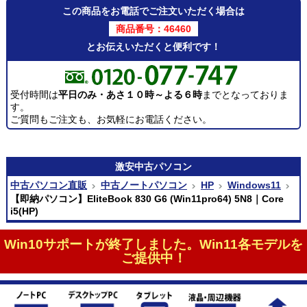
この商品をお電話でご注文いただく場合は
商品番号：46460
とお伝えいただくと便利です！
受付時間は
平日のみ・あさ１０時～よる６時
までとなっておりま
す。
ご質問もご注文も、お気軽にお電話ください。
激安
中古パソコン
中古パソコン直販
中古ノートパソコン
HP
Windows11
【即納パソコン】EliteBook 830 G6 (Win11pro64) 5N8｜Core
i5(HP)
Win10サポートが終了しました。Win11各モデルを
ご提供中！