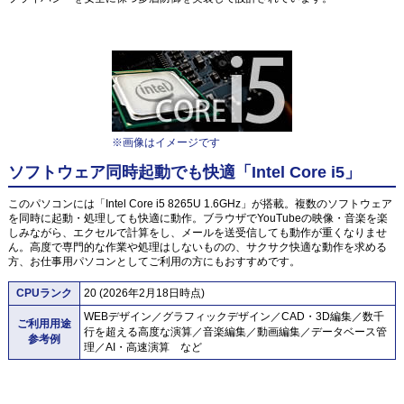
※画像はイメージです
ソフトウェア同時起動でも快適「Intel Core i5」
このパソコンには「Intel Core i5 8265U 1.6GHz」が搭載。複数のソフトウェア
を同時に起動・処理しても快適に動作。ブラウザでYouTubeの映像・音楽を楽
しみながら、エクセルで計算をし、メールを送受信しても動作が重くなりませ
ん。高度で専門的な作業や処理はしないものの、サクサク快適な動作を求める
方、お仕事用パソコンとしてご利用の方にもおすすめです。
CPUランク
20 (2026年2月18日時点)
WEBデザイン／グラフィックデザイン／CAD・3D編集／数千
ご利用用途
行を超える高度な演算／音楽編集／動画編集／データベース管
参考例
理／AI・高速演算 など