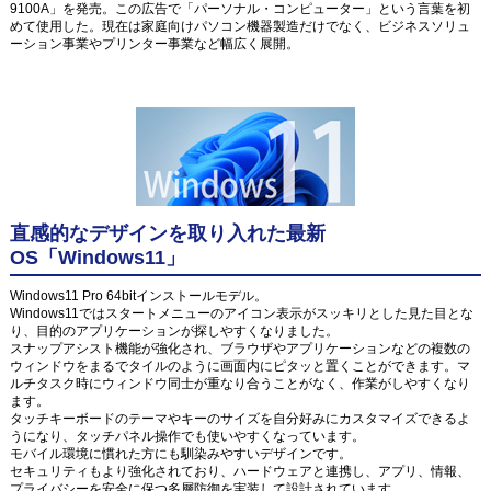
9100A」を発売。この広告で「パーソナル・コンピューター」という言葉を初
めて使用した。現在は家庭向けパソコン機器製造だけでなく、ビジネスソリュ
ーション事業やプリンター事業など幅広く展開。
直感的なデザインを取り入れた最新
OS「Windows11」
Windows11 Pro 64bitインストールモデル。
Windows11ではスタートメニューのアイコン表示がスッキリとした見た目とな
り、目的のアプリケーションが探しやすくなりました。
スナップアシスト機能が強化され、ブラウザやアプリケーションなどの複数の
ウィンドウをまるでタイルのように画面内にピタッと置くことができます。マ
ルチタスク時にウィンドウ同士が重なり合うことがなく、作業がしやすくなり
ます。
タッチキーボードのテーマやキーのサイズを自分好みにカスタマイズできるよ
うになり、タッチパネル操作でも使いやすくなっています。
モバイル環境に慣れた方にも馴染みやすいデザインです。
セキュリティもより強化されており、ハードウェアと連携し、アプリ、情報、
プライバシーを安全に保つ多層防御を実装して設計されています。