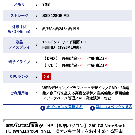
メモリ
：
8GB
ストレージ
：
SSD 128GB M.2
外形寸法
：
約358× 約242× 約19.9
W×D×H(mm)
液晶
15.6インチ ワイド画面 TFT
：
ディスプレイ
Full HD （1920× 1080）
【
DVD
】
再生(読込)
×
作成(書込)
×
光学ドライブ
：
【
CD
】
再生(読込)
×
作成(書込)
×
24
CPUランク
：
WEBデザイン／グラフィックデザイン／CAD・3D編
ご利用用途
：
集／数千行を超える高度な演算／音楽編集／動画編集
／データベース管理／AI・高速演算 など
オプションを選択する
詳しいスペックを見る
が「HP 【即納パソコン】 250 G8 NoteBook
PC (Win11pro64) 5N11 ※テンキー付」をおすすめする理由