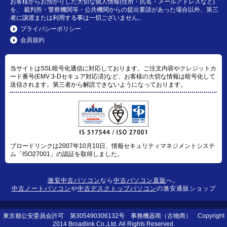
お客様からお預かりした大切な個人情報(住所・氏名・メールアドレスなど)
を、 裁判所・警察機関等・公共機関からの提出要請があった場合以外、第三
者に譲渡または利用する事は一切ございません。
プライバシーポリシー
会員規約
当サイトはSSL暗号化通信に対応しております。ご注文内容やクレジットカ
ード番号(EMV 3-Dセキュア対応済)など、お客様の大切な情報は暗号化して
送信されます。第三者から解読できないようになっております。
ブロードリンクは2007年10月10日、情報セキュリティマネジメントシステ
ム「ISO27001」の認証を取得しました。
激安中古パソコン
なら
中古パソコン直販
へ。
中古ノートパソコン
や
中古デスクトップパソコン
の激安通販ショップ
東京都公安委員会許可 第305490306132号 事務機器商（古物商） Copyright
2014 Broadlink Co.,Ltd. All Rights Reserved.