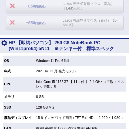
Lazos 光学式有線マウス（新品）
+650
円(税込)
【L-MS-BK 】
Lazos 有線静音マウス（新品）【L-
+650
円(税込)
SM-B】
HP 【即納パソコン】 250 G8 NoteBook PC
(Win11pro64) 5N11 ※テンキー付 標準スペック
OS
Windows11 Pro 64bit
年式
2021 年 12 月 発売モデル
Intel Core i5 1135G7 【
11世代 】 2.4 GHz コア数： 4 ス
CPU
レッド数： 8
メモリ
8 GB
SSD
128 GB
M.2
液晶ディスプレイ
15.6 インチ
ワイド画面 /
TFT
Full HD （ 1,920 × 1,080 ）
LAN
有線LAN速度 1,000 Mbps 無線LAN
対応