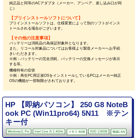
純正品と同等のACアダプタ（メーカー、アンペア、差し込み口が同
じ）
【プリインストールソフトについて】
プリインストールソフトは、仕様変更によって別のソフトがインス
トールされる場合がございます。
【その他の注意事項】
バッテリーは消耗品の為保証対象外となります。
また、リコール対象品についてはお客様より製造メーカーへお手続
きいただきます。
※例：バッテリーの完全消耗、バッテリーの交換メッセージが表示
する等。
機種特有の症状
※例：再生PC用正規OSをインストールしているPCはメーカー純正
OSの機能が一部制限がされております。
HP 【即納パソコン】 250 G8 NoteB
ook PC (Win11pro64) 5N11 ※テン
キー付
Windows11 Pro
Intel Core i5 2.4GHz
SSD 128GB
メモリ 8GB
無線LAN