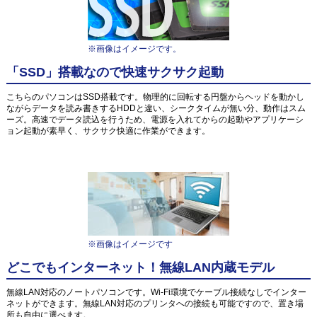
※画像はイメージです。
「SSD」搭載なので快速サクサク起動
こちらのパソコンはSSD搭載です。物理的に回転する円盤からヘッドを動かし
ながらデータを読み書きするHDDと違い、シークタイムが無い分、動作はスム
ーズ。高速でデータ読込を行うため、電源を入れてからの起動やアプリケーシ
ョン起動が素早く、サクサク快適に作業ができます。
※画像はイメージです
どこでもインターネット！無線LAN内蔵モデル
無線LAN対応のノートパソコンです。Wi-Fi環境でケーブル接続なしでインター
ネットができます。無線LAN対応のプリンタへの接続も可能ですので、置き場
所も自由に選べます。