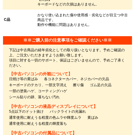
キーボードなどの欠損はありません。
かなり使い込まれた傷や使用感・劣化などが目立つ中古
C品
商品です。
動作や機能に問題はありません。
※※ご購入前の注意事項をご確認ください※※
下記は中古商品の経年劣化としての取り扱いとなります。予めご確認の
上、ご注文いただきますようお願い致します。
項目に対する一切のサポート、保証はございませんので、予めご了承く
ださい。
【中古パソコンの外観について】
日焼け等の黄ばみ
各コネクターカバー、ネジカバーの欠品
キーボードのテカリ、一部文字消え
擦り傷
ゴム足の欠品
一部の塗装ハゲ、コーティングハゲ
シール貼りの跡、落ちない汚れ
【中古パソコンの液晶ディスプレイについて】
5点以下のドット抜け
バックライトの光漏れ
通常使用に耐えうる程度の色ムラや輝度ムラ
黄ばみ
通常使用に耐えうる程度の輝度落ち
【中古パソコンの付属品について】