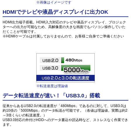
※画像はイメージです
HDMIでテレビや液晶ディスプレイに出力OK
HDMI出力端子搭載。HDMI入力対応のテレビや液晶ディスプレイ、プロジェク
ターへの出力が可能なため、高解像度の大きな画面でもパソコン操作していた
だくことが可能です。
※HDMIケーブルは付属しておりませんので、お客様ご自身でご準備ください
※転送速度は理論値
データ転送速度が速い！「USB3.0」搭載
従来からあるUSB2.0の転送速度が「480Mbps」であるのに対して、USB3.0は
約10倍の「5000Mbps」のデータ転送が可能です。（各値は理論値。実際は約2
～3倍くらいの転送速度。）
USB3.0対応の外付けHDDへのデータ書込や読込時など、ストレスなく作業でき
ます。