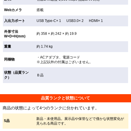
Webカメラ
搭載
入出力ポート
USB Type-C× 1 USB3.0× 2 HDMI× 1
外形寸法
約 358 × 約 242 × 約 19.9
W×D×H(mm)
重量
約 1.74 kg
・ACアダプタ、電源コード
同梱物
※上記以外の付属はございません。
状態（品質ラン
Ｂ品
ク）
品質ランクと状態について
商品の状態によって4つのランクに分かれています。
新品・未使用品。展示品や保管などで僅かな状態変化が
S品
見られる商品です。