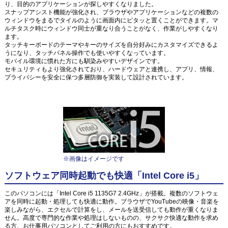
り、目的のアプリケーションが探しやすくなりました。
スナップアシスト機能が強化され、ブラウザやアプリケーションなどの複数の
ウィンドウをまるでタイルのように画面内にピタッと置くことができます。マ
ルチタスク時にウィンドウ同士が重なり合うことがなく、作業がしやすくなり
ます。
タッチキーボードのテーマやキーのサイズを自分好みにカスタマイズできるよ
うになり、タッチパネル操作でも使いやすくなっています。
モバイル環境に慣れた方にも馴染みやすいデザインです。
セキュリティもより強化されており、ハードウェアと連携し、アプリ、情報、
プライバシーを安全に保つ多層防御を実装して設計されています。
※画像はイメージです
ソフトウェア同時起動でも快適「Intel Core i5」
このパソコンには「Intel Core i5 1135G7 2.4GHz」が搭載。複数のソフトウェ
アを同時に起動・処理しても快適に動作。ブラウザでYouTubeの映像・音楽を
楽しみながら、エクセルで計算をし、メールを送受信しても動作が重くなりま
せん。高度で専門的な作業や処理はしないものの、サクサク快適な動作を求め
る方、お仕事用パソコンとしてご利用の方にもおすすめです。