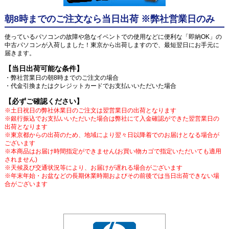
朝8時までのご注文なら当日出荷 ※弊社営業日のみ
使っているパソコンの故障や急なイベントでの使用などに便利な「即納OK」の
中古パソコンが入荷しました！東京から出荷しますので、最短翌日にお手元に
届きます。
【当日出荷可能な条件】
・弊社営業日の朝8時までのご注文の場合
・代金引換またはクレジットカードでお支払いいただいた場合
【必ずご確認ください】
※土日祝日の弊社休業日のご注文は翌営業日の出荷となります
※銀行振込でお支払いいただいた場合は弊社にて入金確認ができた翌営業日の
出荷となります
※東京都からの出荷のため、地域により翌々日以降着でのお届けとなる場合が
ございます
※本商品はお届け時間指定ができません(お買い物カゴで指定いただいても適用
されません)
※天候及び交通状況等により、お届けが遅れる場合がございます
※年末年始・お盆などの長期休業時期およびその前後では当日出荷できない場
合がございます