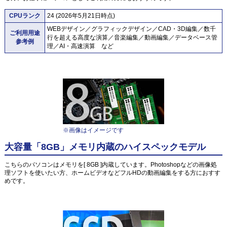
CPUランク
24 (2026年5月21日時点)
WEBデザイン／グラフィックデザイン／CAD・3D編集／数千
ご利用用途
行を超える高度な演算／音楽編集／動画編集／データベース管
参考例
理／AI・高速演算 など
※画像はイメージです
大容量「8GB」メモリ内蔵のハイスペックモデル
こちらのパソコンはメモリを[ 8GB ]内蔵しています。Photoshopなどの画像処
理ソフトを使いたい方、ホームビデオなどフルHDの動画編集をする方におすす
めです。