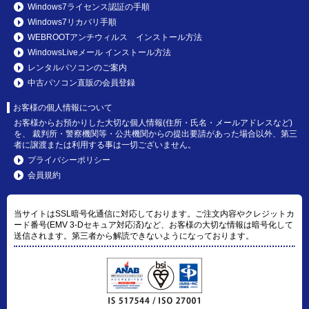
Windows7ライセンス認証の手順
Windows7リカバリ手順
WEBROOTアンチウィルス インストール方法
WindowsLiveメール インストール方法
レンタルパソコンのご案内
中古パソコン直販の会員登録
お客様の個人情報について
お客様からお預かりした大切な個人情報(住所・氏名・メールアドレスなど)
を、 裁判所・警察機関等・公共機関からの提出要請があった場合以外、第三
者に譲渡または利用する事は一切ございません。
プライバシーポリシー
会員規約
当サイトはSSL暗号化通信に対応しております。ご注文内容やクレジットカ
ード番号(EMV 3-Dセキュア対応済)など、お客様の大切な情報は暗号化して
送信されます。第三者から解読できないようになっております。