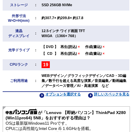
ストレージ
：
SSD 256GB NVMe
外形寸法
：
約307.7× 約209.8× 約17.8
W×D×H(mm)
液晶
12.5インチ ワイド画面 TFT
：
ディスプレイ
WXGA （1366× 768）
【
DVD
】
再生(読込)
×
作成(書込)
×
光学ドライブ
：
【
CD
】
再生(読込)
×
作成(書込)
×
19
CPUランク
：
WEBデザイン／グラフィックデザイン／CAD・3D編
ご利用用途
：
集／数千行を超える高度な演算／音楽編集／動画編集
／データベース管理／AI・高速演算 など
オプションを選択する
詳しいスペックを見る
が「Lenovo 【即納パソコン】ThinkPad X280
(Win11pro64) 5N8」をおすすめする理由は？
OSは最新版Windows11 Proです。
CPUには高性能なIntel Core i5 1.6GHzを搭載。