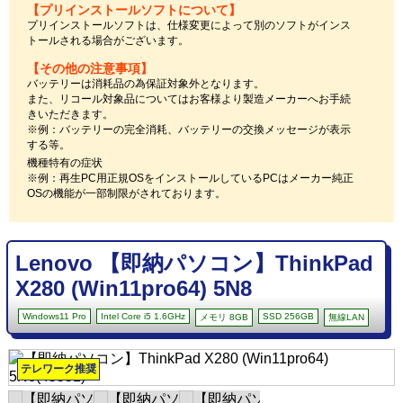
【プリインストールソフトについて】
プリインストールソフトは、仕様変更によって別のソフトがインス
トールされる場合がございます。
【その他の注意事項】
バッテリーは消耗品の為保証対象外となります。
また、リコール対象品についてはお客様より製造メーカーへお手続
きいただきます。
※例：バッテリーの完全消耗、バッテリーの交換メッセージが表示
する等。
機種特有の症状
※例：再生PC用正規OSをインストールしているPCはメーカー純正
OSの機能が一部制限がされております。
Lenovo 【即納パソコン】ThinkPad
X280 (Win11pro64) 5N8
Windows11 Pro
Intel Core i5 1.6GHz
SSD 256GB
メモリ 8GB
無線LAN
テレワーク推奨