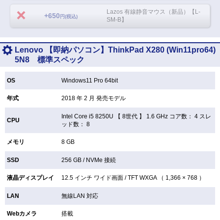
Lazos 有線静音マウス（新品）【L-
+650
円(税込)
SM-B】
Lenovo 【即納パソコン】ThinkPad X280 (Win11pro64)
5N8 標準スペック
OS
Windows11 Pro 64bit
年式
2018 年 2 月 発売モデル
Intel Core i5 8250U 【
8世代 】 1.6 GHz コア数： 4 スレ
CPU
ッド数： 8
メモリ
8 GB
SSD
256 GB /
NVMe 接続
液晶ディスプレイ
12.5 インチ
ワイド画面 /
TFT
WXGA （ 1,366 × 768 ）
LAN
無線LAN
対応
Webカメラ
搭載