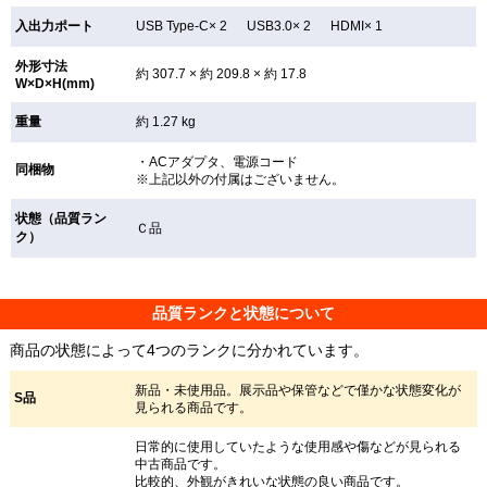
入出力ポート
USB Type-C× 2 USB3.0× 2 HDMI× 1
外形寸法
約 307.7 × 約 209.8 × 約 17.8
W×D×H(mm)
重量
約 1.27 kg
・ACアダプタ、電源コード
同梱物
※上記以外の付属はございません。
状態（品質ラン
Ｃ品
ク）
品質ランクと状態について
商品の状態によって4つのランクに分かれています。
新品・未使用品。展示品や保管などで僅かな状態変化が
S品
見られる商品です。
日常的に使用していたような使用感や傷などが見られる
中古商品です。
比較的、外観がきれいな状態の良い商品です。