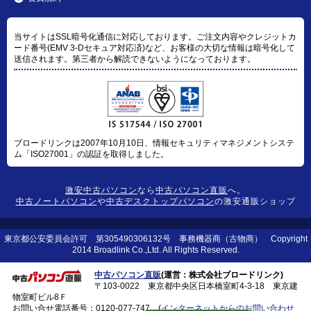
当サイトはSSL暗号化通信に対応しております。ご注文内容やクレジットカ
ード番号(EMV 3-Dセキュア対応済)など、お客様の大切な情報は暗号化して
送信されます。第三者から解読できないようになっております。
ブロードリンクは2007年10月10日、情報セキュリティマネジメントシステ
ム「ISO27001」の認証を取得しました。
激安中古パソコン
なら
中古パソコン直販
へ。
中古ノートパソコン
や
中古デスクトップパソコン
の激安通販ショップ
東京都公安委員会許可 第305490306132号 事務機器商（古物商） Copyright
2014 Broadlink Co.,Ltd. All Rights Reserved.
中古パソコン直販
(運営：株式会社ブロードリンク)
〒103-0022 東京都中央区日本橋室町4-3-18 東京建
物室町ビル8Ｆ
お問い合せ電話番号：
0120-077-747
(
インターネットからのお問い合わせ