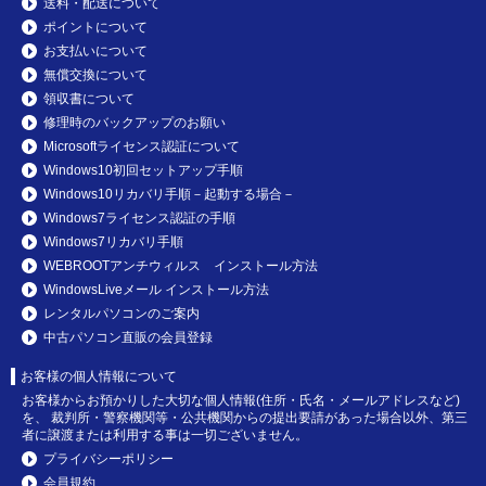
送料・配送について
ポイントについて
お支払いについて
無償交換について
領収書について
修理時のバックアップのお願い
Microsoftライセンス認証について
Windows10初回セットアップ手順
Windows10リカバリ手順－起動する場合－
Windows7ライセンス認証の手順
Windows7リカバリ手順
WEBROOTアンチウィルス インストール方法
WindowsLiveメール インストール方法
レンタルパソコンのご案内
中古パソコン直販の会員登録
お客様の個人情報について
お客様からお預かりした大切な個人情報(住所・氏名・メールアドレスなど)
を、 裁判所・警察機関等・公共機関からの提出要請があった場合以外、第三
者に譲渡または利用する事は一切ございません。
プライバシーポリシー
会員規約