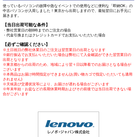
使っているパソコンの故障や急なイベントでの使用などに便利な「即納OK」の
中古パソコンが入荷しました！東京から出荷しますので、最短翌日にお手元に
届きます。
【当日出荷可能な条件】
・弊社営業日の朝8時までのご注文の場合
・代金引換またはクレジットカードでお支払いいただいた場合
【必ずご確認ください】
※土日祝日の弊社休業日のご注文は翌営業日の出荷となります
※銀行振込でお支払いいただいた場合は弊社にて入金確認ができた翌営業日の
出荷となります
※東京都からの出荷のため、地域により翌々日以降着でのお届けとなる場合が
ございます
※本商品はお届け時間指定ができません(お買い物カゴで指定いただいても適用
されません)
※天候及び交通状況等により、お届けが遅れる場合がございます
※年末年始・お盆などの長期休業時期およびその前後では当日出荷できない場
合がございます