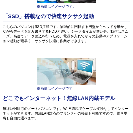
※画像はイメージです。
「SSD」搭載なので快速サクサク起動
こちらのパソコンはSSD搭載です。物理的に回転する円盤からヘッドを動かし
ながらデータを読み書きするHDDと違い、シークタイムが無い分、動作はスム
ーズ。高速でデータ読込を行うため、電源を入れてからの起動やアプリケーシ
ョン起動が素早く、サクサク快適に作業ができます。
※画像はイメージです
どこでもインターネット！無線LAN内蔵モデル
無線LAN対応のノートパソコンです。Wi-Fi環境でケーブル接続なしでインター
ネットができます。無線LAN対応のプリンタへの接続も可能ですので、置き場
所も自由に選べます。