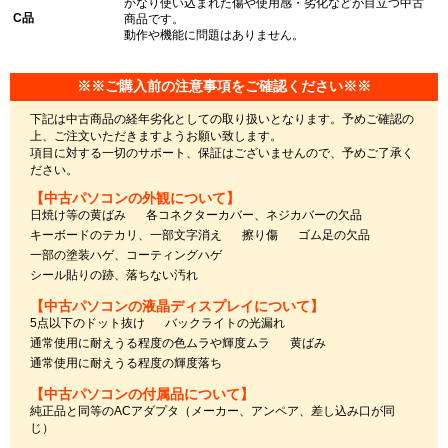
かなり使い込まれた傷や使用感・劣化などが目立つ中古
C品
商品です。
動作や機能に問題はありません。
※※ご購入前の注意事項をご確認ください※※
下記は中古商品の経年劣化としての取り扱いとなります。予めご確認の
上、ご注文いただきますようお願い致します。
項目に対する一切のサポート、保証はございませんので、予めご了承く
ださい。
【中古パソコンの外観について】
日焼け等の黄ばみ
各コネクターカバー、ネジカバーの欠品
キーボードのテカリ、一部文字消え
擦り傷
ゴム足の欠品
一部の塗装ハゲ、コーティングハゲ
シール貼りの跡、落ちない汚れ
【中古パソコンの液晶ディスプレイについて】
5点以下のドット抜け
バックライトの光漏れ
通常使用に耐えうる程度の色ムラや輝度ムラ
黄ばみ
通常使用に耐えうる程度の輝度落ち
【中古パソコンの付属品について】
純正品と同等のACアダプタ（メーカー、アンペア、差し込み口が同
じ）