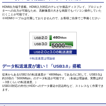
HDMI出力端子搭載。HDMI入力対応のテレビや液晶ディスプレイ、プロジェク
ターへの出力が可能なため、高解像度の大きな画面でもパソコン操作していた
だくことが可能です。
※HDMIケーブルは付属しておりませんので、お客様ご自身でご準備ください
※転送速度は理論値
データ転送速度が速い！「USB3.0」搭載
従来からあるUSB2.0の転送速度が「480Mbps」であるのに対して、USB3.0は
約10倍の「5000Mbps」のデータ転送が可能です。（各値は理論値。実際は約2
～3倍くらいの転送速度。）
USB3.0対応の外付けHDDへのデータ書込や読込時など、ストレスなく作業でき
ます。