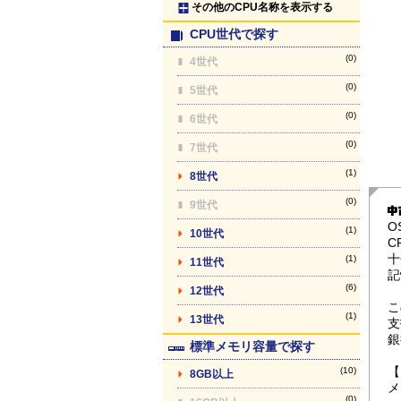
その他のCPU名称を表示する
CPU世代で探す
(0)
4世代
(0)
5世代
(0)
6世代
(0)
7世代
(1)
8世代
(0)
9世代
O
(1)
10世代
C
十
(1)
11世代
記
(6)
12世代
こ
(1)
13世代
支
銀
標準メモリ容量で探す
【
(10)
8GB以上
メ
(0)