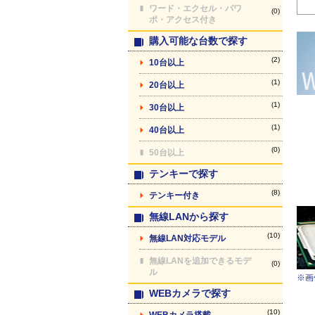
ワード・エクセル・パワ
(0)
ポ・アクセス付き
購入可能な台数で探す
(2)
10台以上
(1)
20台以上
(1)
30台以上
(1)
40台以上
(0)
50台以上
テンキーで探す
(8)
テンキー付き
無線LANから探す
(10)
無線LAN対応モデル
無線LANを追加できるモデ
(0)
ル
※画
WEBカメラで探す
(10)
WEBカメラ搭載