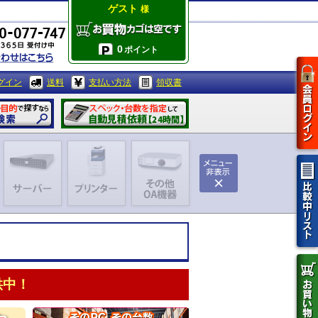
ゲスト
様
0
ポイント
グイン
送料
支払い方法
領収書
供中！