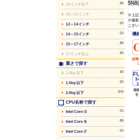
(0)
10インチ以下
(0)
10～12インチ
※上記
※撮影
(2)
12～14インチ
ござい
(1)
機
14～15インチ
(8)
15～17インチ
(0)
17インチ以上
重さで探す
(0)
1.0kg 以下
(2)
1.5kg 以下
(10)
2.0kg 以下
CPU名称で探す
(1)
Intel Core i3
(8)
Intel Core i5
(1)
Intel Core i7