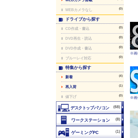
(0)
WEBカメラなし
ドライブから探す
(0)
CD作成・書込
(0)
DVD再生・読込
(0)
DVD作成・書込
※画
(0)
ブルーレイ対応
特集から探す
(4)
新着
(1)
再入荷
(0)
値下げ
※画
(68)
(8)
(1)