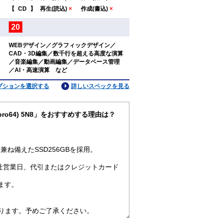
：
【
CD
】
再生(読込)
×
作成(書込)
×
20
：
WEBデザイン／グラフィックデザイン／
CAD・3D編集／数千行を超える高度な演算
：
／音楽編集／動画編集／データベース管理
／AI・高速演算 など
プションを選択する
詳しいスペックを見る
11pro64) 5N8」をおすすめする理由は？
ね備えたSSD256GBを採用。
社営業日、代引またはクレジットカード
ます。
なります。予めご了承ください。