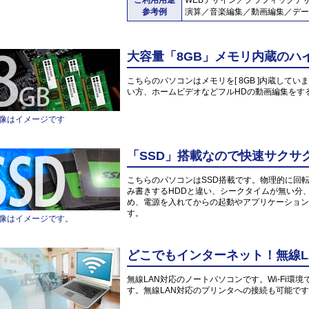
ご利用用途
WEBデザイン／グラフィックデ
参考例
演算／音楽編集／動画編集／デー
大容量「8GB」メモリ内蔵のハ
こちらのパソコンはメモリを[ 8GB ]内蔵していま
い方、ホームビデオなどフルHDの動画編集をす
像はイメージです
「SSD」搭載なので快速サクサ
こちらのパソコンはSSD搭載です。物理的に回
み書きするHDDと違い、シークタイムが無い分
め、電源を入れてからの起動やアプリケーション
す。
像はイメージです。
どこでもインターネット！無線L
無線LAN対応のノートパソコンです。Wi-Fi
す。無線LAN対応のプリンタへの接続も可能で