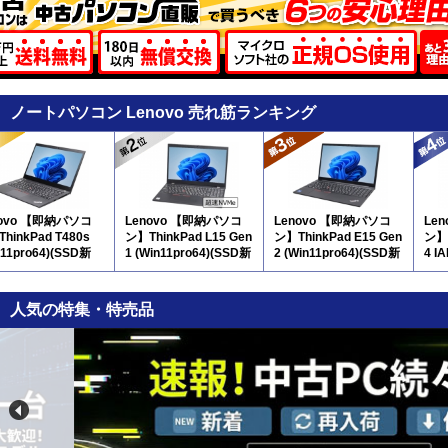
ノートパソコン Lenovo 売れ筋ランキング
novo 【即納パソコ
Lenovo 【即納パソコ
Lenovo 【即納パソコ
Le
hinkPad T480s
ン】ThinkPad L15 Gen
ン】ThinkPad E15 Gen
ン】 
n11pro64)(SSD新
1 (Win11pro64)(SSD新
2 (Win11pro64)(SSD新
4 IA
7N8
品) 5N10 ※テンキー
品) 5N11 ※テンキー
12
付
付
人気の特集・特売品