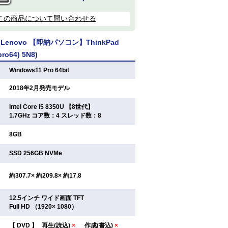
この商品について問い合わせる
enovo 【即納パソコン】ThinkPad
pro64) 5N8)
：
Windows11 Pro 64bit
：
2018年2月発売モデル
Intel Core i5 8350U 【8世代】
：
1.7GHz コア数：4 スレッド数：8
：
8GB
：
SSD 256GB NVMe
：
約307.7× 約209.8× 約17.8
12.5インチ ワイド画面 TFT
：
Full HD （1920× 1080）
【
DVD
】
再生(読込)
×
作成(書込)
×