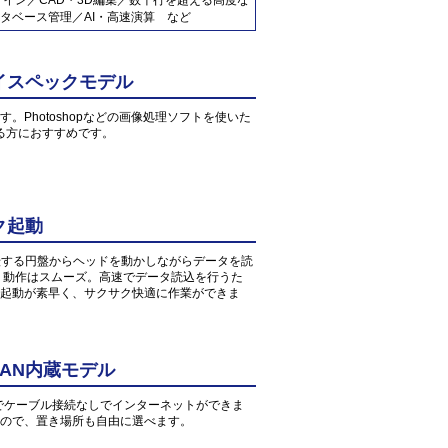
ザイン／CAD・3D編集／数千行を超える高度な
タベース管理／AI・高速演算 など
イスペックモデル
す。Photoshopなどの画像処理ソフトを使いた
る方におすすめです。
ク起動
転する円盤からヘッドを動かしながらデータを読
、動作はスムーズ。高速でデータ読込を行うた
起動が素早く、サクサク快適に作業ができま
AN内蔵モデル
環境でケーブル接続なしでインターネットができま
すので、置き場所も自由に選べます。