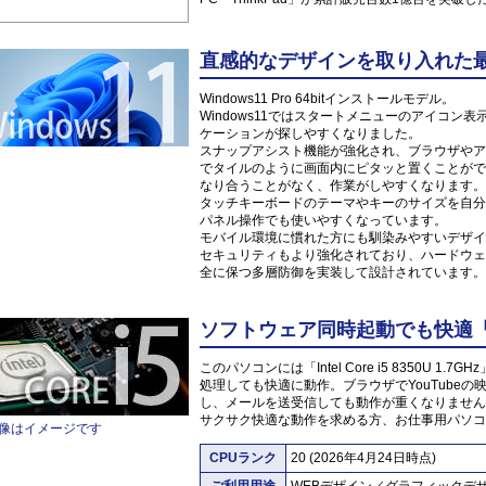
直感的なデザインを取り入れた最新O
Windows11 Pro 64bitインストールモデル。
Windows11ではスタートメニューのアイコ
ケーションが探しやすくなりました。
スナップアシスト機能が強化され、ブラウザやア
でタイルのように画面内にピタッと置くことがで
なり合うことがなく、作業がしやすくなります。
タッチキーボードのテーマやキーのサイズを自分
パネル操作でも使いやすくなっています。
モバイル環境に慣れた方にも馴染みやすいデザイ
セキュリティもより強化されており、ハードウェ
全に保つ多層防御を実装して設計されています。
ソフトウェア同時起動でも快適「Inte
このパソコンには「Intel Core i5 8350U
処理しても快適に動作。ブラウザでYouTube
し、メールを送受信しても動作が重くなりません
サクサク快適な動作を求める方、お仕事用パソコ
像はイメージです
CPUランク
20 (2026年4月24日時点)