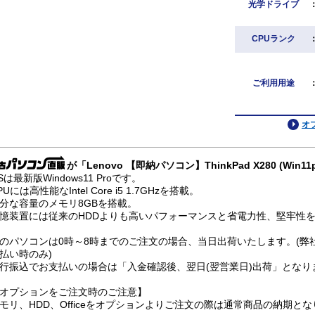
光学ドライブ
CPUランク
ご利用用途
オ
が「Lenovo 【即納パソコン】ThinkPad X280 (Win
Sは最新版Windows11 Proです。
PUには高性能なIntel Core i5 1.7GHzを搭載。
分な容量のメモリ8GBを搭載。
憶装置には従来のHDDよりも高いパフォーマンスと省電力性、堅牢性を兼
のパソコンは0時～8時までのご注文の場合、当日出荷いたします。(弊
払い時のみ)
行振込でお支払いの場合は「入金確認後、翌日(翌営業日)出荷」となり
オプションをご注文時のご注意】
モリ、HDD、Officeをオプションよりご注文の際は通常商品の納期と