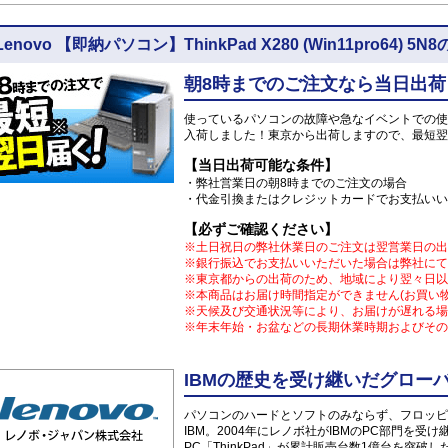
Lenovo 【即納パソコン】ThinkPad X280 (Win11pro64)
朝8時までのご注文なら当日出荷
使っているパソコンの故障や急なイベントでの使
入荷しました！東京から出荷しますので、最短翌
【当日出荷可能な条件】
・弊社営業日の朝8時までのご注文の場合
・代金引換またはクレジットカードでお支払いい
【必ずご確認ください】
※土日祝日の弊社休業日のご注文は翌営業日の出
※銀行振込でお支払いいただいた場合は弊社にて
※東京都からの出荷のため、地域により翌々日以
※本商品はお届け時間指定ができません(お買い
※天候及び交通状況等により、お届けが遅れる場
※年末年始・お盆などの長期休業時期およびその
IBMの歴史を受け継いだグローバル
パソコンのハードとソフトのみならず、フロッピ
IBM。2004年にレノボ社がIBMのPC部門を受
PC「ThinkPad」が累計販売台数1億台を突破し