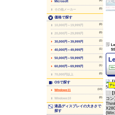
(8)
Microsoft
【最終更新】26/08
(0)
その他メーカー
価格で探す
(0)
10,000円～19,999円
(0)
20,000円～29,999円
(2)
30,000円～39,999円
L
(1)
S
40,000円～49,999円
(6)
L
50,000円～59,999円
(1)
60,000円～69,999円
Win
(0)
70,000円以上
OSで探す
テ
(10)
Windows11
(0)
Windows10
液晶ディスプレイの大きさで
探す