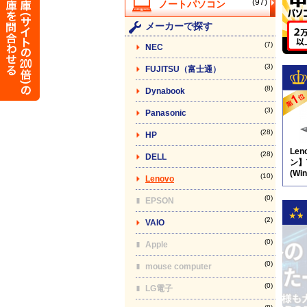
(97)
メーカーで探す
(7)
NEC
(3)
FUJITSU（富士通）
(8)
Dynabook
(3)
Panasonic
(28)
HP
Le
(28)
DELL
ン】T
(Wi
(10)
Lenovo
品) 
(0)
EPSON
(2)
VAIO
(0)
Apple
(0)
mouse computer
(0)
LG電子