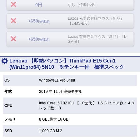
0円
なし（標準仕様）
Lazos 光学式有線マウス（新品）
+650
円(税込)
【L-MS-BK 】
Lazos 有線静音マウス（新品）【L-
+650
円(税込)
SM-B】
Lenovo 【即納パソコン】ThinkPad E15 Gen1
(Win11pro64) 5N10 ※テンキー付 標準スペック
OS
Windows11 Pro 64bit
年式
2019 年 11 月 発売モデル
Intel Core i5 10210U 【
10世代 】 1.6 GHz コア数： 4 ス
CPU
レッド数： 8
メモリ
8 GB /最大 16 GB
SSD
1,000 GB
M.2