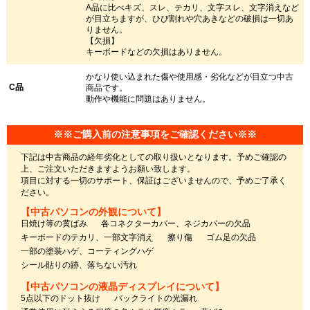
A品に比べキズ、スレ、テカリ、文字スレ、文字消えなど
が目立ちますが、ひび割れや穴あきなどの破損は一切あ
りません。
【欠損】
キーボードなどの欠損はありません。
かなり使い込まれた傷や使用感・劣化などが目立つ中古
C品
商品です。
動作や機能に問題はありません。
※※ご購入前の注意事項をご確認ください※※
下記は中古商品の経年劣化としての取り扱いとなります。予めご確認の
上、ご注文いただきますようお願い致します。
項目に対する一切のサポート、保証はございませんので、予めご了承く
ださい。
【中古パソコンの外観について】
日焼け等の黄ばみ
各コネクターカバー、ネジカバーの欠品
キーボードのテカリ、一部文字消え
擦り傷
ゴム足の欠品
一部の塗装ハゲ、コーティングハゲ
シール貼りの跡、落ちない汚れ
【中古パソコンの液晶ディスプレイについて】
5点以下のドット抜け
バックライトの光漏れ