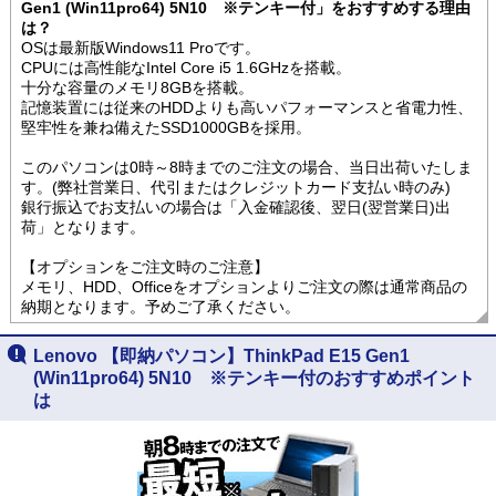
Gen1 (Win11pro64) 5N10 ※テンキー付」をおすすめする理由
は？
OSは最新版Windows11 Proです。
CPUには高性能なIntel Core i5 1.6GHzを搭載。
十分な容量のメモリ8GBを搭載。
記憶装置には従来のHDDよりも高いパフォーマンスと省電力性、
堅牢性を兼ね備えたSSD1000GBを採用。
このパソコンは0時～8時までのご注文の場合、当日出荷いたしま
す。(弊社営業日、代引またはクレジットカード支払い時のみ)
銀行振込でお支払いの場合は「入金確認後、翌日(翌営業日)出
荷」となります。
【オプションをご注文時のご注意】
メモリ、HDD、Officeをオプションよりご注文の際は通常商品の
納期となります。予めご了承ください。
Lenovo 【即納パソコン】ThinkPad E15 Gen1
(Win11pro64) 5N10 ※テンキー付のおすすめポイント
は