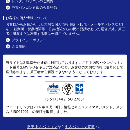
レンタルパソコンのご案内
中古パソコン直販の会員登録
お客様の個人情報について
お客様からお預かりした大切な個人情報(住所・氏名・メールアドレスなど)
を、 裁判所・警察機関等・公共機関からの提出要請があった場合以外、第三
者に譲渡または利用する事は一切ございません。
プライバシーポリシー
会員規約
当サイトはSSL暗号化通信に対応しております。ご注文内容やクレジットカ
ード番号(EMV 3-Dセキュア対応済)など、お客様の大切な情報は暗号化して
送信されます。第三者から解読できないようになっております。
ブロードリンクは2007年10月10日、情報セキュリティマネジメントシステ
ム「ISO27001」の認証を取得しました。
激安中古パソコン
なら
中古パソコン直販
へ。