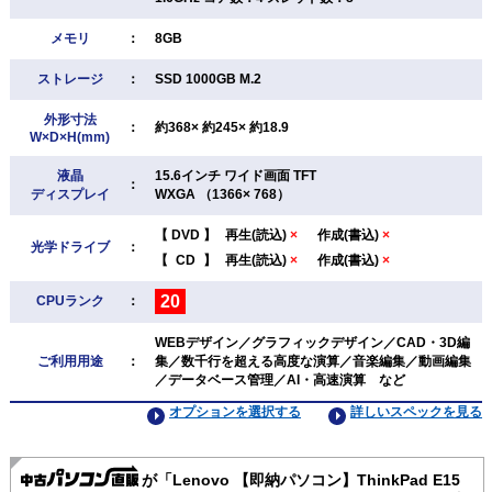
メモリ
：
8GB
ストレージ
：
SSD 1000GB M.2
外形寸法
：
約368× 約245× 約18.9
W×D×H(mm)
液晶
15.6インチ ワイド画面 TFT
：
ディスプレイ
WXGA （1366× 768）
【
DVD
】
再生(読込)
×
作成(書込)
×
光学ドライブ
：
【
CD
】
再生(読込)
×
作成(書込)
×
20
CPUランク
：
WEBデザイン／グラフィックデザイン／CAD・3D編
ご利用用途
：
集／数千行を超える高度な演算／音楽編集／動画編集
／データベース管理／AI・高速演算 など
オプションを選択する
詳しいスペックを見る
が「Lenovo 【即納パソコン】ThinkPad E15