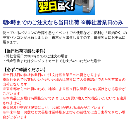
朝8時までのご注文なら当日出荷 ※弊社営業日のみ
使っているパソコンの故障や急なイベントでの使用などに便利な「即納OK」の
中古パソコンが入荷しました！東京から出荷しますので、最短翌日にお手元に
届きます。
【当日出荷可能な条件】
・弊社営業日の朝8時までのご注文の場合
・代金引換またはクレジットカードでお支払いいただいた場合
【必ずご確認ください】
※土日祝日の弊社休業日のご注文は翌営業日の出荷となります
※銀行振込でお支払いいただいた場合は弊社にて入金確認ができた翌営業日の
出荷となります
※東京都からの出荷のため、地域により翌々日以降着でのお届けとなる場合が
ございます
※本商品はお届け時間指定ができません(お買い物カゴで指定いただいても適用
されません)
※天候及び交通状況等により、お届けが遅れる場合がございます
※年末年始・お盆などの長期休業時期およびその前後では当日出荷できない場
合がございます