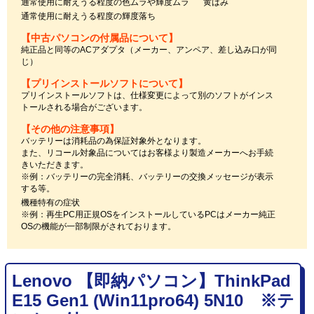
通常使用に耐えうる程度の色ムラや輝度ムラ
黄ばみ
通常使用に耐えうる程度の輝度落ち
【中古パソコンの付属品について】
純正品と同等のACアダプタ（メーカー、アンペア、差し込み口が同
じ）
【プリインストールソフトについて】
プリインストールソフトは、仕様変更によって別のソフトがインス
トールされる場合がございます。
【その他の注意事項】
バッテリーは消耗品の為保証対象外となります。
また、リコール対象品についてはお客様より製造メーカーへお手続
きいただきます。
※例：バッテリーの完全消耗、バッテリーの交換メッセージが表示
する等。
機種特有の症状
※例：再生PC用正規OSをインストールしているPCはメーカー純正
OSの機能が一部制限がされております。
Lenovo 【即納パソコン】ThinkPad
E15 Gen1 (Win11pro64) 5N10 ※テ