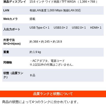
液晶ディスプレイ
15.6 インチ
ワイド画面 /
TFT
WXGA （ 1,366 × 768 ）
LAN
有線LAN速度 1,000 Mbps 無線LAN
対応
Webカメラ
搭載
USB Type-C× 1 USB3.0× 2 USB2.0× 1 HDMI× 1
入出力ポート
外形寸法
約 368 × 約 245 × 約 18.9
W×D×H(mm)
重量
約 1.9 kg
・ACアダプタ、電源コード
同梱物
※上記以外の付属はございません。
状態（品質ラン
Ｂ品
ク）
品質ランクと状態について
商品の状態によって4つのランクに分かれています。