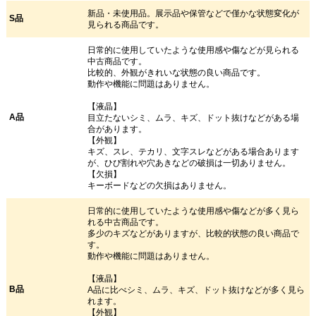
新品・未使用品。展示品や保管などで僅かな状態変化が
S品
見られる商品です。
日常的に使用していたような使用感や傷などが見られる
中古商品です。
比較的、外観がきれいな状態の良い商品です。
動作や機能に問題はありません。
【液晶】
A品
目立たないシミ、ムラ、キズ、ドット抜けなどがある場
合があります。
【外観】
キズ、スレ、テカリ、文字スレなどがある場合あります
が、ひび割れや穴あきなどの破損は一切ありません。
【欠損】
キーボードなどの欠損はありません。
日常的に使用していたような使用感や傷などが多く見ら
れる中古商品です。
多少のキズなどがありますが、比較的状態の良い商品で
す。
動作や機能に問題はありません。
【液晶】
B品
A品に比べシミ、ムラ、キズ、ドット抜けなどが多く見ら
れます。
【外観】