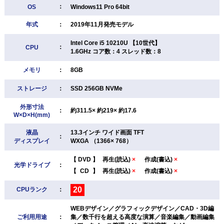
：
OS
Windows11 Pro 64bit
年式
：
2019年11月発売モデル
Intel Core i5 10210U 【10世代】
：
CPU
1.6GHz コア数：4 スレッド数：8
メモリ
：
8GB
ストレージ
：
SSD 256GB NVMe
外形寸法
：
約311.5× 約219× 約17.6
W×D×H(mm)
液晶
13.3インチ ワイド画面 TFT
：
ディスプレイ
WXGA （1366× 768）
【
DVD
】
再生(読込)
×
作成(書込)
×
光学ドライブ
：
【
CD
】
再生(読込)
×
作成(書込)
×
20
CPUランク
：
WEBデザイン／グラフィックデザイン／CAD・3D編
ご利用用途
：
集／数千行を超える高度な演算／音楽編集／動画編集