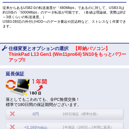
従来からあるUSB2.0の転送速度が「480Mbps」であるのに対して、USB3.0は
約10倍の「5000Mbps」のデータ転送が可能です。（各値は理論値。実際は約2
～3倍くらいの転送速度。）
USB3.0対応の外付けHDDへのデータ書込や読込時など、ストレスなく作業でき
ます。
仕様変更とオプションの選択
【即納パソコン】
ThinkPad L13 Gen1 (Win11pro64) 5N10をもっとパワー
アップ!!
延長保証
落としてもこわれても、全PC無償交換！
標準で180日間の保証期間がございます。
0円
180日保証（標準仕様）
+2,160
1年保証（180日→1年間に延長）
円(税込)