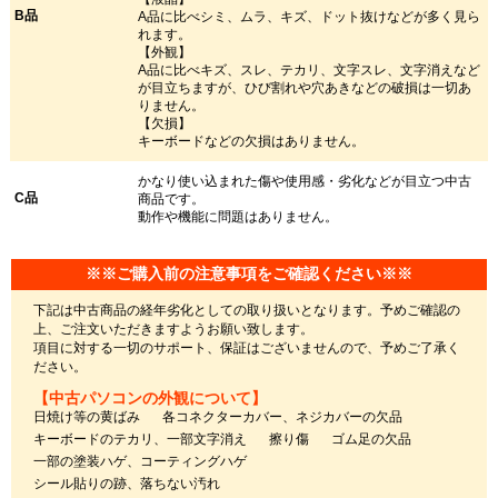
B品
A品に比べシミ、ムラ、キズ、ドット抜けなどが多く見ら
れます。
【外観】
A品に比べキズ、スレ、テカリ、文字スレ、文字消えなど
が目立ちますが、ひび割れや穴あきなどの破損は一切あ
りません。
【欠損】
キーボードなどの欠損はありません。
かなり使い込まれた傷や使用感・劣化などが目立つ中古
C品
商品です。
動作や機能に問題はありません。
※※ご購入前の注意事項をご確認ください※※
下記は中古商品の経年劣化としての取り扱いとなります。予めご確認の
上、ご注文いただきますようお願い致します。
項目に対する一切のサポート、保証はございませんので、予めご了承く
ださい。
【中古パソコンの外観について】
日焼け等の黄ばみ
各コネクターカバー、ネジカバーの欠品
キーボードのテカリ、一部文字消え
擦り傷
ゴム足の欠品
一部の塗装ハゲ、コーティングハゲ
シール貼りの跡、落ちない汚れ