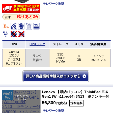
テレワーク推奨
残りあと2
台
在庫
CPU
CPUランク
ストレージ
メモリ
液晶/解像度
Core i3
SSD
1315U
ランク
16インチ
8
256GB
【13世代】
GB
取得中
1920×1200
NVMe
6コア8スレ
Lenovo 【即納パソコン】ThinkPad E16
Gen1 (Win11pro64) 3N13 ※テンキー付
1920×1200
1.77kg
56,800
円(税込)
送料無料
テレワーク推奨