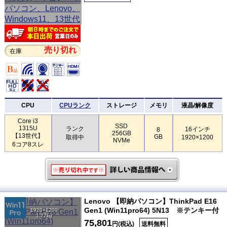
売り切れ
在庫
CPU
CPUランク
ストレージ
メモリ
液晶/解像度
Core i3
SSD
1315U
ランク
16インチ
8
256GB
【13世代】
GB
取得中
1920×1200
NVMe
6コア8スレ
Lenovo 【即納パソコン】ThinkPad E16
Gen1 (Win11pro64) 5N13 ※テンキー付
1920×1200
1.77kg
75,801
円(税込)
送料無料