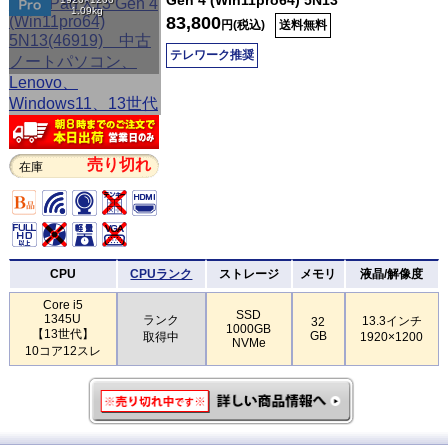
1.09kg
83,800
円(税込)
送料無料
テレワーク推奨
売り切れ
在庫
CPU
CPUランク
ストレージ
メモリ
液晶/解像度
Core i5
SSD
1345U
ランク
13.3インチ
32
1000GB
【13世代】
GB
取得中
1920×1200
NVMe
10コア12スレ