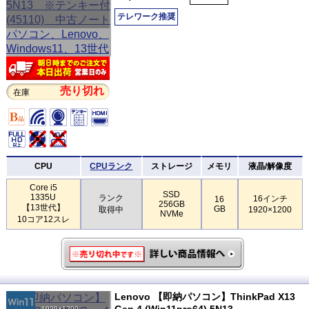
テレワーク推奨
売り切れ
在庫
CPU
CPUランク
ストレージ
メモリ
液晶/解像度
Core i5
SSD
1335U
ランク
16インチ
16
256GB
【13世代】
GB
取得中
1920×1200
NVMe
10コア12スレ
Lenovo 【即納パソコン】ThinkPad X13
Gen 4 (Win11pro64) 5N13
1920×1200