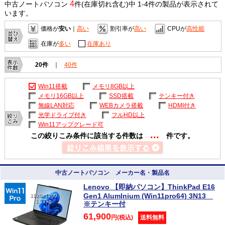
4
中古ノートパソコン
件(在庫切れ含む)中 1-4件の製品が表示されて
います。
価格が
安い
｜
高い
割引率が
高い
CPUが
高性能
在庫が
多い
在庫あり
20件
｜
40件
Win11搭載
メモリ8GB以上
メモリ16GB以上
SSD搭載
テンキー付き
無線LAN対応
WEBカメラ搭載
HDMI付き
光学ドライブ付き
フルHD以上
Win11アップグレード可
...
この絞りこみ条件に該当する件数は
件です。
中古ノートパソコン メーカー名・製品名
Lenovo 【即納パソコン】ThinkPad E16
Gen1 Alumlnium (Win11pro64) 3N13
1920×1200
1.77kg
※テンキー付
61,900
円(税込)
送料無料