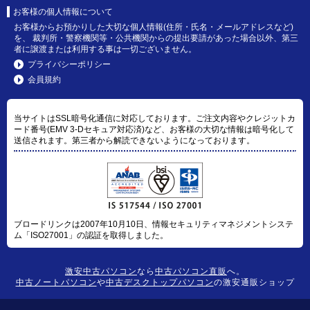
お客様の個人情報について
お客様からお預かりした大切な個人情報(住所・氏名・メールアドレスなど)
を、 裁判所・警察機関等・公共機関からの提出要請があった場合以外、第三
者に譲渡または利用する事は一切ございません。
プライバシーポリシー
会員規約
当サイトはSSL暗号化通信に対応しております。ご注文内容やクレジットカ
ード番号(EMV 3-Dセキュア対応済)など、お客様の大切な情報は暗号化して
送信されます。第三者から解読できないようになっております。
ブロードリンクは2007年10月10日、情報セキュリティマネジメントシステ
ム「ISO27001」の認証を取得しました。
激安中古パソコン
なら
中古パソコン直販
へ。
中古ノートパソコン
や
中古デスクトップパソコン
の激安通販ショップ