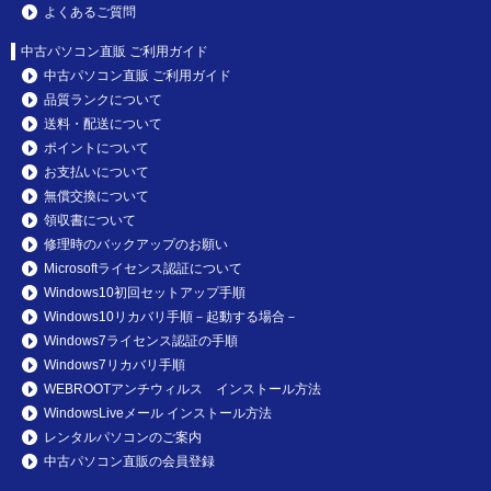
よくあるご質問
中古パソコン直販 ご利用ガイド
中古パソコン直販 ご利用ガイド
品質ランクについて
送料・配送について
ポイントについて
お支払いについて
無償交換について
領収書について
修理時のバックアップのお願い
Microsoftライセンス認証について
Windows10初回セットアップ手順
Windows10リカバリ手順－起動する場合－
Windows7ライセンス認証の手順
Windows7リカバリ手順
WEBROOTアンチウィルス インストール方法
WindowsLiveメール インストール方法
レンタルパソコンのご案内
中古パソコン直販の会員登録