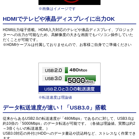
※画像はイメージです
HDMIでテレビや液晶ディスプレイに出力OK
HDMI出力端子搭載。HDMI入力対応のテレビや液晶ディスプレイ、プロジェク
ターへの出力が可能なため、高解像度の大きな画面でもパソコン操作していた
だくことが可能です。
※HDMIケーブルは付属しておりませんので、お客様ご自身でご準備ください
※転送速度は理論値
データ転送速度が速い！「USB3.0」搭載
従来からあるUSB2.0の転送速度が「480Mbps」であるのに対して、USB3.0は
約10倍の「5000Mbps」のデータ転送が可能です。（各値は理論値。実際は約2
～3倍くらいの転送速度。）
USB3.0対応の外付けHDDへのデータ書込や読込時など、ストレスなく作業でき
ます。