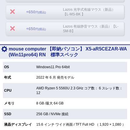
Lazos 光学式有線マウス（新品）
+650
円(税込)
【L-MS-BK 】
Lazos 有線静音マウス（新品）【L-
+650
円(税込)
SM-B】
mouse computer 【即納パソコン】 X5-aR5CEZAR-WA
(Win11pro64) RN 標準スペック
OS
Windows11 Pro 64bit
年式
2022 年 6 月 発売モデル
AMD Ryzen 5 5560U 2.3 GHz コア数： 6 スレッド数：
CPU
12
メモリ
8 GB /最大 64 GB
SSD
256 GB /
NVMe 接続
液晶ディスプレイ
15.6 インチ
ワイド画面 /
TFT
Full HD （ 1,920 × 1,080 ）