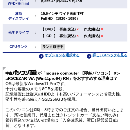
：
約356.4× 約233.7× 約17.9
W×D×H(mm)
液晶
15.6インチ ワイド画面 TFT
：
ディスプレイ
Full HD （1920× 1080）
【
DVD
】
再生(読込)
×
作成(書込)
×
光学ドライブ
：
【
CD
】
再生(読込)
×
作成(書込)
×
CPUランク
：
ランク取得中
オプションを選択する
詳しいスペックを見る
が「mouse computer 【即納パソコン】 X5-
aR5CEZAR-WA (Win11pro64) RN」をおすすめする理由は？
OSは最新版Windows11 Proです。
十分な容量のメモリ8GBを搭載。
記憶装置には従来のHDDよりも高いパフォーマンスと省電力性、
堅牢性を兼ね備えたSSD256GBを採用。
このパソコンは0時～8時までのご注文の場合、当日出荷いたしま
す。(弊社営業日、代引またはクレジットカード支払い時のみ)
銀行振込でお支払いの場合は「入金確認後、翌日(翌営業日)出
荷」となります。