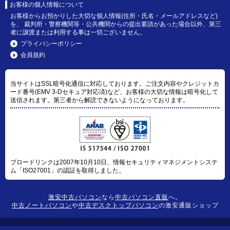
お客様の個人情報について
お客様からお預かりした大切な個人情報(住所・氏名・メールアドレスなど)
を、 裁判所・警察機関等・公共機関からの提出要請があった場合以外、第三
者に譲渡または利用する事は一切ございません。
プライバシーポリシー
会員規約
当サイトはSSL暗号化通信に対応しております。ご注文内容やクレジットカ
ード番号(EMV 3-Dセキュア対応済)など、お客様の大切な情報は暗号化して
送信されます。第三者から解読できないようになっております。
ブロードリンクは2007年10月10日、情報セキュリティマネジメントシステ
ム「ISO27001」の認証を取得しました。
激安中古パソコン
なら
中古パソコン直販
へ。
中古ノートパソコン
や
中古デスクトップパソコン
の激安通販ショップ