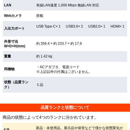
LAN
有線LAN速度 1,000 Mbps 無線LAN
対応
Webカメラ
搭載
USB Type-C× 1 USB3.0× 2 USB2.0× 1 HDMI× 1
入出力ポート
外形寸法
約 356.4 × 約 233.7 × 約 17.9
W×D×H(mm)
重量
約 1.42 kg
・ACアダプタ、電源コード
同梱物
※上記以外の付属はございません。
状態（品質ラン
Ｃ品
ク）
品質ランクと状態について
商品の状態によって4つのランクに分かれています。
新品・未使用品。展示品や保管などで僅かな状態変化が
S品