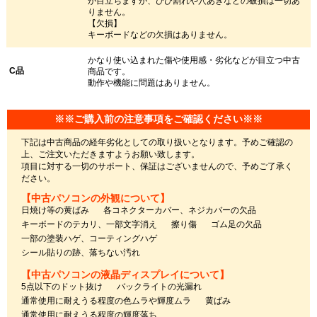
が目立ちますが、ひび割れや穴あきなどの破損は一切あ
りません。
【欠損】
キーボードなどの欠損はありません。
かなり使い込まれた傷や使用感・劣化などが目立つ中古
C品
商品です。
動作や機能に問題はありません。
※※ご購入前の注意事項をご確認ください※※
下記は中古商品の経年劣化としての取り扱いとなります。予めご確認の
上、ご注文いただきますようお願い致します。
項目に対する一切のサポート、保証はございませんので、予めご了承く
ださい。
【中古パソコンの外観について】
日焼け等の黄ばみ
各コネクターカバー、ネジカバーの欠品
キーボードのテカリ、一部文字消え
擦り傷
ゴム足の欠品
一部の塗装ハゲ、コーティングハゲ
シール貼りの跡、落ちない汚れ
【中古パソコンの液晶ディスプレイについて】
5点以下のドット抜け
バックライトの光漏れ
通常使用に耐えうる程度の色ムラや輝度ムラ
黄ばみ
通常使用に耐えうる程度の輝度落ち