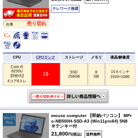
テレワーク推奨
売り切れ
在庫
CPU
CPUランク
ストレージ
メモリ
液晶/解像度
Core i5
8250U
15.6インチ
SSD
8
19
【8世代】
256GB
GB
1920×1080
4コア8スレ
mouse computer 【即納パソコン】 MPr
o-NB500H-SSD-A3 (Win11pro64) 5N8
1920×1080
2.2kg
※テンキー付
21,800
円(税込)
送料無料