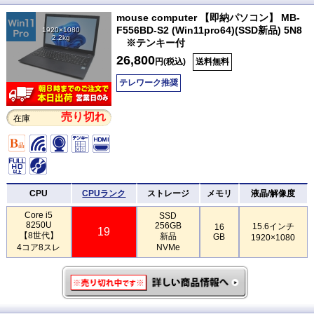
mouse computer 【即納パソコン】 MB-
F556BD-S2 (Win11pro64)(SSD新品) 5N8
1920×1080
2.2kg
※テンキー付
26,800
円(税込)
送料無料
テレワーク推奨
売り切れ
在庫
CPU
CPUランク
ストレージ
メモリ
液晶/解像度
Core i5
SSD
8250U
256GB
15.6インチ
16
19
【8世代】
新品
GB
1920×1080
4コア8スレ
NVMe