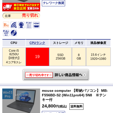
テレワーク推奨
売り切れ
在庫
CPU
CPUランク
ストレージ
メモリ
液晶/解像度
Core i5
8250U
15.6インチ
SSD
8
19
【8世代】
256GB
GB
1920×1080
4コア8スレ
mouse computer 【即納パソコン】 MB-
F556BD-S2 (Win11pro64) 5N8 ※テン
1920×1080
2.2kg
キー付
24,800
円(税込)
送料無料