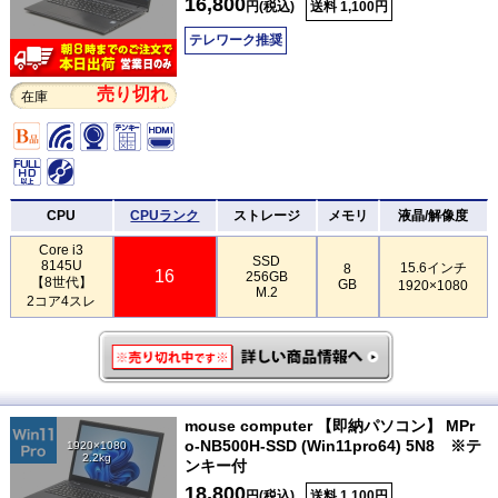
16,800
円(税込)
送料 1,100円
テレワーク推奨
売り切れ
在庫
CPU
CPUランク
ストレージ
メモリ
液晶/解像度
Core i3
SSD
8145U
15.6インチ
8
16
256GB
【8世代】
GB
1920×1080
M.2
2コア4スレ
mouse computer 【即納パソコン】 MPr
o-NB500H-SSD (Win11pro64) 5N8 ※テ
1920×1080
2.2kg
ンキー付
18,800
円(税込)
送料 1,100円