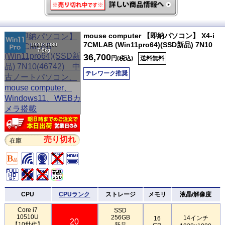
mouse computer 【即納パソコン】 X4-i
7CMLAB (Win11pro64)(SSD新品) 7N10
1920×1080
7.8kg
36,700
円(税込)
送料無料
テレワーク推奨
売り切れ
在庫
CPU
CPUランク
ストレージ
メモリ
液晶/解像度
Core i7
SSD
10510U
256GB
14インチ
16
20
【10世代】
新品