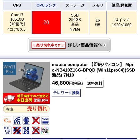
CPU
CPUランク
ストレージ
メモリ
液晶/解像度
Core i7
SSD
10510U
256GB
14インチ
16
20
【10世代】
新品
GB
1920×1080
4コア8スレ
NVMe
mouse computer 【即納パソコン】 Mpr
o-NB410Z16G-BPQD (Win11pro64)(SSD
1920×1080
1.1kg
新品) 7N10
46,800
円(税込)
送料無料
テレワーク推奨
売り切れ
在庫