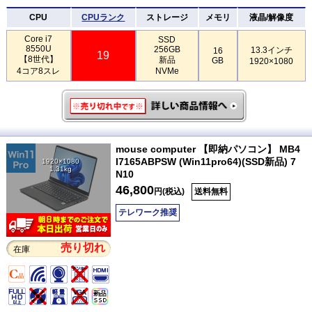
CPU
CPUランク
ストレージ
メモリ
液晶/解像度
Core i7
SSD
8550U
256GB
13.3インチ
16
19
【8世代】
新品
GB
1920×1080
4コア8スレ
NVMe
mouse computer 【即納パソコン】 MB4
I7165ABPSW (Win11pro64)(SSD新品) 7
1920×1080
1.31kg
N10
46,800
円(税込)
送料無料
テレワーク推奨
売り切れ
在庫