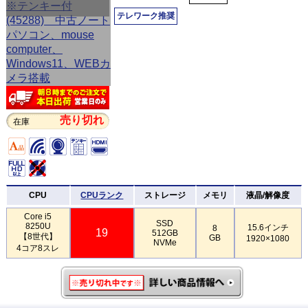
テレワーク推奨
売り切れ
在庫
CPU
CPUランク
ストレージ
メモリ
液晶/解像度
Core i5
SSD
8250U
15.6インチ
8
19
512GB
【8世代】
GB
1920×1080
NVMe
4コア8スレ