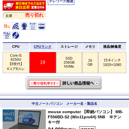
テレワーク推奨
売り切れ
在庫
CPU
CPUランク
ストレージ
メモリ
液晶/解像度
Core i5
SSD
8250U
15.6インチ
16
19
256GB
【8世代】
GB
1920×1080
NVMe
4コア8スレ
中古ノートパソコン メーカー名・製品名
mouse computer 【即納パソコン】 MB-
F556BD-S2 (Win11pro64) 5N8 ※テン
1920×1080
2.2kg
キー付