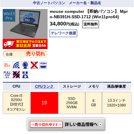
中古ノートパソコン メーカー名・製品名
mouse computer 【即納パソコン】 Mpr
o-NB391H-SSD-1712 (Win11pro64)
1920×1080
1.5kg
34,800
円(税込)
送料無料
テレワーク推奨
売り切れ
在庫
CPU
CPUランク
ストレージ
メモリ
液晶/解像度
Core i5
SSD
8250U
13.3インチ
8
19
256GB
【8世代】
GB
1920×1080
NVMe
4コア8スレ