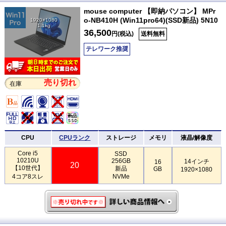
mouse computer 【即納パソコン】 MPr
o-NB410H (Win11pro64)(SSD新品) 5N10
1920×1080
1.1kg
36,500
円(税込)
送料無料
テレワーク推奨
売り切れ
在庫
CPU
CPUランク
ストレージ
メモリ
液晶/解像度
Core i5
SSD
10210U
256GB
14インチ
16
20
【10世代】
新品
GB
1920×1080
4コア8スレ
NVMe