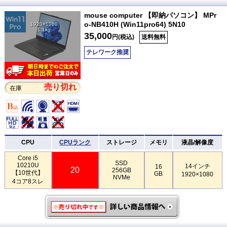
mouse computer 【即納パソコン】 MPr
o-NB410H (Win11pro64) 5N10
1920×1080
1.1kg
35,000
円(税込)
送料無料
テレワーク推奨
売り切れ
在庫
CPU
CPUランク
ストレージ
メモリ
液晶/解像度
Core i5
SSD
10210U
14インチ
16
20
256GB
【10世代】
GB
1920×1080
NVMe
4コア8スレ