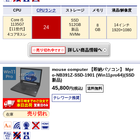
CPU
CPUランク
ストレージ
メモリ
液晶/解像度
Core i5
SSD
1135G7
512GB
14インチ
8
24
【11世代】
新品
GB
1920×1080
4コア8スレ
NVMe
mouse computer 【即納パソコン】 Mpr
o-NB391Z-SSD-1901 (Win11pro64)(SSD
1920×1080
1.5kg
新品)
45,800
円(税込)
送料無料
テレワーク推奨
売り切れ
在庫