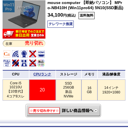
mouse computer 【即納パソコン】 MPr
o-NB410H (Win11pro64) 5N10(SSD新品)
1920×1080
1.1kg
34,100
円(税込)
送料無料
テレワーク推奨
売り切れ
在庫
CPU
CPUランク
ストレージ
メモリ
液晶/解像度
Core i5
SSD
10210U
256GB
14インチ
16
20
【10世代】
新品
GB
1920×1080
4コア8スレ
NVMe