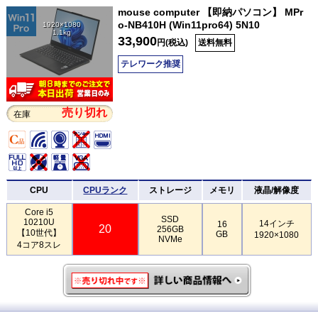
mouse computer 【即納パソコン】 MPr
o-NB410H (Win11pro64) 5N10
1920×1080
1.1kg
33,900
円(税込)
送料無料
テレワーク推奨
売り切れ
在庫
CPU
CPUランク
ストレージ
メモリ
液晶/解像度
Core i5
SSD
10210U
14インチ
16
20
256GB
【10世代】
GB
1920×1080
NVMe
4コア8スレ