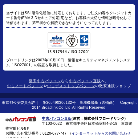
当サイトはSSL暗号化通信に対応しております。ご注文内容やクレジットカ
ード番号(EMV 3-Dセキュア対応済)など、お客様の大切な情報は暗号化して
送信されます。第三者から解読できないようになっております。
ブロードリンクは2007年10月10日、情報セキュリティマネジメントシステ
ム「ISO27001」の認証を取得しました。
激安中古パソコン
なら
中古パソコン直販
へ。
中古ノートパソコン
や
中古デスクトップパソコン
の激安通販ショップ
東京都公安委員会許可 第305490306132号 事務機器商（古物商） Copyright
2014 Broadlink Co.,Ltd. All Rights Reserved.
中古パソコン直販
(運営：株式会社ブロードリンク)
〒103-0022 東京都中央区日本橋室町4-3-18 東京建
物室町ビル8Ｆ
お問い合せ電話番号：
0120-077-747
(
インターネットからのお問い合わせ