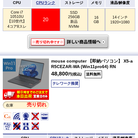
CPU
CPUランク
ストレージ
メモリ
液晶/解像度
Core i7
SSD
10510U
256GB
14インチ
16
20
【10世代】
新品
GB
1920×1080
4コア8スレ
NVMe
mouse computer 【即納パソコン】 X5-a
R5CEZAR-WA (Win11pro64) RN
1920×1080
1.42kg
48,800
円(税込)
送料無料
テレワーク推奨
売り切れ
在庫