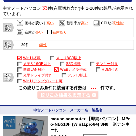
33
中古ノートパソコン
件(在庫切れ含む)中 1-20件の製品が表示され
ています。
価格が
安い
｜
高い
割引率が
高い
CPUが
高性能
在庫が
多い
在庫あり
20件
｜
40件
Win11搭載
メモリ8GB以上
メモリ16GB以上
SSD搭載
テンキー付き
無線LAN対応
WEBカメラ搭載
HDMI付き
光学ドライブ付き
フルHD以上
Win11アップグレード可
...
この絞りこみ条件に該当する件数は
件です。
中古ノートパソコン メーカー名・製品名
mouse computer 【即納パソコン】 MPr
o-NB510F (Win11pro64) 3N8 ※テンキ
1920×1080
2.1kg
ー付