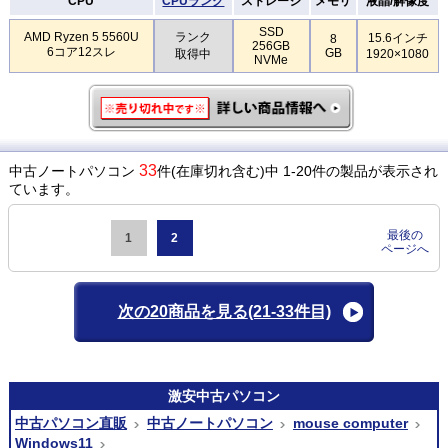
CPU
CPUランク
ストレージ
メモリ
液晶/解像度
SSD
AMD Ryzen 5 5560U
ランク
15.6インチ
8
256GB
6コア12スレ
GB
取得中
1920×1080
NVMe
33
中古ノートパソコン
件(在庫切れ含む)中 1-20件の製品が表示され
ています。
最後の
1
2
ページへ
次の20商品を見る
(21-33件目)
激安
中古パソコン
中古パソコン直販
中古ノートパソコン
mouse computer
Windows11