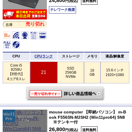
24,800
円(税込)
送料無料
テレワーク推奨
売り切れ
在庫
CPU
CPUランク
ストレージ
メモリ
液晶/解像度
Core i5
SSD
8258U
15.6インチ
16
21
256GB
【8世代】
GB
1920×1080
NVMe
4コア8スレ
mouse computer 【即納パソコン】 m-B
ook F556SN-M2SH2 (Win11pro64) 5N8
1920×1080
2.2kg
※テンキー付
26,800
円(税込)
送料無料