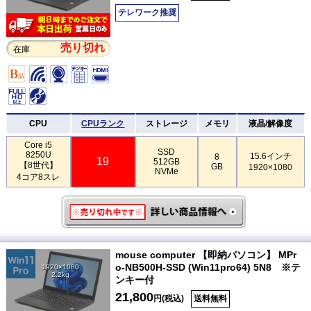
テレワーク推奨
売り切れ
在庫
CPU
CPUランク
ストレージ
メモリ
液晶/解像度
Core i5
SSD
8250U
15.6インチ
8
19
512GB
【8世代】
GB
1920×1080
NVMe
4コア8スレ
mouse computer 【即納パソコン】 MPr
o-NB500H-SSD (Win11pro64) 5N8 ※テ
1920×1080
2.2kg
ンキー付
21,800
円(税込)
送料無料