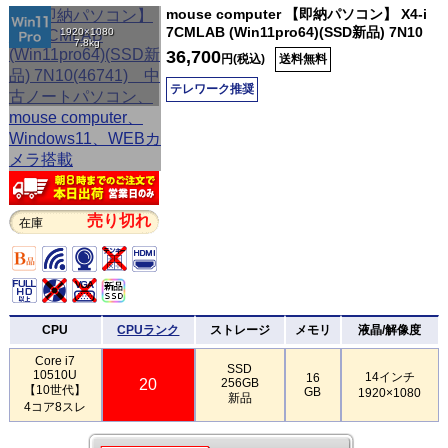
mouse computer 【即納パソコン】 X4-i
7CMLAB (Win11pro64)(SSD新品) 7N10
1920×1080
7.8kg
36,700
円(税込)
送料無料
テレワーク推奨
売り切れ
在庫
CPU
CPUランク
ストレージ
メモリ
液晶/解像度
Core i7
SSD
10510U
14インチ
16
20
256GB
【10世代】
GB
1920×1080
新品
4コア8スレ