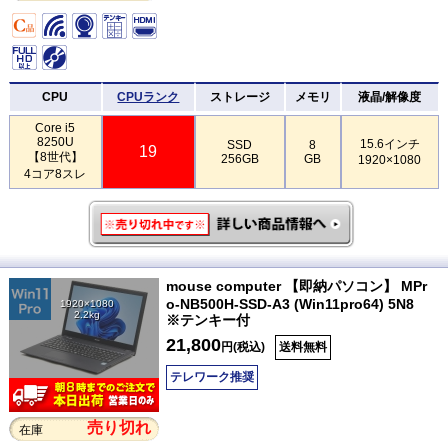
CPU
CPUランク
ストレージ
メモリ
液晶/解像度
Core i5
8250U
15.6インチ
SSD
8
19
【8世代】
256GB
GB
1920×1080
4コア8スレ
mouse computer 【即納パソコン】 MPr
o-NB500H-SSD-A3 (Win11pro64) 5N8
1920×1080
2.2kg
※テンキー付
21,800
円(税込)
送料無料
テレワーク推奨
売り切れ
在庫