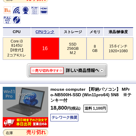
CPU
CPUランク
ストレージ
メモリ
液晶/解像度
Core i3
SSD
8145U
15.6インチ
8
16
256GB
【8世代】
GB
1920×1080
M.2
2コア4スレ
mouse computer 【即納パソコン】 MPr
o-NB500H-SSD (Win11pro64) 5N8 ※テ
1920×1080
2.2kg
ンキー付
18,800
円(税込)
送料 1,100円
テレワーク推奨
売り切れ
在庫