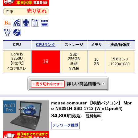
売り切れ
在庫
CPU
CPUランク
ストレージ
メモリ
液晶/解像度
Core i5
SSD
8250U
256GB
15.6インチ
16
19
【8世代】
新品
GB
1920×1080
4コア8スレ
NVMe
mouse computer 【即納パソコン】 Mpr
o-NB391H-SSD-1712 (Win11pro64)
1920×1080
1.5kg
34,800
円(税込)
送料無料
テレワーク推奨