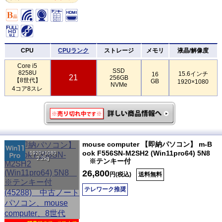
CPU
CPUランク
ストレージ
メモリ
液晶/解像度
Core i5
SSD
8258U
15.6インチ
16
21
256GB
【8世代】
GB
1920×1080
NVMe
4コア8スレ
mouse computer 【即納パソコン】 m-B
ook F556SN-M2SH2 (Win11pro64) 5N8
1920×1080
2.2kg
※テンキー付
26,800
円(税込)
送料無料
テレワーク推奨