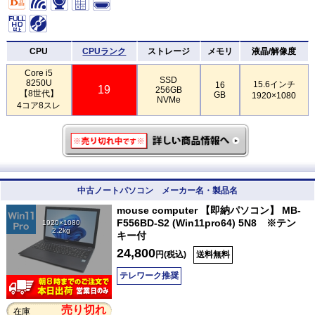
CPU
CPUランク
ストレージ
メモリ
液晶/解像度
Core i5
SSD
8250U
15.6インチ
16
19
256GB
【8世代】
GB
1920×1080
NVMe
4コア8スレ
中古ノートパソコン メーカー名・製品名
mouse computer 【即納パソコン】 MB-
F556BD-S2 (Win11pro64) 5N8 ※テン
1920×1080
2.2kg
キー付
24,800
円(税込)
送料無料
テレワーク推奨
売り切れ
在庫