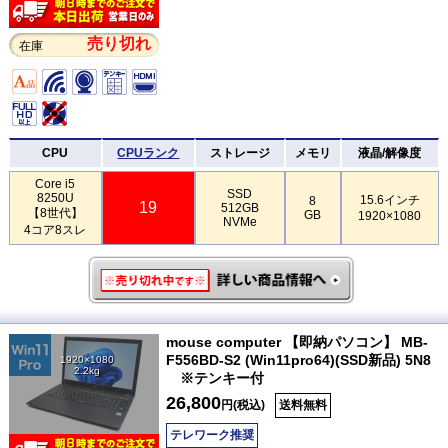
売り切れ
在庫
CPU
CPUランク
ストレージ
メモリ
液晶/解像度
Core i5
SSD
8250U
15.6インチ
8
19
512GB
【8世代】
GB
1920×1080
NVMe
4コア8スレ
mouse computer 【即納パソコン】 MB-
F556BD-S2 (Win11pro64)(SSD新品) 5N8
1920×1080
2.2kg
※テンキー付
26,800
円(税込)
送料無料
テレワーク推奨