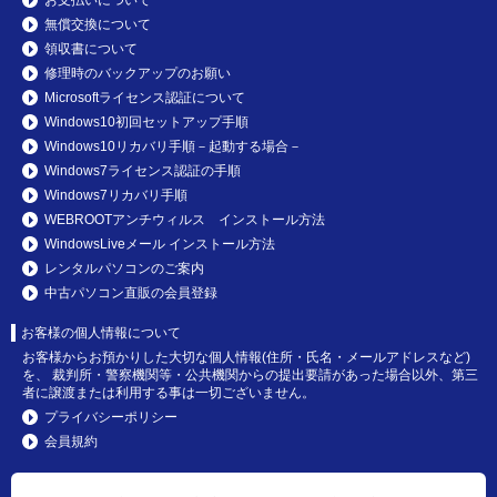
無償交換について
領収書について
修理時のバックアップのお願い
Microsoftライセンス認証について
Windows10初回セットアップ手順
Windows10リカバリ手順－起動する場合－
Windows7ライセンス認証の手順
Windows7リカバリ手順
WEBROOTアンチウィルス インストール方法
WindowsLiveメール インストール方法
レンタルパソコンのご案内
中古パソコン直販の会員登録
お客様の個人情報について
お客様からお預かりした大切な個人情報(住所・氏名・メールアドレスなど)
を、 裁判所・警察機関等・公共機関からの提出要請があった場合以外、第三
者に譲渡または利用する事は一切ございません。
プライバシーポリシー
会員規約