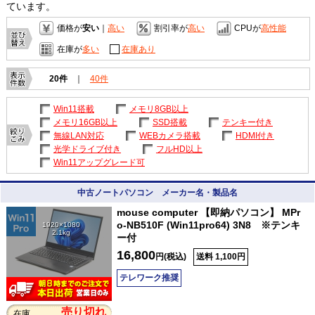
ています。
価格が
安い
｜
高い
割引率が
高い
CPUが
高性能
在庫が
多い
在庫あり
20件
｜
40件
Win11搭載
メモリ8GB以上
メモリ16GB以上
SSD搭載
テンキー付き
無線LAN対応
WEBカメラ搭載
HDMI付き
光学ドライブ付き
フルHD以上
Win11アップグレード可
中古ノートパソコン メーカー名・製品名
mouse computer 【即納パソコン】 MPr
o-NB510F (Win11pro64) 3N8 ※テンキ
1920×1080
2.1kg
ー付
16,800
円(税込)
送料 1,100円
テレワーク推奨
売り切れ
在庫