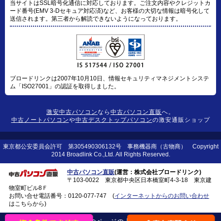
当サイトはSSL暗号化通信に対応しております。ご注文内容やクレジットカ
ード番号(EMV 3-Dセキュア対応済)など、お客様の大切な情報は暗号化して
送信されます。第三者から解読できないようになっております。
ブロードリンクは2007年10月10日、情報セキュリティマネジメントシステ
ム「ISO27001」の認証を取得しました。
激安中古パソコン
なら
中古パソコン直販
へ。
中古ノートパソコン
や
中古デスクトップパソコン
の激安通販ショップ
東京都公安委員会許可 第305490306132号 事務機器商（古物商） Copyright
2014 Broadlink Co.,Ltd. All Rights Reserved.
中古パソコン直販
(運営：株式会社ブロードリンク)
〒103-0022 東京都中央区日本橋室町4-3-18 東京建
物室町ビル8Ｆ
お問い合せ電話番号：
0120-077-747
(
インターネットからのお問い合わせ
はこちらから)