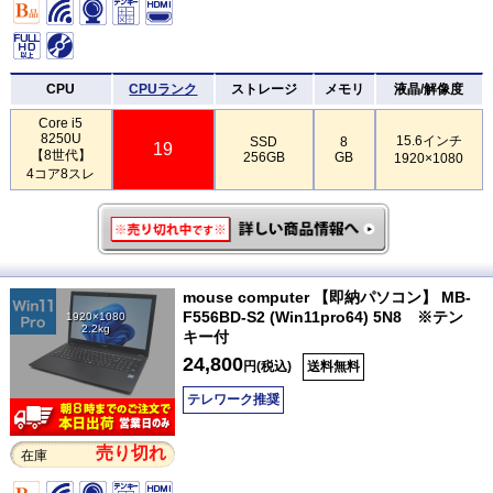
CPU
CPUランク
ストレージ
メモリ
液晶/解像度
Core i5
8250U
15.6インチ
SSD
8
19
【8世代】
256GB
GB
1920×1080
4コア8スレ
mouse computer 【即納パソコン】 MB-
F556BD-S2 (Win11pro64) 5N8 ※テン
1920×1080
2.2kg
キー付
24,800
円(税込)
送料無料
テレワーク推奨
売り切れ
在庫