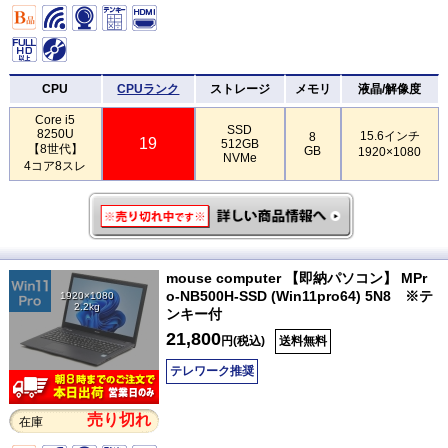
CPU
CPUランク
ストレージ
メモリ
液晶/解像度
Core i5
SSD
8250U
15.6インチ
8
19
512GB
【8世代】
GB
1920×1080
NVMe
4コア8スレ
mouse computer 【即納パソコン】 MPr
o-NB500H-SSD (Win11pro64) 5N8 ※テ
1920×1080
2.2kg
ンキー付
21,800
円(税込)
送料無料
テレワーク推奨
売り切れ
在庫