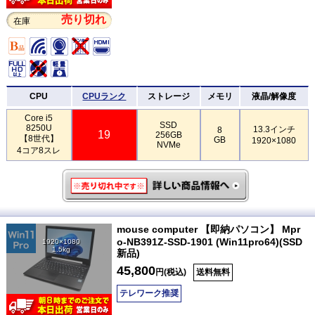
売り切れ
在庫
CPU
CPUランク
ストレージ
メモリ
液晶/解像度
Core i5
SSD
8250U
13.3インチ
8
19
256GB
【8世代】
GB
1920×1080
NVMe
4コア8スレ
mouse computer 【即納パソコン】 Mpr
o-NB391Z-SSD-1901 (Win11pro64)(SSD
1920×1080
1.5kg
新品)
45,800
円(税込)
送料無料
テレワーク推奨