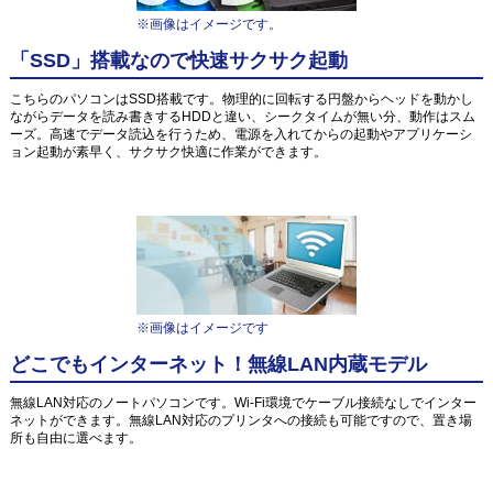
※画像はイメージです。
「SSD」搭載なので快速サクサク起動
こちらのパソコンはSSD搭載です。物理的に回転する円盤からヘッドを動かし
ながらデータを読み書きするHDDと違い、シークタイムが無い分、動作はスム
ーズ。高速でデータ読込を行うため、電源を入れてからの起動やアプリケーシ
ョン起動が素早く、サクサク快適に作業ができます。
※画像はイメージです
どこでもインターネット！無線LAN内蔵モデル
無線LAN対応のノートパソコンです。Wi-Fi環境でケーブル接続なしでインター
ネットができます。無線LAN対応のプリンタへの接続も可能ですので、置き場
所も自由に選べます。