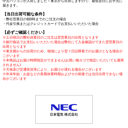
中古パソコンが入荷しました！東京から出荷しますので、最短翌日にお手元に
届きます。
【当日出荷可能な条件】
・弊社営業日の朝8時までのご注文の場合
・代金引換またはクレジットカードでお支払いいただいた場合
【必ずご確認ください】
※土日祝日の弊社休業日のご注文は翌営業日の出荷となります
※銀行振込でお支払いいただいた場合は弊社にて入金確認ができた翌営業日の
出荷となります
※東京都からの出荷のため、地域により翌々日以降着でのお届けとなる場合が
ございます
※本商品はお届け時間指定ができません(お買い物カゴで指定いただいても適用
されません)
※天候及び交通状況等により、お届けが遅れる場合がございます
※年末年始・お盆などの長期休業時期およびその前後では当日出荷できない場
合がございます