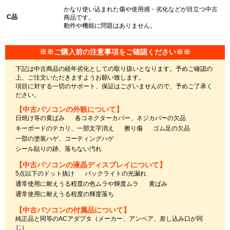
かなり使い込まれた傷や使用感・劣化などが目立つ中古
C品
商品です。
動作や機能に問題はありません。
※※ご購入前の注意事項をご確認ください※※
下記は中古商品の経年劣化としての取り扱いとなります。予めご確認の
上、ご注文いただきますようお願い致します。
項目に対する一切のサポート、保証はございませんので、予めご了承く
ださい。
【中古パソコンの外観について】
日焼け等の黄ばみ
各コネクターカバー、ネジカバーの欠品
キーボードのテカリ、一部文字消え
擦り傷
ゴム足の欠品
一部の塗装ハゲ、コーティングハゲ
シール貼りの跡、落ちない汚れ
【中古パソコンの液晶ディスプレイについて】
5点以下のドット抜け
バックライトの光漏れ
通常使用に耐えうる程度の色ムラや輝度ムラ
黄ばみ
通常使用に耐えうる程度の輝度落ち
【中古パソコンの付属品について】
純正品と同等のACアダプタ（メーカー、アンペア、差し込み口が同
じ）