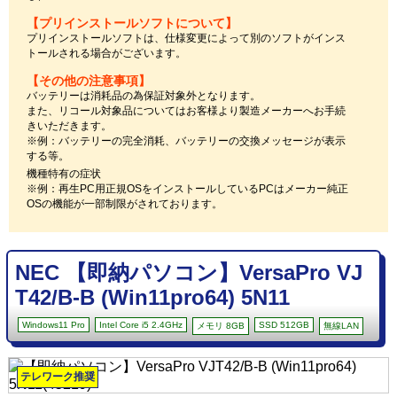
【プリインストールソフトについて】
プリインストールソフトは、仕様変更によって別のソフトがインス
トールされる場合がございます。
【その他の注意事項】
バッテリーは消耗品の為保証対象外となります。
また、リコール対象品についてはお客様より製造メーカーへお手続
きいただきます。
※例：バッテリーの完全消耗、バッテリーの交換メッセージが表示
する等。
機種特有の症状
※例：再生PC用正規OSをインストールしているPCはメーカー純正
OSの機能が一部制限がされております。
NEC 【即納パソコン】VersaPro VJ
T42/B-B (Win11pro64) 5N11
Windows11 Pro
Intel Core i5 2.4GHz
SSD 512GB
メモリ 8GB
無線LAN
テレワーク推奨