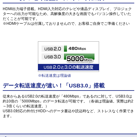
HDMI出力端子搭載。HDMI入力対応のテレビや液晶ディスプレイ、プロジェク
ターへの出力が可能なため、高解像度の大きな画面でもパソコン操作していた
だくことが可能です。
※HDMIケーブルは付属しておりませんので、お客様ご自身でご準備ください
※転送速度は理論値
データ転送速度が速い！「USB3.0」搭載
従来からあるUSB2.0の転送速度が「480Mbps」であるのに対して、USB3.0は
約10倍の「5000Mbps」のデータ転送が可能です。（各値は理論値。実際は約2
～3倍くらいの転送速度。）
USB3.0対応の外付けHDDへのデータ書込や読込時など、ストレスなく作業でき
ます。