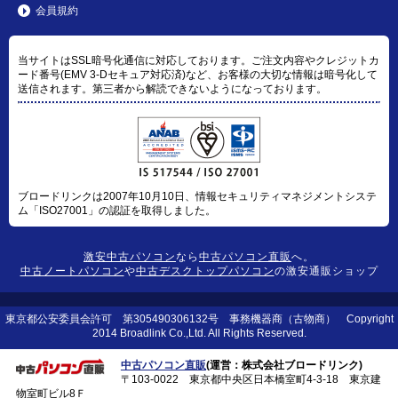
会員規約
当サイトはSSL暗号化通信に対応しております。ご注文内容やクレジットカ
ード番号(EMV 3-Dセキュア対応済)など、お客様の大切な情報は暗号化して
送信されます。第三者から解読できないようになっております。
ブロードリンクは2007年10月10日、情報セキュリティマネジメントシステ
ム「ISO27001」の認証を取得しました。
激安中古パソコン
なら
中古パソコン直販
へ。
中古ノートパソコン
や
中古デスクトップパソコン
の激安通販ショップ
東京都公安委員会許可 第305490306132号 事務機器商（古物商） Copyright
2014 Broadlink Co.,Ltd. All Rights Reserved.
中古パソコン直販
(運営：株式会社ブロードリンク)
〒103-0022 東京都中央区日本橋室町4-3-18 東京建
物室町ビル8Ｆ