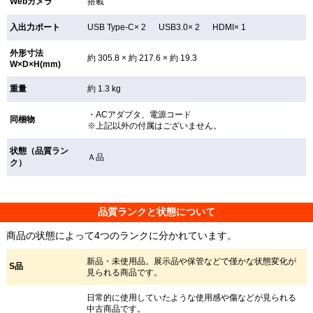
Webカメラ
搭載
入出力ポート
USB Type-C× 2 USB3.0× 2 HDMI× 1
外形寸法
約 305.8 × 約 217.6 × 約 19.3
W×D×H(mm)
重量
約 1.3 kg
・ACアダプタ、電源コード
同梱物
※上記以外の付属はございません。
状態（品質ラン
Ａ品
ク）
品質ランクと状態について
商品の状態によって4つのランクに分かれています。
新品・未使用品。展示品や保管などで僅かな状態変化が
S品
見られる商品です。
日常的に使用していたような使用感や傷などが見られる
中古商品です。