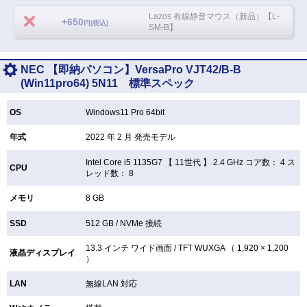
Lazos 有線静音マウス（新品）【L-
+650
円(税込)
SM-B】
NEC 【即納パソコン】VersaPro VJT42/B-B
(Win11pro64) 5N11 標準スペック
OS
Windows11 Pro 64bit
年式
2022 年 2 月 発売モデル
Intel Core i5 1135G7 【
11世代 】 2.4 GHz コア数： 4 ス
CPU
レッド数： 8
メモリ
8 GB
SSD
512 GB /
NVMe 接続
13.3 インチ
ワイド画面 /
TFT
WUXGA （ 1,920 × 1,200
液晶ディスプレイ
）
LAN
無線LAN
対応