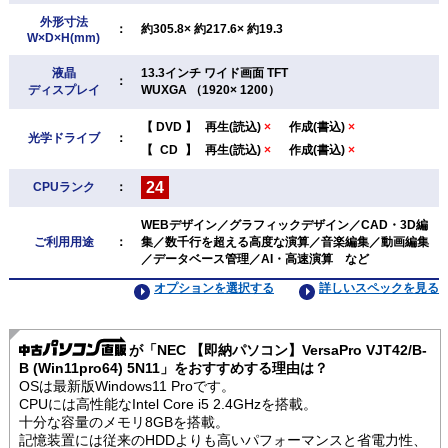
外形寸法
：
約305.8× 約217.6× 約19.3
W×D×H(mm)
液晶
13.3インチ ワイド画面 TFT
：
ディスプレイ
WUXGA （1920× 1200）
【
DVD
】
再生(読込)
×
作成(書込)
×
光学ドライブ
：
【
CD
】
再生(読込)
×
作成(書込)
×
24
CPUランク
：
WEBデザイン／グラフィックデザイン／CAD・3D編
ご利用用途
：
集／数千行を超える高度な演算／音楽編集／動画編集
／データベース管理／AI・高速演算 など
オプションを選択する
詳しいスペックを見る
が「NEC 【即納パソコン】VersaPro VJT42/B-
B (Win11pro64) 5N11」をおすすめする理由は？
OSは最新版Windows11 Proです。
CPUには高性能なIntel Core i5 2.4GHzを搭載。
十分な容量のメモリ8GBを搭載。
記憶装置には従来のHDDよりも高いパフォーマンスと省電力性、