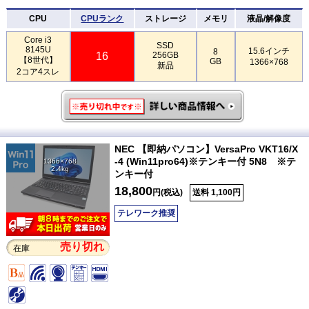
CPU
CPUランク
ストレージ
メモリ
液晶/解像度
Core i3
SSD
8145U
15.6インチ
8
16
256GB
【8世代】
GB
1366×768
新品
2コア4スレ
NEC 【即納パソコン】VersaPro VKT16/X
-4 (Win11pro64)※テンキー付 5N8 ※テ
1366×768
2.4kg
ンキー付
18,800
円(税込)
送料 1,100円
テレワーク推奨
売り切れ
在庫