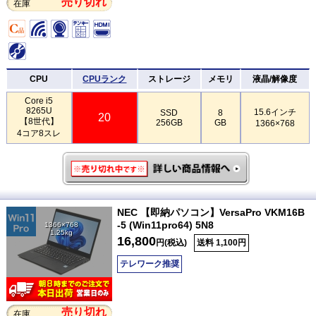
売り切れ
在庫
CPU
CPUランク
ストレージ
メモリ
液晶/解像度
Core i5
8265U
15.6インチ
SSD
8
20
【8世代】
256GB
GB
1366×768
4コア8スレ
NEC 【即納パソコン】VersaPro VKM16B
-5 (Win11pro64) 5N8
1366×768
1.25kg
16,800
円(税込)
送料 1,100円
テレワーク推奨
売り切れ
在庫