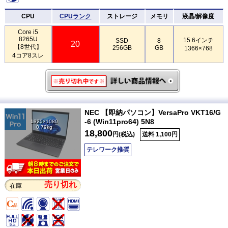
CPU
CPUランク
ストレージ
メモリ
液晶/解像度
Core i5
8265U
15.6インチ
SSD
8
20
【8世代】
256GB
GB
1366×768
4コア8スレ
NEC 【即納パソコン】VersaPro VKT16/G
-6 (Win11pro64) 5N8
1920×1080
0.79kg
18,800
円(税込)
送料 1,100円
テレワーク推奨
売り切れ
在庫