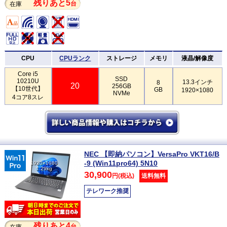
残りあと5
台
在庫
CPU
CPUランク
ストレージ
メモリ
液晶/解像度
Core i5
SSD
10210U
13.3インチ
8
20
256GB
【10世代】
GB
1920×1080
NVMe
4コア8スレ
NEC 【即納パソコン】VersaPro VKT16/B
-9 (Win11pro64) 5N10
1920×1080
1.29kg
30,900
円(税込)
送料無料
テレワーク推奨
残りあと4
台
在庫