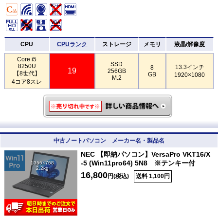
CPU
CPUランク
ストレージ
メモリ
液晶/解像度
Core i5
SSD
8250U
13.3インチ
8
19
256GB
【8世代】
GB
1920×1080
M.2
4コア8スレ
中古ノートパソコン メーカー名・製品名
NEC 【即納パソコン】VersaPro VKT16/X
-5 (Win11pro64) 5N8 ※テンキー付
1366×768
2.2kg
16,800
円(税込)
送料 1,100円