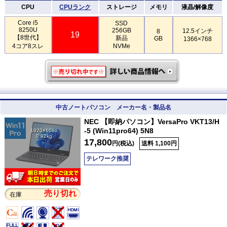
CPU
CPUランク
ストレージ
メモリ
液晶/解像度
Core i5
SSD
8250U
256GB
12.5インチ
8
19
【8世代】
新品
GB
1366×768
4コア8スレ
NVMe
中古ノートパソコン メーカー名・製品名
NEC 【即納パソコン】VersaPro VKT13/H
-5 (Win11pro64) 5N8
1920×1080
0.92kg
17,800
円(税込)
送料 1,100円
テレワーク推奨
売り切れ
在庫