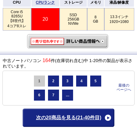
CPU
CPUランク
ストレージ
メモリ
液晶/解像度
Core i5
SSD
8265U
13.3インチ
8
20
256GB
【8世代】
GB
1920×1080
NVMe
4コア8スレ
164
中古ノートパソコン
件(在庫切れ含む)中 1-20件の製品が表示さ
れています。
1
2
3
4
5
最後の
ページへ
6
7
…
次の20商品を見る
(21-40件目)