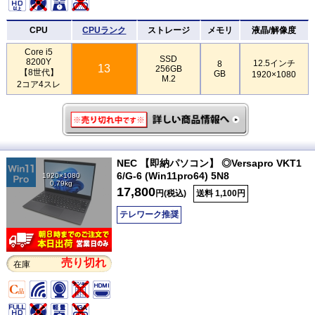
CPU
CPUランク
ストレージ
メモリ
液晶/解像度
Core i5
SSD
8200Y
12.5インチ
8
13
256GB
【8世代】
GB
1920×1080
M.2
2コア4スレ
NEC 【即納パソコン】 ◎Versapro VKT1
6/G-6 (Win11pro64) 5N8
1920×1080
0.79kg
17,800
円(税込)
送料 1,100円
テレワーク推奨
売り切れ
在庫