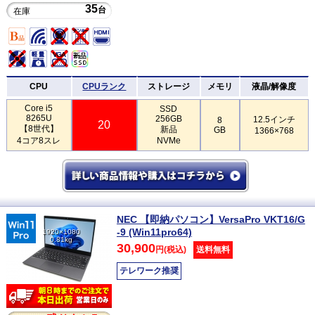
35
台
在庫
CPU
CPUランク
ストレージ
メモリ
液晶/解像度
Core i5
SSD
8265U
256GB
12.5インチ
8
20
【8世代】
新品
GB
1366×768
4コア8スレ
NVMe
NEC 【即納パソコン】VersaPro VKT16/G
-9 (Win11pro64)
1920×1080
0.81kg
30,900
円(税込)
送料無料
テレワーク推奨