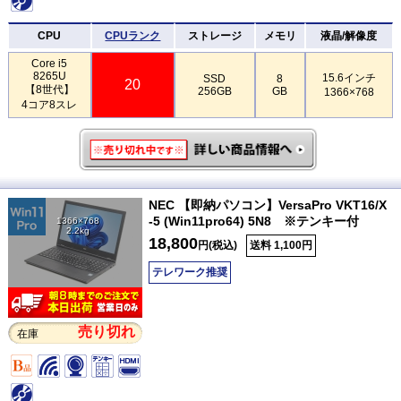
CPU
CPUランク
ストレージ
メモリ
液晶/解像度
Core i5
8265U
15.6インチ
SSD
8
20
【8世代】
256GB
GB
1366×768
4コア8スレ
NEC 【即納パソコン】VersaPro VKT16/X
-5 (Win11pro64) 5N8 ※テンキー付
1366×768
2.2kg
18,800
円(税込)
送料 1,100円
テレワーク推奨
売り切れ
在庫