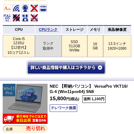
CPU
CPUランク
ストレージ
メモリ
液晶/解像度
Core i5
SSD
1235U
ランク
13.3インチ
16
512GB
【12世代】
GB
取得中
1920×1080
NVMe
10コア12スレ
NEC 【即納パソコン】 VersaPro VKT16/
G-4 (Win11pro64) 5N8
1920×1080
0.77kg
15,800
円(税込)
送料 1,100円
テレワーク推奨
売り切れ
在庫