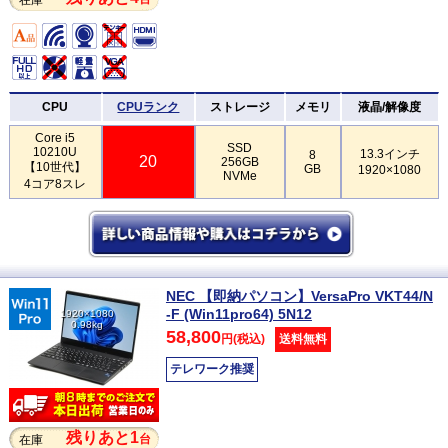
CPU
CPUランク
ストレージ
メモリ
液晶/解像度
Core i5
SSD
10210U
13.3インチ
8
20
256GB
【10世代】
GB
1920×1080
NVMe
4コア8スレ
NEC 【即納パソコン】VersaPro VKT44/N
-F (Win11pro64) 5N12
1920×1080
0.98kg
58,800
円(税込)
送料無料
テレワーク推奨
残りあと1
台
在庫