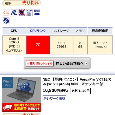
売り切れ
在庫
CPU
CPUランク
ストレージ
メモリ
液晶/解像度
Core i5
8265U
15.6インチ
SSD
8
20
【8世代】
256GB
GB
1366×768
4コア8スレ
NEC 【即納パソコン】VersaPro VKT16/X
-5 (Win11pro64) 5N8 ※テンキー付
1366×768
2.2kg
16,800
円(税込)
送料 1,100円
テレワーク推奨