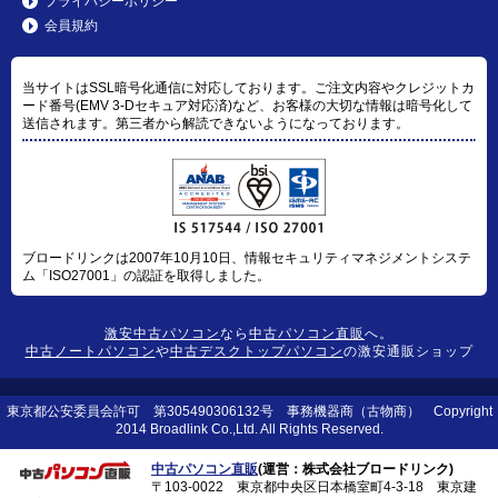
プライバシーポリシー
会員規約
当サイトはSSL暗号化通信に対応しております。ご注文内容やクレジットカ
ード番号(EMV 3-Dセキュア対応済)など、お客様の大切な情報は暗号化して
送信されます。第三者から解読できないようになっております。
ブロードリンクは2007年10月10日、情報セキュリティマネジメントシステ
ム「ISO27001」の認証を取得しました。
激安中古パソコン
なら
中古パソコン直販
へ。
中古ノートパソコン
や
中古デスクトップパソコン
の激安通販ショップ
東京都公安委員会許可 第305490306132号 事務機器商（古物商） Copyright
2014 Broadlink Co.,Ltd. All Rights Reserved.
中古パソコン直販
(運営：株式会社ブロードリンク)
〒103-0022 東京都中央区日本橋室町4-3-18 東京建