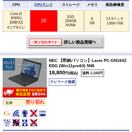
CPU
CPUランク
ストレージ
メモリ
液晶/解像度
Core i5
SSD
8365U
13.3インチ
8
20
256GB
【8世代】
GB
1366×768
NVMe
4コア8スレ
NEC 【即納パソコン】Lavie PC-GN164Z
EDG (Win11pro64) 5N8
1920×1080
0.96kg
18,800
円(税込)
送料 1,100円
テレワーク推奨
売り切れ
在庫