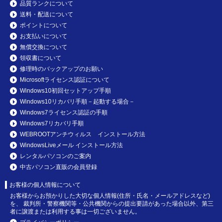
品質ランクについて
送料・配送について
ポイントについて
お支払いについて
無償交換について
領収書について
修理時のバックアップのお願い
Microsoftライセンス認証について
Windows10初回セットアップ手順
Windows10リカバリ手順－起動する場合－
Windows7ライセンス認証の手順
Windows7リカバリ手順
WEBROOTアンチウィルス インストール方法
WindowsLiveメール インストール方法
レンタルパソコンのご案内
中古パソコン直販の会員登録
お客様の個人情報について
お客様からお預かりした大切な個人情報(住所・氏名・メールアドレスなど)
を、 裁判所・警察機関等・公共機関からの提出要請があった場合以外、第三
者に譲渡または利用する事は一切ございません。