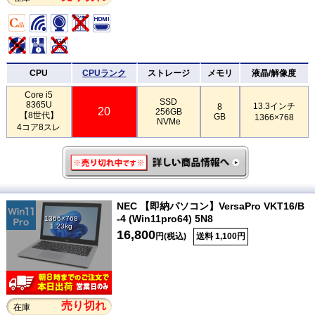
CPU
CPUランク
ストレージ
メモリ
液晶/解像度
Core i5
SSD
8365U
13.3インチ
8
20
256GB
【8世代】
GB
1366×768
NVMe
4コア8スレ
NEC 【即納パソコン】VersaPro VKT16/B
-4 (Win11pro64) 5N8
1366×768
1.23kg
16,800
円(税込)
送料 1,100円
売り切れ
在庫