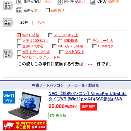
価格が
安い
｜
高い
割引率が
高い
CPUが
高性能
在庫が
多い
在庫あり
20件
｜
40件
Win11搭載
メモリ8GB以上
メモリ16GB以上
SSD搭載
テンキー付き
無線LAN対応
WEBカメラ搭載
HDMI付き
光学ドライブ付き
フルHD以上
Win11アップグレード可
...
この絞りこみ条件に該当する件数は
件です。
中古ノートパソコン メーカー名・製品名
NEC 【即納パソコン】VersaPro UltraLite
タイプVB (Win11pro64)(SSD新品) 5N8
1366×768
1.23kg
25,800
円(税込)
送料無料
8/6 再入荷