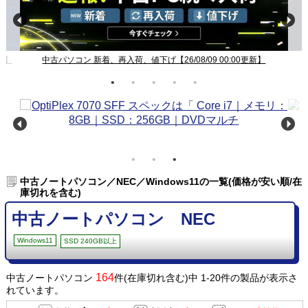
ン 新着、再入荷、値下げ【26/08/09 00:00更新】
Windows11
中古ノートパソコン／NEC／Windows11の一覧(価格が安い順/在
庫切れを含む)
中古ノートパソコン NEC
Windows11
SSD 240GB以上
164
中古ノートパソコン
件(在庫切れ含む)中 1-20件の製品が表示さ
れています。