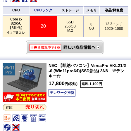
CPU
CPUランク
ストレージ
メモリ
液晶/解像度
Core i5
SSD
8265U
13.3インチ
8
20
256GB
【8世代】
GB
1920×1080
M.2
4コア8スレ
NEC 【即納パソコン】VersaPro VKL21/X
-6 (Win11pro64)(SSD新品) 3N8 ※テン
1366×768
2.2kg
キー付
17,800
円(税込)
送料 1,100円
テレワーク推奨
売り切れ
在庫