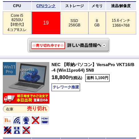
CPU
CPUランク
ストレージ
メモリ
液晶/解像度
Core i5
8250U
15.6インチ
SSD
8
19
【8世代】
256GB
GB
1366×768
4コア8スレ
NEC 【即納パソコン】VersaPro VKT16/B
-4 (Win11pro64) 5N8
1366×768
1.23kg
18,800
円(税込)
送料 1,100円
テレワーク推奨
売り切れ
在庫