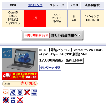
CPU
CPUランク
ストレージ
メモリ
液晶/解像度
Core i5
SSD
8250U
12.5インチ
8
19
256GB
【8世代】
GB
1366×768
NVMe
4コア8スレ
NEC 【即納パソコン】VersaPro VKT16/B
-4 (Win11pro64)(SSD新品) 5N8
1366×768
1.23kg
17,800
円(税込)
送料 1,100円
テレワーク推奨
売り切れ
在庫