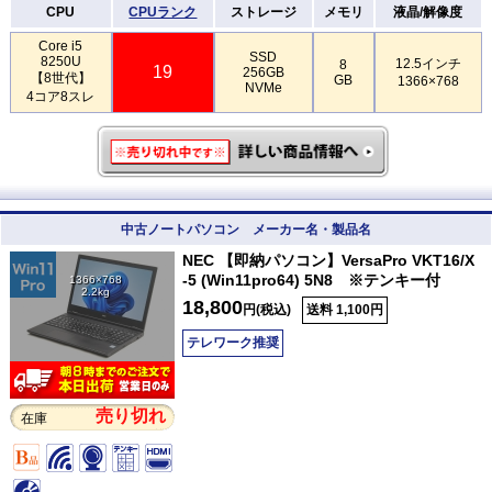
CPU
CPUランク
ストレージ
メモリ
液晶/解像度
Core i5
SSD
8250U
12.5インチ
8
19
256GB
【8世代】
GB
1366×768
NVMe
4コア8スレ
中古ノートパソコン メーカー名・製品名
NEC 【即納パソコン】VersaPro VKT16/X
-5 (Win11pro64) 5N8 ※テンキー付
1366×768
2.2kg
18,800
円(税込)
送料 1,100円
テレワーク推奨
売り切れ
在庫