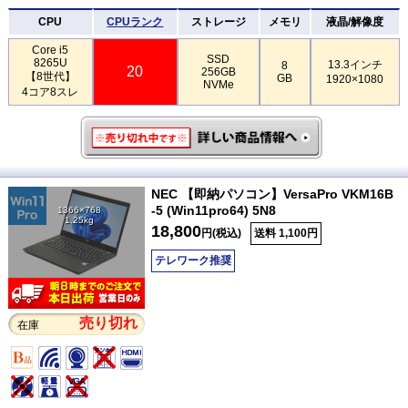
CPU
CPUランク
ストレージ
メモリ
液晶/解像度
Core i5
SSD
8265U
13.3インチ
8
20
256GB
【8世代】
GB
1920×1080
NVMe
4コア8スレ
NEC 【即納パソコン】VersaPro VKM16B
-5 (Win11pro64) 5N8
1366×768
1.25kg
18,800
円(税込)
送料 1,100円
テレワーク推奨
売り切れ
在庫