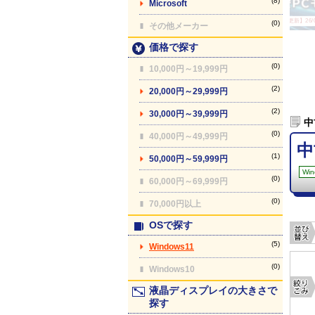
(8)
Microsoft
【最終更新】26/08
(0)
その他メーカー
価格で探す
(0)
10,000円～19,999円
(2)
20,000円～29,999円
(2)
30,000円～39,999円
中
(0)
40,000円～49,999円
中
(1)
50,000円～59,999円
Win
(0)
60,000円～69,999円
(0)
70,000円以上
OSで探す
(5)
Windows11
(0)
Windows10
液晶ディスプレイの大きさで
探す