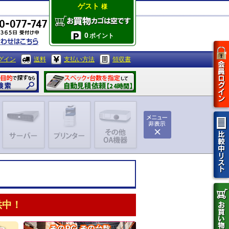
ゲスト
様
0
ポイント
グイン
送料
支払い方法
領収書
供中！