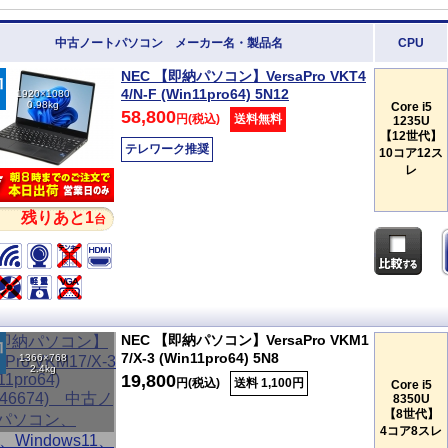
中古ノートパソコン メーカー名・製品名
CPU
NEC 【即納パソコン】VersaPro VKT4
4/N-F (Win11pro64) 5N12
1920×1080
0.98kg
Core i5
58,800
円(税込)
送料無料
1235U
【12世代】
テレワーク推奨
10コア12ス
レ
残りあと1
台
NEC 【即納パソコン】VersaPro VKM1
7/X-3 (Win11pro64) 5N8
1366×768
2.4kg
19,800
円(税込)
送料 1,100円
Core i5
8350U
【8世代】
4コア8スレ