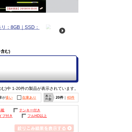
【最終更新】26/08/09 00:00
含む)
む)中 1-20件の製品が表示されています。
庫が
多い
在庫あり
20件
｜
40件
搭載
テンキー付き
イブ付き
フルHD以上