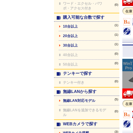
ワード・エクセル・パワ
(0)
ポ・アクセス付き
在庫
購入可能な台数で探す
(1)
10台以上
(1)
20台以上
(1)
30台以上
(0)
40台以上
(0)
50台以上
テンキーで探す
(0)
テンキー付き
無線LANから探す
(5)
無線LAN対応モデル
在庫
無線LANを追加できるモデ
(0)
ル
WEBカメラで探す
(3)
WEBカメラ搭載