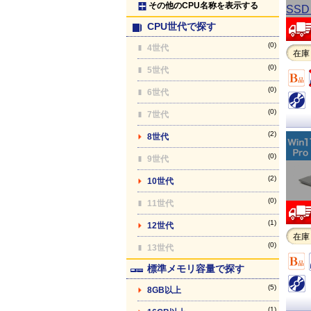
その他のCPU名称を表示する
CPU世代で探す
(0)
4世代
在庫
(0)
5世代
(0)
6世代
(0)
7世代
(2)
8世代
(0)
9世代
(2)
10世代
(0)
11世代
(1)
12世代
在庫
(0)
13世代
標準メモリ容量で探す
(5)
8GB以上
(1)