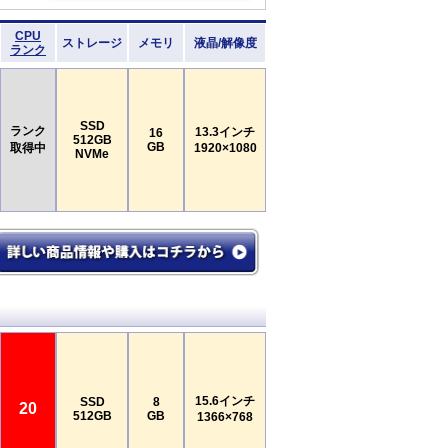
CPU
ストレージ
メモリ
液晶/解像度
ランク
SSD
ランク
13.3インチ
16
512GB
GB
取得中
1920×1080
NVMe
15.6インチ
SSD
8
20
512GB
GB
1366×768