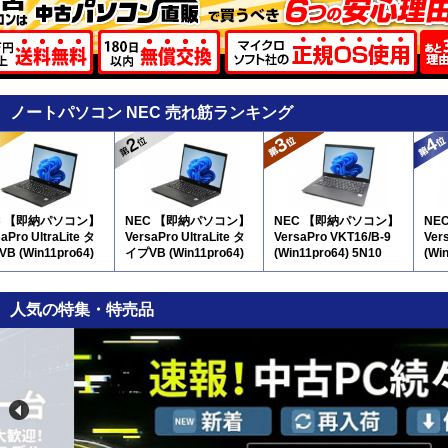
ノートパソコン NEC 売れ筋ランキング
C 【即納パソコン】
NEC 【即納パソコン】
NEC 【即納パソコン】
NE
aPro UltraLite タ
VersaPro UltraLite タ
VersaPro VKT16/B-9
Ver
B (Win11pro64)
イプVB (Win11pro64)
(Win11pro64) 5N10
(Wi
(SSD新品) 5N8
人気の特集・特売品