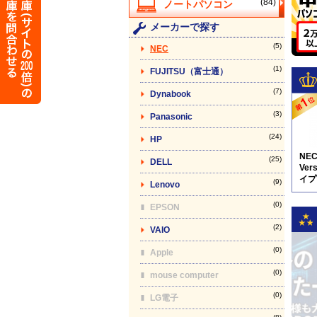
(84)
メーカーで探す
(5)
NEC
(1)
FUJITSU（富士通）
(7)
Dynabook
(3)
Panasonic
(24)
HP
NE
(25)
DELL
Vers
イプV
(9)
Lenovo
5N8
(0)
EPSON
(2)
VAIO
(0)
Apple
(0)
mouse computer
(0)
LG電子