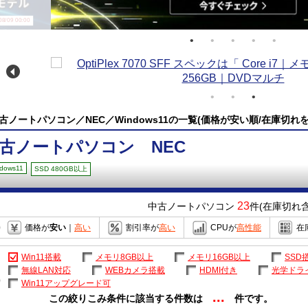
/09 00:00
古ノートパソコン／NEC／Windows11の一覧(価格が安い順/在庫切れを
古ノートパソコン NEC
dows11
SSD 480GB以上
23
中古ノートパソコン
件(在庫切れ含
価格が
安い
｜
高い
割引率が
高い
CPUが
高性能
在
Win11搭載
メモリ8GB以上
メモリ16GB以上
SSD
無線LAN対応
WEBカメラ搭載
HDMI付き
光学ドラ
Win11アップグレード可
...
この絞りこみ条件に該当する件数は
件です。