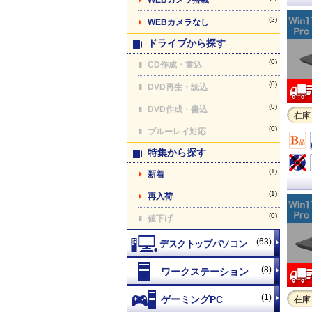
(2)
WEBカメラなし
ドライブから探す
(0)
CD作成・書込
(0)
DVD再生・読込
(0)
DVD作成・書込
在庫
(0)
ブルーレイ対応
特集から探す
(1)
新着
(1)
再入荷
(0)
値下げ
(63)
(8)
(1)
在庫