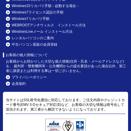
Windows10リカバリ手順－起動する場合－
Windows7ライセンス認証の手順
Windows7リカバリ手順
WEBROOTアンチウィルス インストール方法
WindowsLiveメール インストール方法
レンタルパソコンのご案内
中古パソコン直販の会員登録
お客様の個人情報について
お客様からお預かりした大切な個人情報(住所・氏名・メールアドレスなど)
を、 裁判所・警察機関等・公共機関からの提出要請があった場合以外、第三
者に譲渡または利用する事は一切ございません。
プライバシーポリシー
会員規約
当サイトはSSL暗号化通信に対応しております。ご注文内容やクレジットカ
ード番号(EMV 3-Dセキュア対応済)など、お客様の大切な情報は暗号化して
送信されます。第三者から解読できないようになっております。