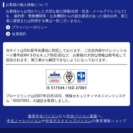
お客様の個人情報について
お客様からお預かりした大切な個人情報(住所・氏名・メールアドレスなど)
を、 裁判所・警察機関等・公共機関からの提出要請があった場合以外、第三
者に譲渡または利用する事は一切ございません。
プライバシーポリシー
会員規約
当サイトはSSL暗号化通信に対応しております。ご注文内容やクレジットカ
ード番号(EMV 3-Dセキュア対応済)など、お客様の大切な情報は暗号化して
送信されます。第三者から解読できないようになっております。
ブロードリンクは2007年10月10日、情報セキュリティマネジメントシステ
ム「ISO27001」の認証を取得しました。
激安中古パソコン
なら
中古パソコン直販
へ。
中古ノートパソコン
や
中古デスクトップパソコン
の激安通販ショップ