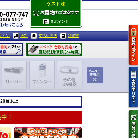
ゲスト
様
0
ポイント
グイン
送料
支払い方法
領収書
20台以上
供中！