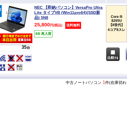
NEC 【即納パソコン】VersaPro Ultra
Lite タイプVB (Win11pro64)(SSD新
1366×768
1.23kg
Core i5
品) 5N8
8265U
25,800
【8世代】
円(税込)
送料無料
4コア8スレ
8/6 再入荷
35
台
1
中古ノートパソコン
件(在庫切れ