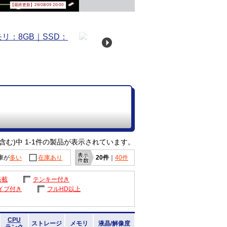
【最終更新】26/08/09 20:00
含む)中 1-1件の製品が表示されています。
庫が
多い
在庫あり
20件
｜
40件
搭載
テンキー付き
イブ付き
フルHD以上
CPU
ストレージ
メモリ
液晶/解像度