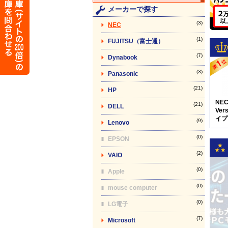
メーカーで探す
(3)
NEC
(1)
FUJITSU（富士通）
(7)
Dynabook
(3)
Panasonic
(21)
HP
NE
(21)
DELL
Vers
イプV
(9)
Lenovo
(SS
(0)
EPSON
(2)
VAIO
(0)
Apple
(0)
mouse computer
(0)
LG電子
(7)
Microsoft