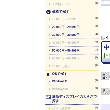
【最終更新】26/08
(0)
その他メーカー
価格で探す
(0)
10,000円～19,999円
(2)
20,000円～29,999円
(2)
30,000円～39,999円
中
(0)
40,000円～49,999円
中
(1)
50,000円～59,999円
20
(0)
60,000円～69,999円
(0)
70,000円以上
OSで探す
(5)
Windows11
(0)
Windows10
液晶ディスプレイの大きさで
探す
(0)
10インチ以下