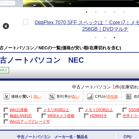
/09 20:00
古ノートパソコン／NECの一覧(価格が安い順/在庫切れを含む)
古ノートパソコン NEC
台以上
1
中古ノートパソコン
件(在庫切れ
価格が
安い
｜
高い
割引率が
高い
CPUが
高性能
在
Win11搭載
メモリ8GB以上
メモリ16GB以上
SSD
無線LAN対応
WEBカメラ搭載
HDMI付き
光学ドラ
Win11アップグレード可
中古ノートパソコン メーカー名・製品名
CPU