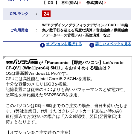
【
CD
】
再生(読込)
×
作成(書込)
×
24
CPUランク
：
WEBデザイン／グラフィックデザイン／CAD・3D編
ご利用用途
：
集／数千行を超える高度な演算／音楽編集／動画編集
／データベース管理／AI・高速演算 など
オプションを選択する
詳しいスペックを見る
が「Panasonic 【即納パソコン】Let's note
CF-QV1 (Win11pro64) 5N11」をおすすめする理由は？
OSは最新版Windows11 Proです。
CPUには高性能なIntel Core i5 2.6GHzを搭載。
十分な容量のメモリ16GBを搭載。
記憶装置には従来のHDDよりも高いパフォーマンスと省電力性、
堅牢性を兼ね備えたSSD256GBを採用。
このパソコンは0時～8時までのご注文の場合、当日出荷いたしま
す。(弊社営業日、代引またはクレジットカード支払い時のみ)
銀行振込でお支払いの場合は「入金確認後、翌日(翌営業日)出
荷」となります。
【オプションをご注文時のご注意】