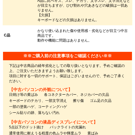
A品に比べキズ、スレ、テカリ、文字スレ、文字消えなど
が目立ちますが、ひび割れや穴あきなどの破損は一切あ
りません。
【欠損】
キーボードなどの欠損はありません。
かなり使い込まれた傷や使用感・劣化などが目立つ中古
C品
商品です。
動作や機能に問題はありません。
※※ご購入前の注意事項をご確認ください※※
下記は中古商品の経年劣化としての取り扱いとなります。予めご確認の
上、ご注文いただきますようお願い致します。
項目に対する一切のサポート、保証はございませんので、予めご了承く
ださい。
【中古パソコンの外観について】
日焼け等の黄ばみ
各コネクターカバー、ネジカバーの欠品
キーボードのテカリ、一部文字消え
擦り傷
ゴム足の欠品
一部の塗装ハゲ、コーティングハゲ
シール貼りの跡、落ちない汚れ
【中古パソコンの液晶ディスプレイについて】
5点以下のドット抜け
バックライトの光漏れ
通常使用に耐えうる程度の色ムラや輝度ムラ
黄ばみ