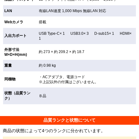
LAN
有線LAN速度 1,000 Mbps 無線LAN
対応
Webカメラ
搭載
USB Type-C× 1 USB3.0× 3 D-sub15× 1 HDMI×
入出力ポート
1
外形寸法
約 273 × 約 209.2 × 約 18.7
W×D×H(mm)
重量
約 0.98 kg
・ACアダプタ、電源コード
同梱物
※上記以外の付属はございません。
状態（品質ラン
Ｂ品
ク）
品質ランクと状態について
商品の状態によって4つのランクに分かれています。