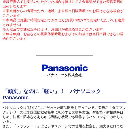
※銀行振込でお支払いいただいた場合は弊社にて入金確認ができた翌営業日の
出荷となります
※東京都からの出荷のため、地域により翌々日以降着でのお届けとなる場合が
ございます
※本商品はお届け時間指定ができません(お買い物カゴで指定いただいても適用
されません)
※天候及び交通状況等により、お届けが遅れる場合がございます
※年末年始・お盆などの長期休業時期およびその前後では当日出荷できない場
合がございます
「頑丈」なのに「軽い」！ パナソニック
Panasonic
パナソニックは“頑丈さ”にこだわった商品開発を行っている。業務用「タフブッ
ク」シリーズは米国国防総省基準に相応する試験を実施。耐衝撃・耐振動をは
じめ、防塵・防水などあらゆる過酷な状況でも動作するパソコンを生み出して
いる。
また、「レッツノート」はビジネスシーンでの使用を想定し、頑丈さだけでな