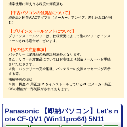
通常使用に耐えうる程度の輝度落ち
【中古パソコンの付属品について】
純正品と同等のACアダプタ（メーカー、アンペア、差し込み口が同
じ）
【プリインストールソフトについて】
プリインストールソフトは、仕様変更によって別のソフトがインス
トールされる場合がございます。
【その他の注意事項】
バッテリーは消耗品の為保証対象外となります。
また、リコール対象品についてはお客様より製造メーカーへお手続
きいただきます。
※例：バッテリーの完全消耗、バッテリーの交換メッセージが表示
する等。
機種特有の症状
※例：再生PC用正規OSをインストールしているPCはメーカー純正
OSの機能が一部制限がされております。
Panasonic 【即納パソコン】Let's n
ote CF-QV1 (Win11pro64) 5N11