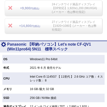
24インチワイド液晶ディスプレイ
+9,900
【DP対応】1,920x1,200 (WUXGA)
円(税込)
(メーカー・色は弊社指定)
27インチワイド液晶ディスプレイ
+14,800
【1920×1080】(メーカー・色は弊
円(税込)
社指定)
Panasonic 【即納パソコン】Let's note CF-QV1
(Win11pro64) 5N11 標準スペック
OS
Windows11 Pro 64bit
年式
2021 年 6 月 発売モデル
Intel Core i5 1145G7 【
11世代 】 2.6 GHz コア数： 4 ス
CPU
レッド数： 8
メモリ
16 GB /最大 32 GB
SSD
256 GB /
NVMe 接続
液晶ディスプレイ
12 インチ
ワイド画面 /
TFT （ 2,880 × 1,920 ）