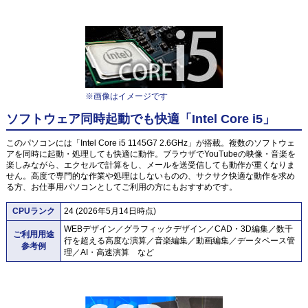
※画像はイメージです
ソフトウェア同時起動でも快適「Intel Core i5」
このパソコンには「Intel Core i5 1145G7 2.6GHz」が搭載。複数のソフトウェ
アを同時に起動・処理しても快適に動作。ブラウザでYouTubeの映像・音楽を
楽しみながら、エクセルで計算をし、メールを送受信しても動作が重くなりま
せん。高度で専門的な作業や処理はしないものの、サクサク快適な動作を求め
る方、お仕事用パソコンとしてご利用の方にもおすすめです。
CPUランク
24 (2026年5月14日時点)
WEBデザイン／グラフィックデザイン／CAD・3D編集／数千
ご利用用途
行を超える高度な演算／音楽編集／動画編集／データベース管
参考例
理／AI・高速演算 など