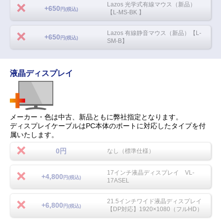
Lazos 光学式有線マウス（新品）
+650
円(税込)
【L-MS-BK 】
Lazos 有線静音マウス（新品）【L-
+650
円(税込)
SM-B】
液晶ディスプレイ
メーカー・色は中古、新品ともに弊社指定となります。
ディスプレイケーブルはPC本体のポートに対応したタイプを付
属いたします。
0円
なし（標準仕様）
17インチ液晶ディスプレイ VL-
+4,800
円(税込)
17ASEL
21.5インチワイド液晶ディスプレイ
+6,800
円(税込)
【DP対応】1920×1080（フルHD）