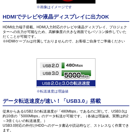
※画像はイメージです
HDMIでテレビや液晶ディスプレイに出力OK
HDMI出力端子搭載。HDMI入力対応のテレビや液晶ディスプレイ、プロジェク
ターへの出力が可能なため、高解像度の大きな画面でもパソコン操作していた
だくことが可能です。
※HDMIケーブルは付属しておりませんので、お客様ご自身でご準備ください
※転送速度は理論値
データ転送速度が速い！「USB3.0」搭載
従来からあるUSB2.0の転送速度が「480Mbps」であるのに対して、USB3.0は
約10倍の「5000Mbps」のデータ転送が可能です。（各値は理論値。実際は約2
～3倍くらいの転送速度。）
USB3.0対応の外付けHDDへのデータ書込や読込時など、ストレスなく作業でき
ます。