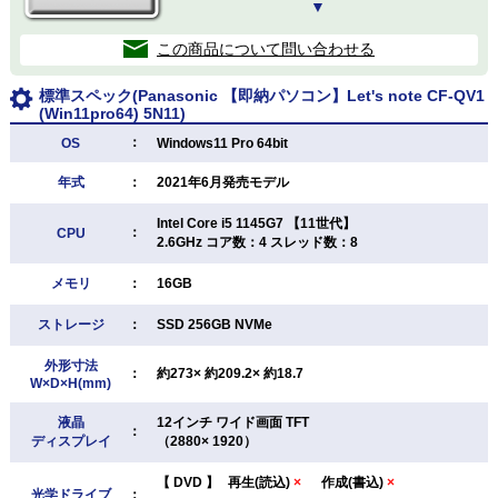
▼
この商品について問い合わせる
標準スペック(Panasonic 【即納パソコン】Let's note CF-QV1
(Win11pro64) 5N11)
：
OS
Windows11 Pro 64bit
年式
：
2021年6月発売モデル
Intel Core i5 1145G7 【11世代】
：
CPU
2.6GHz コア数：4 スレッド数：8
メモリ
：
16GB
ストレージ
：
SSD 256GB NVMe
外形寸法
：
約273× 約209.2× 約18.7
W×D×H(mm)
液晶
12インチ ワイド画面 TFT
：
ディスプレイ
（2880× 1920）
【
DVD
】
再生(読込)
×
作成(書込)
×
光学ドライブ
：