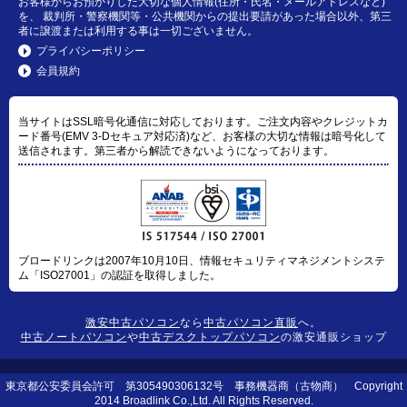
お客様からお預かりした大切な個人情報(住所・氏名・メールアドレスなど)
を、 裁判所・警察機関等・公共機関からの提出要請があった場合以外、第三
者に譲渡または利用する事は一切ございません。
プライバシーポリシー
会員規約
当サイトはSSL暗号化通信に対応しております。ご注文内容やクレジットカ
ード番号(EMV 3-Dセキュア対応済)など、お客様の大切な情報は暗号化して
送信されます。第三者から解読できないようになっております。
ブロードリンクは2007年10月10日、情報セキュリティマネジメントシステ
ム「ISO27001」の認証を取得しました。
激安中古パソコン
なら
中古パソコン直販
へ。
中古ノートパソコン
や
中古デスクトップパソコン
の激安通販ショップ
東京都公安委員会許可 第305490306132号 事務機器商（古物商） Copyright
2014 Broadlink Co.,Ltd. All Rights Reserved.