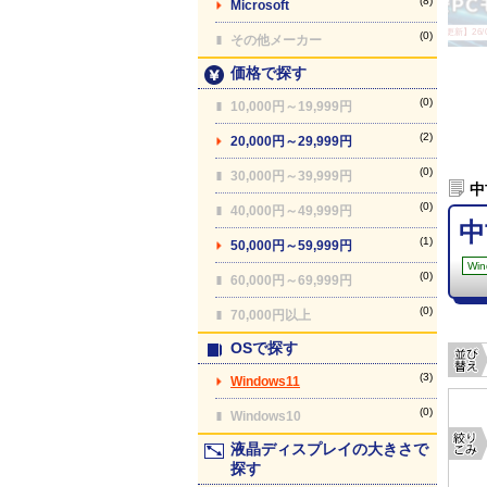
(8)
Microsoft
【最終更新】26/08
(0)
その他メーカー
価格で探す
(0)
10,000円～19,999円
(2)
20,000円～29,999円
(0)
30,000円～39,999円
中
(0)
40,000円～49,999円
中
(1)
50,000円～59,999円
Win
(0)
60,000円～69,999円
(0)
70,000円以上
OSで探す
(3)
Windows11
(0)
Windows10
液晶ディスプレイの大きさで
探す