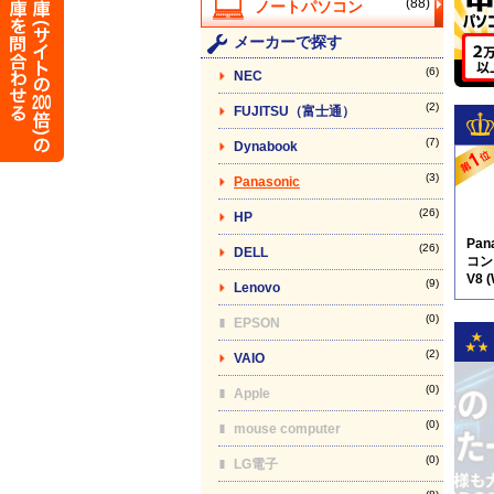
(88)
メーカーで探す
(6)
NEC
(2)
FUJITSU（富士通）
(7)
Dynabook
(3)
Panasonic
(26)
HP
Pan
(26)
DELL
コン】
V8 
(9)
Lenovo
(0)
EPSON
(2)
VAIO
(0)
Apple
(0)
mouse computer
(0)
LG電子