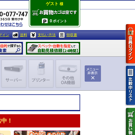
ゲスト
様
0
ポイント
グイン
送料
支払い方法
領収書
供中！