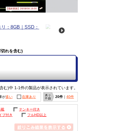
【最終更新】26/08/08 16:00
庫切れを含む)
含む)中 1-1件の製品が表示されています。
庫が
多い
在庫あり
20件
｜
40件
搭載
テンキー付き
イブ付き
フルHD以上