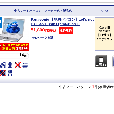
中古ノートパソコン メーカー名・製品名
CPU
Panasonic 【即納パソコン】Let's not
e CF-SV1 (Win11pro64) 5N11
1920×1200
1.12kg
Core i5
51,800
円(税込)
送料無料
1145G7
【11世代】
テレワーク推奨
4コア8スレ
14
台
1
中古ノートパソコン
件(在庫切れ