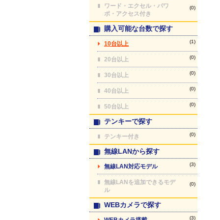
ワード・エクセル・パワ
(0)
ポ・アクセス付き
購入可能な台数で探す
(1)
10台以上
(0)
20台以上
(0)
30台以上
(0)
40台以上
(0)
50台以上
テンキーで探す
(0)
テンキー付き
無線LANから探す
(3)
無線LAN対応モデル
無線LANを追加できるモデ
(0)
ル
WEBカメラで探す
(3)
WEBカメラ搭載