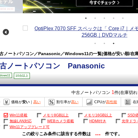
/08 16:00
古ノートパソコン／Panasonic／Windows11の一覧(価格が安い順/在
古ノートパソコン Panasonic
dows11
10台以上
1
中古ノートパソコン
件(在庫切れ
価格が
安い
｜
高い
割引率が
高い
CPUが
高性能
在
Win11搭載
メモリ8GB以上
メモリ16GB以上
SSD
無線LAN対応
WEBカメラ搭載
HDMI付き
光学ドラ
Win11アップグレード可
...
この絞りこみ条件に該当する件数は
件です。