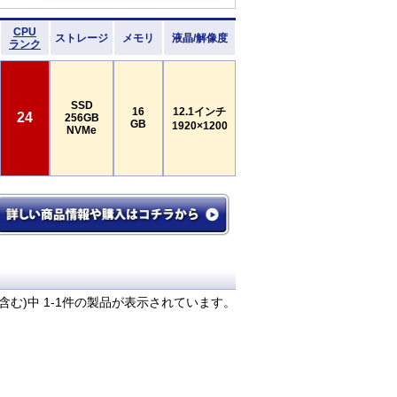
CPU
ストレージ
メモリ
液晶/解像度
ランク
SSD
16
12.1インチ
24
256GB
GB
1920×1200
NVMe
含む)中 1-1件の製品が表示されています。