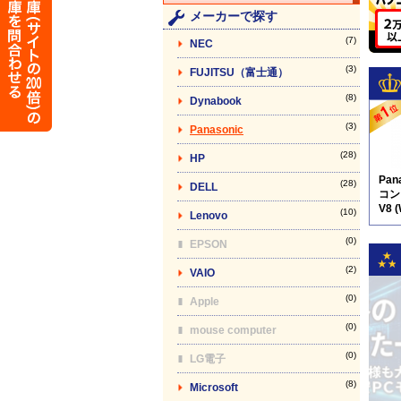
メーカーで探す
(7)
NEC
(3)
FUJITSU（富士通）
(8)
Dynabook
(3)
Panasonic
(28)
HP
Pan
(28)
DELL
コン】
V8 
(10)
Lenovo
(0)
EPSON
(2)
VAIO
(0)
Apple
(0)
mouse computer
(0)
LG電子
(8)
Microsoft