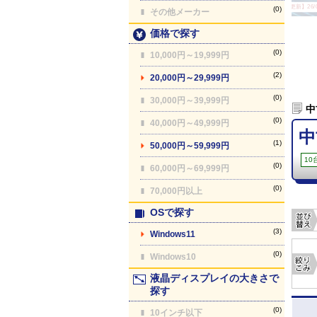
【最終更新】26/08
(0)
その他メーカー
価格で探す
(0)
10,000円～19,999円
(2)
20,000円～29,999円
(0)
30,000円～39,999円
中
(0)
40,000円～49,999円
中
(1)
50,000円～59,999円
10
(0)
60,000円～69,999円
(0)
70,000円以上
OSで探す
(3)
Windows11
(0)
Windows10
液晶ディスプレイの大きさで
探す
(0)
10インチ以下