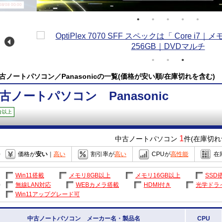
/08 00:00
古ノートパソコン／Panasonicの一覧(価格が安い順/在庫切れを含む)
古ノートパソコン Panasonic
台以上
1
中古ノートパソコン
件(在庫切れ
価格が
安い
｜
高い
割引率が
高い
CPUが
高性能
在
Win11搭載
メモリ8GB以上
メモリ16GB以上
SSD
無線LAN対応
WEBカメラ搭載
HDMI付き
光学ドラ
Win11アップグレード可
中古ノートパソコン メーカー名・製品名
CPU