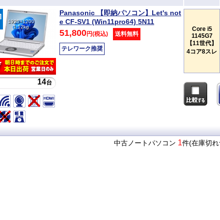
Panasonic 【即納パソコン】Let's not
e CF-SV1 (Win11pro64) 5N11
1920×1200
1.12kg
Core i5
51,800
円(税込)
送料無料
1145G7
【11世代】
テレワーク推奨
4コア8スレ
14
台
1
中古ノートパソコン
件(在庫切れ