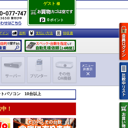
ゲスト
様
0
ポイント
グイン
送料
支払い方法
領収書
ノートパソコン 10台以上
供中！