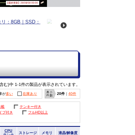
【最終更新】26/08/08 00:00
含む)中 1-1件の製品が表示されています。
庫が
多い
在庫あり
20件
｜
40件
搭載
テンキー付き
イブ付き
フルHD以上
CPU
ストレージ
メモリ
液晶/解像度