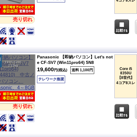
4コア8スレ
売り切れ
Panasonic 【即納パソコン】Let's not
e CF-SV7 (Win11pro64) 5N8
1920×1200
1.13kg
19,600
Core i5
円(税込)
送料 1,100円
8350U
【8世代】
テレワーク推奨
4コア8スレ
売り切れ