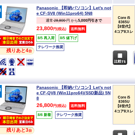
Panasonic 【即納パソコン】Let's not
e CF-SV8 (Win11pro64) 5N8
1920×1200
1.16kg
Core i5
通常
28,800
円 から
5,000円引きで
8365U
【8世代】
23,800
円(税込)
送料無料
4コア8スレ
8/5 再入荷
8/5 値下げ
テレワーク推奨
残りあと4
台
Panasonic 【即納パソコン】Let's not
e CF-QV8 (Win11pro64)(SSD新品) 5N
2880×1920
0.98kg
Core i5
8
8365U
26,800
円(税込)
送料無料
【8世代】
4コア8スレ
8/6 新着
テレワーク推奨
残りあと3
台