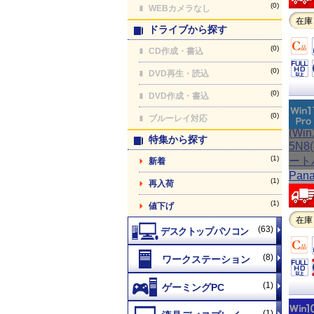
(0)
WEBカメラなし
在庫
ドライブから探す
(0)
CD作成・書込
(0)
DVD再生・読込
(0)
DVD作成・書込
(0)
ブルーレイ対応
特集から探す
(1)
新着
(1)
再入荷
(1)
値下げ
在庫
(63)
(8)
(1)
(1)