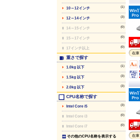
(1)
10～12インチ
(3)
12～14インチ
(0)
14～15インチ
(0)
15～17インチ
(0)
17インチ以上
在庫
重さで探す
(1)
1.0kg 以下
(3)
1.5kg 以下
(3)
2.0kg 以下
CPU名称で探す
(3)
Intel Core i5
(0)
Intel Core i3
(0)
Intel Core i7
在庫
その他のCPU名称を表示する