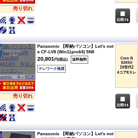
売り切れ
Panasonic 【即納パソコン】Let's not
e CF-LV8 (Win11pro64) 5N8
1920×1080
1.2kg
20,801
Core i5
円(税込)
送料無料
8265U
【8世代】
テレワーク推奨
4コア8スレ
売り切れ
Panasonic 【即納パソコン】Let's not