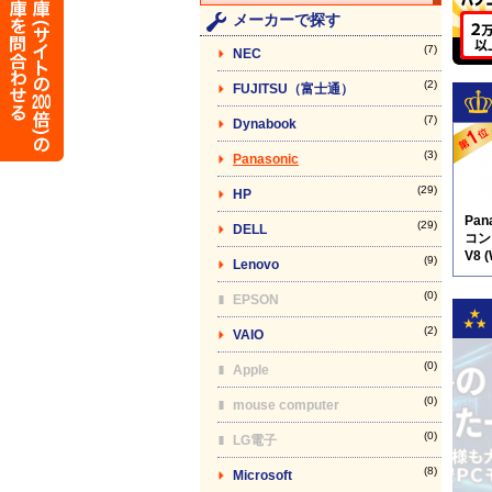
メーカーで探す
(7)
NEC
(2)
FUJITSU（富士通）
(7)
Dynabook
(3)
Panasonic
(29)
HP
Pan
(29)
DELL
コン】
V8 
(9)
Lenovo
(0)
EPSON
(2)
VAIO
(0)
Apple
(0)
mouse computer
(0)
LG電子
(8)
Microsoft