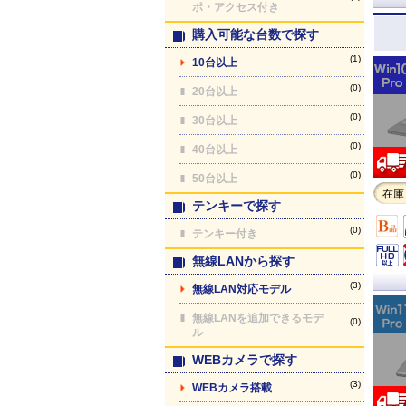
ポ・アクセス付き
購入可能な台数で探す
(1)
10台以上
(0)
20台以上
(0)
30台以上
(0)
40台以上
(0)
50台以上
在庫
テンキーで探す
(0)
テンキー付き
無線LANから探す
(3)
無線LAN対応モデル
無線LANを追加できるモデ
(0)
ル
WEBカメラで探す
(3)
WEBカメラ搭載