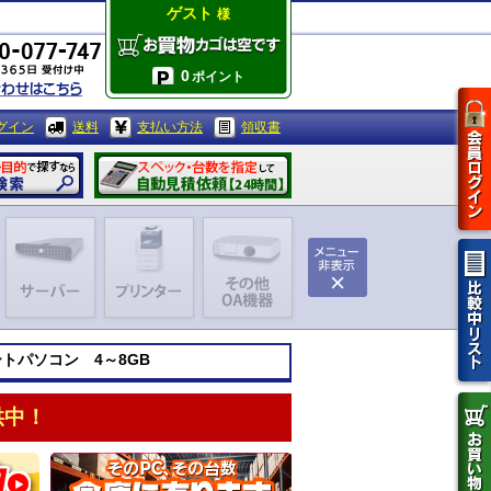
ゲスト
様
0
ポイント
グイン
送料
支払い方法
領収書
ノートパソコン 4～8GB
供中！