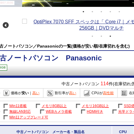
/07 20:00
古ノートパソコン／Panasonicの一覧(価格が安い順/在庫切れを含む)
古ノートパソコン Panasonic
8GB
114
中古ノートパソコン
件(在庫切れ含
価格が
安い
｜
高い
割引率が
高い
CPUが
高性能
在
Win11搭載
メモリ8GB以上
メモリ16GB以上
SSD
無線LAN対応
WEBカメラ搭載
HDMI付き
光学ドラ
Win11アップグレード可
中古ノートパソコン メーカー名・製品名
CPU