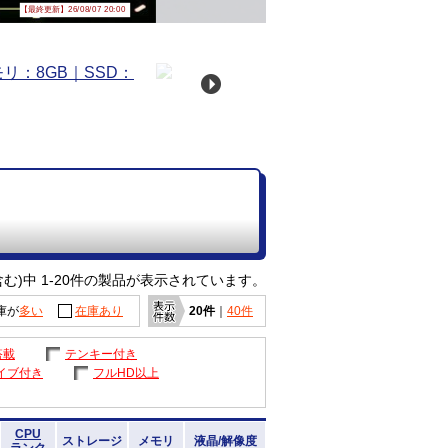
【最終更新】26/08/07 20:00
む)中 1-20件の製品が表示されています。
庫が
多い
在庫あり
20件
｜
40件
搭載
テンキー付き
イブ付き
フルHD以上
CPU
ストレージ
メモリ
液晶/解像度