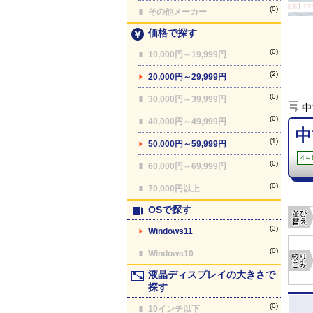
【最終更新】26/08
(0)
その他メーカー
価格で探す
(0)
10,000円～19,999円
(2)
20,000円～29,999円
(0)
30,000円～39,999円
中
(0)
40,000円～49,999円
中
(1)
50,000円～59,999円
4～
(0)
60,000円～69,999円
(0)
70,000円以上
OSで探す
(3)
Windows11
(0)
Windows10
液晶ディスプレイの大きさで
探す
(0)
10インチ以下