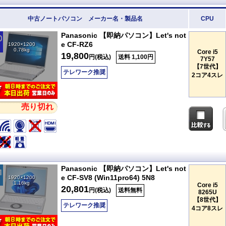
中古ノートパソコン メーカー名・製品名
CPU
Panasonic 【即納パソコン】Let's not
e CF-RZ6
1920×1200
0.78kg
Core i5
19,800
円(税込)
送料 1,100円
7Y57
【7世代】
テレワーク推奨
2コア4スレ
売り切れ
Panasonic 【即納パソコン】Let's not
e CF-SV8 (Win11pro64) 5N8
1920×1200
1.16kg
Core i5
20,801
円(税込)
送料無料
8265U
【8世代】
テレワーク推奨
4コア8スレ