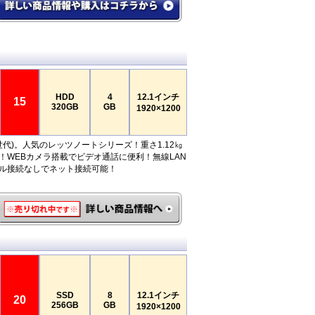
HDD
4
12.1インチ
15
320GB
GB
1920×1200
 (第6世代)。人気のレッツノートシリーズ！重さ1.12㎏
！WEBカメラ搭載でビデオ通話に便利！無線LAN
ル接続なしでネット接続可能！
SSD
8
12.1インチ
20
256GB
GB
1920×1200