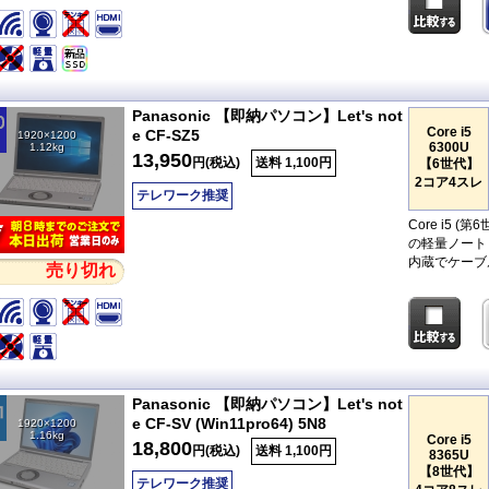
Panasonic 【即納パソコン】Let's not
Core i5
e CF-SZ5
1920×1200
6300U
1.12kg
13,950
円(税込)
送料 1,100円
【6世代】
2コア4スレ
テレワーク推奨
Core i5
の軽量ノート
内蔵でケーブ
売り切れ
Panasonic 【即納パソコン】Let's not
e CF-SV (Win11pro64) 5N8
1920×1200
1.16kg
Core i5
18,800
円(税込)
送料 1,100円
8365U
【8世代】
テレワーク推奨