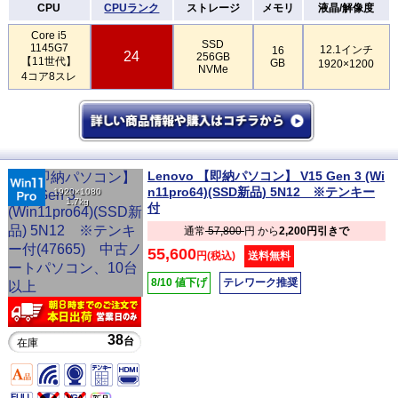
CPU
CPUランク
ストレージ
メモリ
液晶/解像度
Core i5
SSD
1145G7
12.1インチ
16
24
256GB
【11世代】
GB
1920×1200
NVMe
4コア8スレ
Lenovo 【即納パソコン】 V15 Gen 3 (Wi
n11pro64)(SSD新品) 5N12 ※テンキー
1920×1080
1.7kg
付
通常
57,800
円 から
2,200円引きで
55,600
円(税込)
送料無料
8/10 値下げ
テレワーク推奨
38
台
在庫