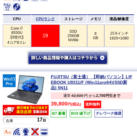
CPU
CPUランク
ストレージ
メモリ
液晶/解像度
Core i7
SSD
8550U
15.6インチ
8
19
256GB
【8世代】
GB
1920×1080
NVMe
4コア8スレ
FUJITSU（富士通） 【即納パソコン】LIF
EBOOK U9311/F (Win11pro64)(SSD新
1920×1080
0.74kg
品) 5N11
通常
42,500
円 から
2,700円引きで
39,800
円(税込)
送料無料
8/7 新着
8/10 値下げ
テレワーク推奨
17
台
在庫