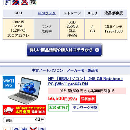
CPU
CPUランク
ストレージ
メモリ
液晶/解像度
Core i5
SSD
1235U
ランク
256GB
15.6インチ
8
【12世代】
新品
GB
取得中
1920×1080
10コア12スレ
NVMe
中古ノートパソコン メーカー名・製品名
HP 【即納パソコン】 245 G9 Notebook
PC (Win11pro64) RN
1920×1080
1.47kg
通常
59,800
円 から
3,300円引きで
56,500
円(税込)
送料無料
8/10 値下げ
テレワーク推奨
43
台
在庫