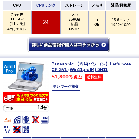
CPU
CPUランク
ストレージ
メモリ
液晶/解像度
Core i5
SSD
1135G7
256GB
15.6インチ
8
24
【11世代】
新品
GB
1920×1080
4コア8スレ
NVMe
Panasonic 【即納パソコン】Let's note
CF-SV1 (Win11pro64) 5N11
1920×1200
1.12kg
51,800
円(税込)
送料無料
テレワーク推奨
14
台
在庫