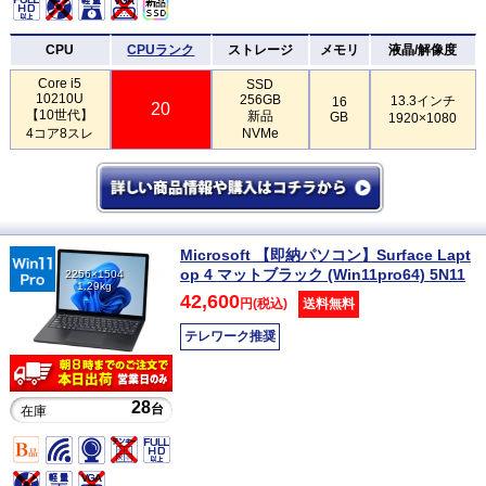
CPU
CPUランク
ストレージ
メモリ
液晶/解像度
Core i5
SSD
10210U
256GB
13.3インチ
16
20
【10世代】
新品
GB
1920×1080
4コア8スレ
NVMe
Microsoft 【即納パソコン】Surface Lapt
op 4 マットブラック (Win11pro64) 5N11
2256×1504
1.29kg
42,600
円(税込)
送料無料
テレワーク推奨
28
台
在庫