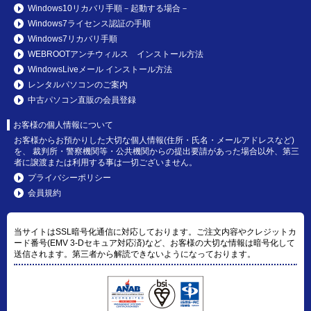
Windows10リカバリ手順－起動する場合－
Windows7ライセンス認証の手順
Windows7リカバリ手順
WEBROOTアンチウィルス インストール方法
WindowsLiveメール インストール方法
レンタルパソコンのご案内
中古パソコン直販の会員登録
お客様の個人情報について
お客様からお預かりした大切な個人情報(住所・氏名・メールアドレスなど)
を、 裁判所・警察機関等・公共機関からの提出要請があった場合以外、第三
者に譲渡または利用する事は一切ございません。
プライバシーポリシー
会員規約
当サイトはSSL暗号化通信に対応しております。ご注文内容やクレジットカ
ード番号(EMV 3-Dセキュア対応済)など、お客様の大切な情報は暗号化して
送信されます。第三者から解読できないようになっております。