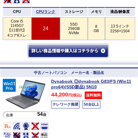
CPU
CPUランク
ストレージ
メモリ
液晶/解像度
Core i5
SSD
1145G7
13.5インチ
8
24
256GB
【11世代】
GB
2256×1504
NVMe
4コア8スレ
中古ノートパソコン メーカー名・製品名
Dynabook ◎dynabook G83/FS (Win11
pro64)(SSD新品) 5N10
1920×1080
0.94kg
44,200
円(税込)
送料無料
テレワーク推奨
50台以上
54
台
在庫