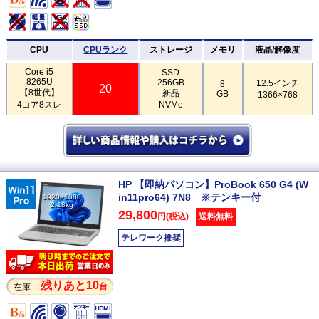
CPU
CPUランク
ストレージ
メモリ
液晶/解像度
Core i5
SSD
8265U
256GB
12.5インチ
8
20
【8世代】
新品
GB
1366×768
4コア8スレ
NVMe
HP 【即納パソコン】ProBook 650 G4 (W
in11pro64) 7N8 ※テンキー付
1920×1080
2.18kg
29,800
円(税込)
送料無料
テレワーク推奨
残りあと10
台
在庫