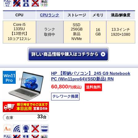
CPU
CPUランク
ストレージ
メモリ
液晶/解像度
Core i5
SSD
1335U
ランク
256GB
13.3インチ
16
【13世代】
新品
GB
取得中
1920×1080
10コア12スレ
NVMe
HP 【即納パソコン】 245 G9 Notebook
PC (Win11pro64)(SSD新品) RN
1920×1080
1.47kg
60,800
円(税込)
送料無料
テレワーク推奨
33
台
在庫