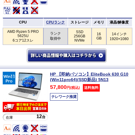
CPU
CPUランク
ストレージ
メモリ
液晶/解像度
AMD Ryzen 5 PRO
SSD
ランク
16
14インチ
5625U
256GB
GB
取得中
1920×1080
6コア12スレ
NVMe
HP 【即納パソコン】EliteBook 630 G10
(Win11pro64)(SSD新品) 5N13
1920×1080
1.22kg
57,800
円(税込)
送料無料
テレワーク推奨
12
台
在庫