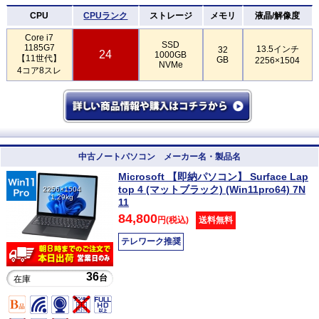
CPU
CPUランク
ストレージ
メモリ
液晶/解像度
Core i7
SSD
1185G7
13.5インチ
32
24
1000GB
【11世代】
GB
2256×1504
NVMe
4コア8スレ
中古ノートパソコン メーカー名・製品名
Microsoft 【即納パソコン】 Surface Lap
top 4 (マットブラック) (Win11pro64) 7N
2256×1504
1.29kg
11
84,800
円(税込)
送料無料
テレワーク推奨
36
台
在庫