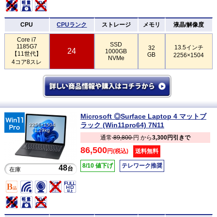
CPU
CPUランク
ストレージ
メモリ
液晶/解像度
Core i7
SSD
1185G7
13.5インチ
32
24
1000GB
【11世代】
GB
2256×1504
NVMe
4コア8スレ
Microsoft ◎Surface Laptop 4 マットブ
ラック (Win11pro64) 7N11
2256×1504
1.29kg
通常
89,800
円 から
3,300円引きで
86,500
円(税込)
送料無料
8/10 値下げ
テレワーク推奨
48
台
在庫