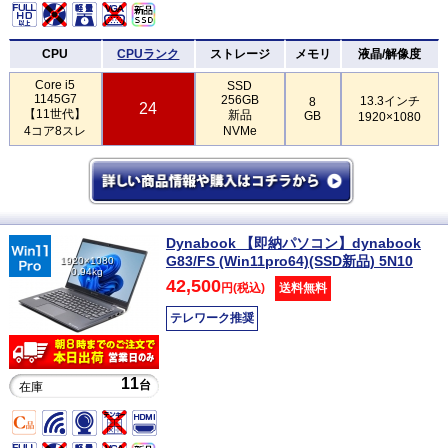
CPU
CPUランク
ストレージ
メモリ
液晶/解像度
Core i5
SSD
1145G7
256GB
13.3インチ
8
24
【11世代】
新品
GB
1920×1080
4コア8スレ
NVMe
Dynabook 【即納パソコン】dynabook
G83/FS (Win11pro64)(SSD新品) 5N10
1920×1080
0.94kg
42,500
円(税込)
送料無料
テレワーク推奨
11
台
在庫