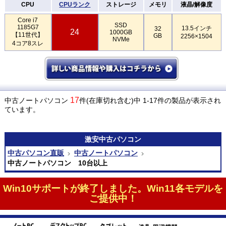
CPU
CPUランク
ストレージ
メモリ
液晶/解像度
Core i7
SSD
1185G7
13.5インチ
32
24
1000GB
【11世代】
GB
2256×1504
NVMe
4コア8スレ
17
中古ノートパソコン
件(在庫切れ含む)中 1-17件の製品が表示され
ています。
激安
中古パソコン
中古パソコン直販
中古ノートパソコン
中古ノートパソコン 10台以上
Win10サポートが終了しました。Win11各モデルを
ご提供中！