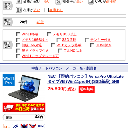
価格が
安い
｜
高い
割引率が
高い
CPUが
高性能
在庫が
多い
在庫あり
20件
｜
40件
Win11搭載
メモリ8GB以上
メモリ16GB以上
SSD搭載
テンキー付き
無線LAN対応
WEBカメラ搭載
HDMI付き
光学ドライブ付き
フルHD以上
Win11アップグレード可
中古ノートパソコン メーカー名・製品名
NEC 【即納パソコン】VersaPro UltraLite
タイプVB (Win11pro64)(SSD新品) 5N8
1366×768
1.23kg
25,800
円(税込)
送料無料
33
台
在庫