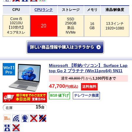
CPU
CPUランク
ストレージ
メモリ
液晶/解像度
Core i5
SSD
10210U
256GB
13.3インチ
16
20
【10世代】
新品
GB
1920×1080
4コア8スレ
NVMe
Microsoft 【即納パソコン】 Surface Lap
top Go 2 プラチナ (Win11pro64) 5N11
1536×1024
1.13kg
通常
48,800
円 から
1,100円引きで
47,700
円(税込)
送料無料
8/10 値下げ
テレワーク推奨
15
台
在庫