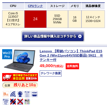
CPU
CPUランク
ストレージ
メモリ
液晶/解像度
Core i5
SSD
1135G7
12.4インチ
16
24
256GB
【11世代】
GB
1536×1024
NVMe
4コア8スレ
Lenovo 【即納パソコン】ThinkPad E15
Gen 2 (Win11pro64)(SSD新品) 5N11 ※
1920×1080
1.7kg
テンキー付
49,000
円(税込)
送料無料
テレワーク推奨
残りあと10
台
在庫