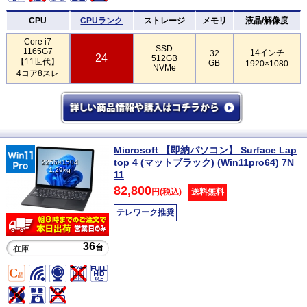
CPU
CPUランク
ストレージ
メモリ
液晶/解像度
Core i7
SSD
1165G7
14インチ
32
24
512GB
【11世代】
GB
1920×1080
NVMe
4コア8スレ
Microsoft 【即納パソコン】 Surface Lap
top 4 (マットブラック) (Win11pro64) 7N
2256×1504
1.29kg
11
82,800
円(税込)
送料無料
テレワーク推奨
36
台
在庫