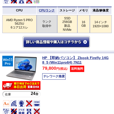
CPU
CPUランク
ストレージ
メモリ
液晶/解像度
SSD
AMD Ryzen 5 PRO
ランク
256GB
16
14インチ
5625U
新品
GB
取得中
1920×1080
6コア12スレ
NVMe
HP 【即納パソコン】 Zbook Firefly 14G
8_5 (Win11pro64) 7N11
1920×1080
1.4kg
79,800
円(税込)
送料無料
テレワーク推奨
24
台
在庫