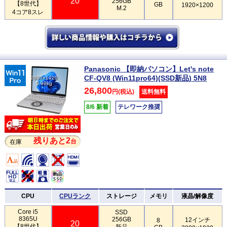
20
256GB
【8世代】
GB
1920×1200
M.2
4コア8スレ
Panasonic 【即納パソコン】Let's note
CF-QV8 (Win11pro64)(SSD新品) 5N8
2880×1920
0.98kg
26,800
円(税込)
送料無料
8/6 新着
テレワーク推奨
残りあと2
台
在庫
CPU
CPUランク
ストレージ
メモリ
液晶/解像度
Core i5
SSD
8365U
256GB
12インチ
8
20
【8世代】
新品