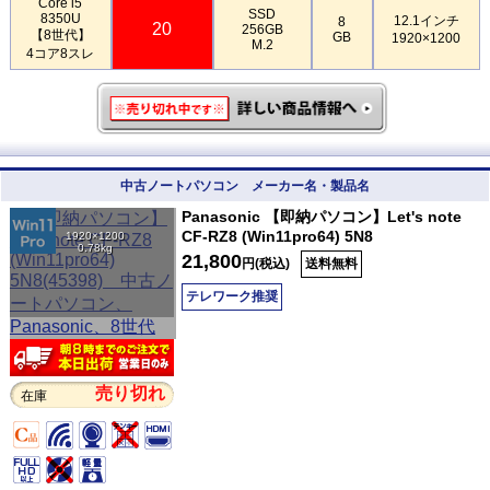
Core i5
SSD
8350U
12.1インチ
8
20
256GB
【8世代】
GB
1920×1200
M.2
4コア8スレ
中古ノートパソコン メーカー名・製品名
Panasonic 【即納パソコン】Let's note
CF-RZ8 (Win11pro64) 5N8
1920×1200
0.78kg
21,800
円(税込)
送料無料
テレワーク推奨
売り切れ
在庫