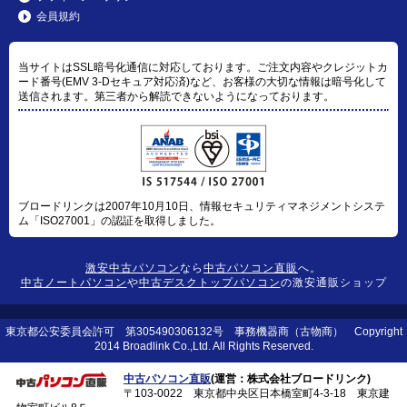
会員規約
当サイトはSSL暗号化通信に対応しております。ご注文内容やクレジットカ
ード番号(EMV 3-Dセキュア対応済)など、お客様の大切な情報は暗号化して
送信されます。第三者から解読できないようになっております。
ブロードリンクは2007年10月10日、情報セキュリティマネジメントシステ
ム「ISO27001」の認証を取得しました。
激安中古パソコン
なら
中古パソコン直販
へ。
中古ノートパソコン
や
中古デスクトップパソコン
の激安通販ショップ
東京都公安委員会許可 第305490306132号 事務機器商（古物商） Copyright
2014 Broadlink Co.,Ltd. All Rights Reserved.
中古パソコン直販
(運営：株式会社ブロードリンク)
〒103-0022 東京都中央区日本橋室町4-3-18 東京建