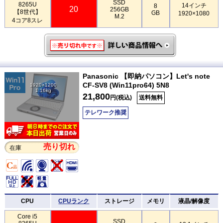
SSD
8265U
14インチ
8
20
256GB
【8世代】
GB
1920×1080
M.2
4コア8スレ
Panasonic 【即納パソコン】Let's note
CF-SV8 (Win11pro64) 5N8
1920×1200
1.16kg
21,800
円(税込)
送料無料
テレワーク推奨
売り切れ
在庫
CPU
CPUランク
ストレージ
メモリ
液晶/解像度
Core i5
SSD