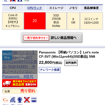
CPU
CPUランク
ストレージ
メモリ
液晶/解像度
Core i5
SSD
8365U
256GB
12.1インチ
8
20
【8世代】
新品
GB
1920×1200
4コア8スレ
NVMe
Panasonic 【即納パソコン】Let's note
CF-SV7 (Win11pro64)(SSD新品) 5N8
1920×1200
1.13kg
22,800
円(税込)
送料無料
テレワーク推奨
売り切れ
在庫