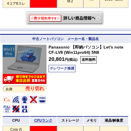
M.2
4コア8スレ
中古ノートパソコン メーカー名・製品名
Panasonic 【即納パソコン】Let's note
CF-LV8 (Win11pro64) 5N8
1920×1080
1.2kg
20,801
円(税込)
送料無料
テレワーク推奨
売り切れ
在庫
CPU
CPUランク
ストレージ
メモリ
液晶/解像度
Core i5