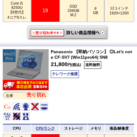
Core i5
SSD
8250U
12.1インチ
8
19
256GB
【8世代】
GB
1920×1200
M.2
4コア8スレ
Panasonic 【即納パソコン】 ◎Let's not
e CF-SV7 (Win11pro64) 5N8
1920×1200
1.13kg
21,800
円(税込)
送料無料
テレワーク推奨
売り切れ
在庫
CPU
CPUランク
ストレージ
メモリ
液晶/解像度