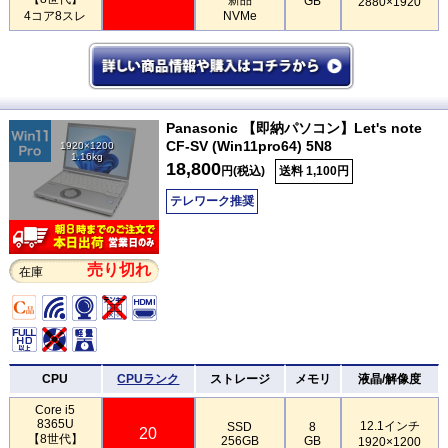
GB
2880×1920
4コア8スレ
NVMe
Panasonic 【即納パソコン】Let's note
CF-SV (Win11pro64) 5N8
1920×1200
1.16kg
18,800
円(税込)
送料 1,100円
テレワーク推奨
売り切れ
在庫
CPU
CPUランク
ストレージ
メモリ
液晶/解像度
Core i5
8365U
12.1インチ
SSD
8
20
【8世代】
256GB
GB
1920×1200