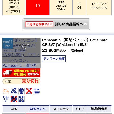
SSD
8250U
12.1インチ
8
19
256GB
【8世代】
GB
1920×1200
NVMe
4コア8スレ
Panasonic 【即納パソコン】Let's note
CF-SV7 (Win11pro64) 5N8
1920×1200
1.13kg
21,800
円(税込)
送料無料
テレワーク推奨
売り切れ
在庫
CPU
CPUランク
ストレージ
メモリ
液晶/解像度