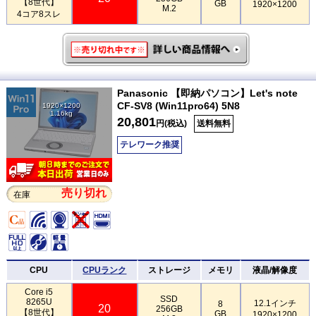
【8世代】
GB
1920×1200
M.2
4コア8スレ
Panasonic 【即納パソコン】Let's note
CF-SV8 (Win11pro64) 5N8
1920×1200
1.16kg
20,801
円(税込)
送料無料
テレワーク推奨
売り切れ
在庫
CPU
CPUランク
ストレージ
メモリ
液晶/解像度
Core i5
SSD
8265U
12.1インチ
8
20
256GB
【8世代】
GB
1920×1200