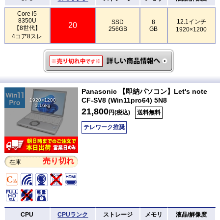
Core i5
8350U
12.1インチ
SSD
8
20
【8世代】
256GB
GB
1920×1200
4コア8スレ
Panasonic 【即納パソコン】Let's note
CF-SV8 (Win11pro64) 5N8
1920×1200
1.16kg
21,800
円(税込)
送料無料
テレワーク推奨
売り切れ
在庫
CPU
CPUランク
ストレージ
メモリ
液晶/解像度