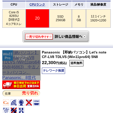
CPU
CPUランク
ストレージ
メモリ
液晶/解像度
Core i5
8265U
12.1インチ
SSD
8
20
【8世代】
256GB
GB
1920×1200
4コア8スレ
Panasonic 【即納パソコン】Let's note
CF-LV8 TDLVS (Win11pro64) 5N8
1920×1080
1.2kg
22,300
円(税込)
送料無料
テレワーク推奨
売り切れ
在庫