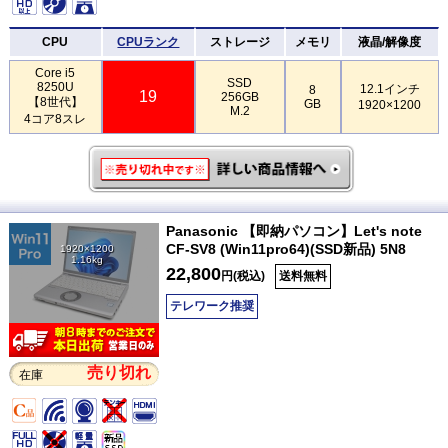
CPU
CPUランク
ストレージ
メモリ
液晶/解像度
Core i5
SSD
8250U
12.1インチ
8
19
256GB
【8世代】
GB
1920×1200
M.2
4コア8スレ
Panasonic 【即納パソコン】Let's note
CF-SV8 (Win11pro64)(SSD新品) 5N8
1920×1200
1.16kg
22,800
円(税込)
送料無料
テレワーク推奨
売り切れ
在庫