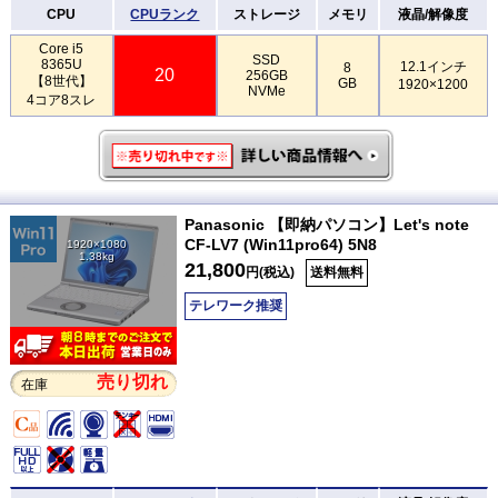
CPU
CPUランク
ストレージ
メモリ
液晶/解像度
Core i5
SSD
8365U
12.1インチ
8
20
256GB
【8世代】
GB
1920×1200
NVMe
4コア8スレ
Panasonic 【即納パソコン】Let's note
CF-LV7 (Win11pro64) 5N8
1920×1080
1.38kg
21,800
円(税込)
送料無料
テレワーク推奨
売り切れ
在庫