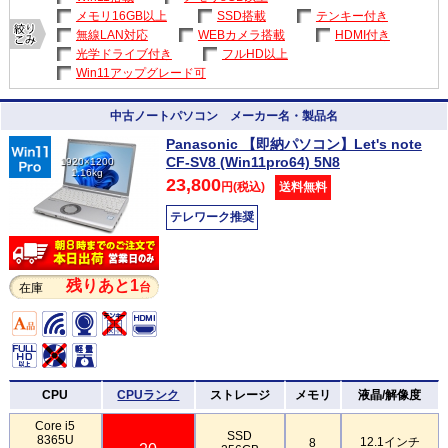
メモリ16GB以上
SSD搭載
テンキー付き
無線LAN対応
WEBカメラ搭載
HDMI付き
光学ドライブ付き
フルHD以上
Win11アップグレード可
中古ノートパソコン メーカー名・製品名
Panasonic 【即納パソコン】Let's note
CF-SV8 (Win11pro64) 5N8
1920×1200
1.16kg
23,800
円(税込)
送料無料
テレワーク推奨
残りあと1
台
在庫
CPU
CPUランク
ストレージ
メモリ
液晶/解像度
Core i5
SSD
8365U
12.1インチ
8