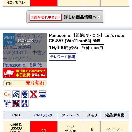
4コア8スレ
Panasonic 【即納パソコン】Let's note
CF-SV7 (Win11pro64) 5N8
1920×1200
1.13kg
19,600
円(税込)
送料 1,100円
テレワーク推奨
売り切れ
在庫
CPU
CPUランク
ストレージ
メモリ
液晶/解像度
Core i5
SSD
8350U
12.1インチ
8
20
256GB