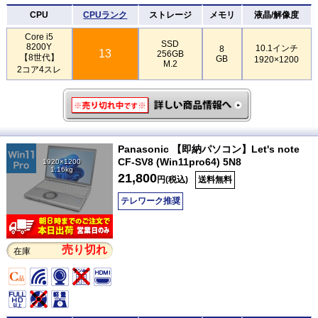
CPU
CPUランク
ストレージ
メモリ
液晶/解像度
Core i5
SSD
8200Y
10.1インチ
8
13
256GB
【8世代】
GB
1920×1200
M.2
2コア4スレ
Panasonic 【即納パソコン】Let's note
CF-SV8 (Win11pro64) 5N8
1920×1200
1.16kg
21,800
円(税込)
送料無料
テレワーク推奨
売り切れ
在庫