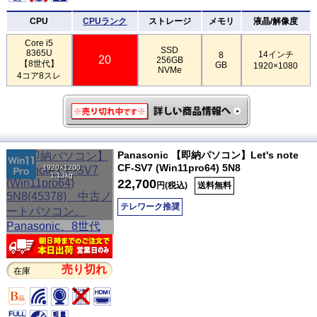
CPU
CPUランク
ストレージ
メモリ
液晶/解像度
Core i5
SSD
8365U
14インチ
8
20
256GB
【8世代】
GB
1920×1080
NVMe
4コア8スレ
Panasonic 【即納パソコン】Let's note
CF-SV7 (Win11pro64) 5N8
1920×1200
1.13kg
22,700
円(税込)
送料無料
テレワーク推奨
売り切れ
在庫