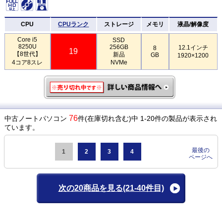
CPU
CPUランク
ストレージ
メモリ
液晶/解像度
Core i5
SSD
8250U
256GB
12.1インチ
8
19
【8世代】
新品
GB
1920×1200
4コア8スレ
NVMe
76
中古ノートパソコン
件(在庫切れ含む)中 1-20件の製品が表示され
ています。
最後の
1
2
3
4
ページへ
次の20商品を見る
(21-40件目)