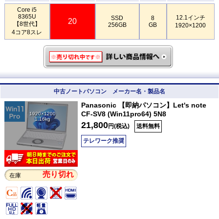
Core i5
8365U
12.1インチ
SSD
8
20
【8世代】
256GB
GB
1920×1200
4コア8スレ
中古ノートパソコン メーカー名・製品名
Panasonic 【即納パソコン】Let's note
CF-SV8 (Win11pro64) 5N8
1920×1200
1.16kg
21,800
円(税込)
送料無料
テレワーク推奨
売り切れ
在庫