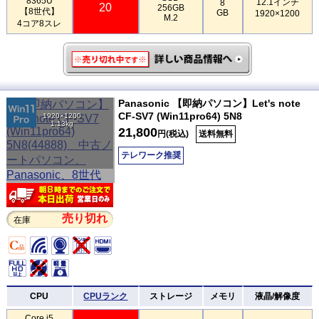
8365U
12.1インチ
8
20
256GB
【8世代】
GB
1920×1200
M.2
4コア8スレ
Panasonic 【即納パソコン】Let's note
CF-SV7 (Win11pro64) 5N8
1920×1200
1.13kg
21,800
円(税込)
送料無料
テレワーク推奨
売り切れ
在庫
CPU
CPUランク
ストレージ
メモリ
液晶/解像度
Core i5