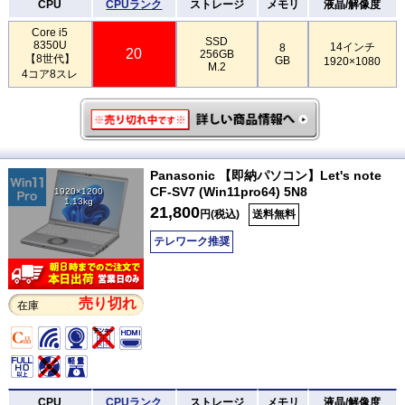
CPU
CPUランク
ストレージ
メモリ
液晶/解像度
Core i5
SSD
8350U
14インチ
8
20
256GB
【8世代】
GB
1920×1080
M.2
4コア8スレ
Panasonic 【即納パソコン】Let's note
CF-SV7 (Win11pro64) 5N8
1920×1200
1.13kg
21,800
円(税込)
送料無料
テレワーク推奨
売り切れ
在庫
CPU
CPUランク
ストレージ
メモリ
液晶/解像度