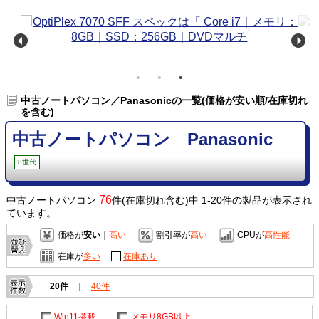
中古ノートパソコン／Panasonicの一覧(価格が安い順/在庫切れ
を含む)
中古ノートパソコン Panasonic
8世代
76
中古ノートパソコン
件(在庫切れ含む)中 1-20件の製品が表示され
ています。
価格が
安い
｜
高い
割引率が
高い
CPUが
高性能
在庫が
多い
在庫あり
20件
｜
40件
Win11搭載
メモリ8GB以上