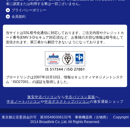
者に譲渡または利用する事は一切ございません。
プライバシーポリシー
会員規約
当サイトはSSL暗号化通信に対応しております。ご注文内容やクレジットカ
ード番号(EMV 3-Dセキュア対応済)など、お客様の大切な情報は暗号化して
送信されます。第三者から解読できないようになっております。
ブロードリンクは2007年10月10日、情報セキュリティマネジメントシステ
ム「ISO27001」の認証を取得しました。
激安中古パソコン
なら
中古パソコン直販
へ。
中古ノートパソコン
や
中古デスクトップパソコン
の激安通販ショップ
東京都公安委員会許可 第305490306132号 事務機器商（古物商） Copyright
2014 Broadlink Co.,Ltd. All Rights Reserved.