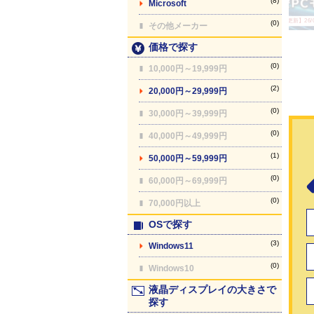
(8)
Microsoft
【最終更新】26/08
(0)
その他メーカー
価格で探す
(0)
10,000円～19,999円
(2)
20,000円～29,999円
(0)
30,000円～39,999円
(0)
40,000円～49,999円
(1)
50,000円～59,999円
(0)
60,000円～69,999円
(0)
70,000円以上
OSで探す
(3)
Windows11
(0)
Windows10
液晶ディスプレイの大きさで
探す