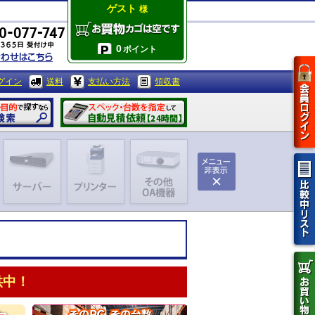
ゲスト
様
0
ポイント
グイン
送料
支払い方法
領収書
供中！