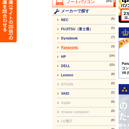
(84)
メーカーで探す
(5)
NEC
(1)
FUJITSU（富士通）
(7)
Dynabook
(3)
Panasonic
(24)
HP
Pan
(25)
DELL
コン】
V8 
(9)
Lenovo
(0)
EPSON
(2)
VAIO
(0)
Apple
(0)
mouse computer
(0)
LG電子