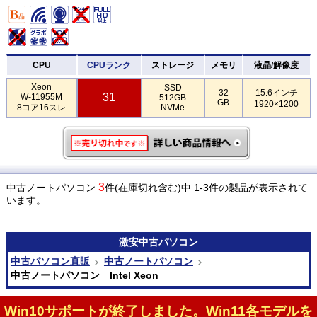
CPU
CPUランク
ストレージ
メモリ
液晶/解像度
Xeon
SSD
32
15.6インチ
31
W-11955M
512GB
GB
1920×1200
8コア16スレ
NVMe
3
中古ノートパソコン
件(在庫切れ含む)中 1-3件の製品が表示されて
います。
激安
中古パソコン
中古パソコン直販
中古ノートパソコン
中古ノートパソコン Intel Xeon
Win10サポートが終了しました。Win11各モデルを