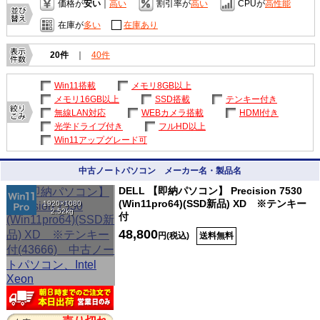
価格が
安い
｜
高い
割引率が
高い
CPUが
高性能
在庫が
多い
在庫あり
20件
｜
40件
Win11搭載
メモリ8GB以上
メモリ16GB以上
SSD搭載
テンキー付き
無線LAN対応
WEBカメラ搭載
HDMI付き
光学ドライブ付き
フルHD以上
Win11アップグレード可
中古ノートパソコン メーカー名・製品名
DELL 【即納パソコン】 Precision 7530
(Win11pro64)(SSD新品) XD ※テンキー
1920×1080
2.52kg
付
48,800
円(税込)
送料無料