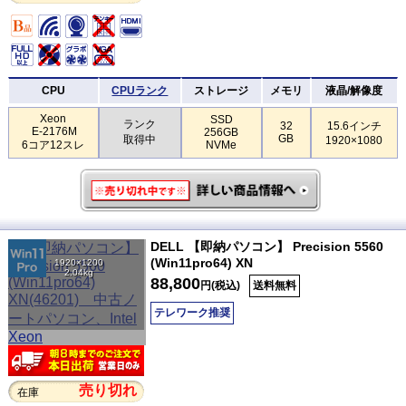
CPU
CPUランク
ストレージ
メモリ
液晶/解像度
Xeon
SSD
ランク
32
15.6インチ
E-2176M
256GB
GB
取得中
1920×1080
6コア12スレ
NVMe
DELL 【即納パソコン】 Precision 5560
(Win11pro64) XN
1920×1200
2.04kg
88,800
円(税込)
送料無料
テレワーク推奨
売り切れ
在庫