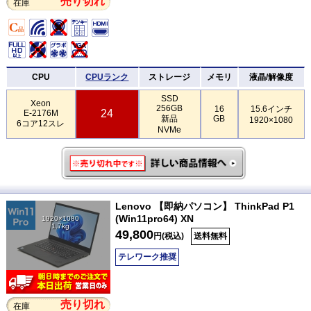
売り切れ
在庫
CPU
CPUランク
ストレージ
メモリ
液晶/解像度
SSD
Xeon
256GB
16
15.6インチ
24
E-2176M
新品
GB
1920×1080
6コア12スレ
NVMe
Lenovo 【即納パソコン】 ThinkPad P1
(Win11pro64) XN
1920×1080
1.7kg
49,800
円(税込)
送料無料
テレワーク推奨
売り切れ
在庫