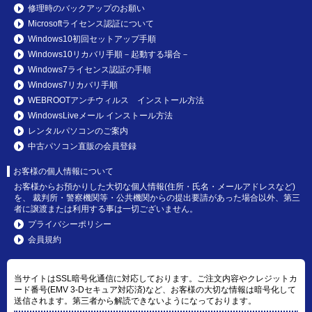
修理時のバックアップのお願い
Microsoftライセンス認証について
Windows10初回セットアップ手順
Windows10リカバリ手順－起動する場合－
Windows7ライセンス認証の手順
Windows7リカバリ手順
WEBROOTアンチウィルス インストール方法
WindowsLiveメール インストール方法
レンタルパソコンのご案内
中古パソコン直販の会員登録
お客様の個人情報について
お客様からお預かりした大切な個人情報(住所・氏名・メールアドレスなど)
を、 裁判所・警察機関等・公共機関からの提出要請があった場合以外、第三
者に譲渡または利用する事は一切ございません。
プライバシーポリシー
会員規約
当サイトはSSL暗号化通信に対応しております。ご注文内容やクレジットカ
ード番号(EMV 3-Dセキュア対応済)など、お客様の大切な情報は暗号化して
送信されます。第三者から解読できないようになっております。