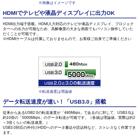
※画像はイメージです
HDMIでテレビや液晶ディスプレイに出力OK
HDMI出力端子搭載。HDMI入力対応のテレビや液晶ディスプレイ、プロジェク
ターへの出力が可能なため、高解像度の大きな画面でもパソコン操作していた
だくことが可能です。
※HDMIケーブルは付属しておりませんので、お客様ご自身でご準備ください
※転送速度は理論値
データ転送速度が速い！「USB3.0」搭載
従来からあるUSB2.0の転送速度が「480Mbps」であるのに対して、USB3.0は
約10倍の「5000Mbps」のデータ転送が可能です。（各値は理論値。実際は約2
～3倍くらいの転送速度。）
USB3.0対応の外付けHDDへのデータ書込や読込時など、ストレスなく作業でき
ます。