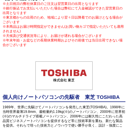
※土日祝日の弊社休業日のご注文は翌営業日の出荷となります
※銀行振込でお支払いいただいた場合は弊社にて入金確認ができた翌営業日の
出荷となります
※東京都からの出荷のため、地域により翌々日以降着でのお届けとなる場合が
ございます
※本商品はお届け時間指定ができません(お買い物カゴで指定いただいても適用
されません)
※天候及び交通状況等により、お届けが遅れる場合がございます
※年末年始・お盆などの長期休業時期およびその前後では当日出荷できない場
合がございます
個人向けノートパソコンの先駆者 東芝 TOSHIBA
1989年、世界に先駆けてノートパソコンを発売した東芝(TOSHIBA)。1998年に
当時世界最薄19.8mm、最軽量約1.19kg(※)のノートパソコン、2000年に世界初
(※)のマルチドライブ搭載ノートパソコン、2006年には耐久性にこだわった高
品質ビジネスノートパソコンを提供するなど常に技術革新を重ね、新たな製品
を提供。それらで培った技術力とノウハウで使い勝手が良く、設計・強度にこ