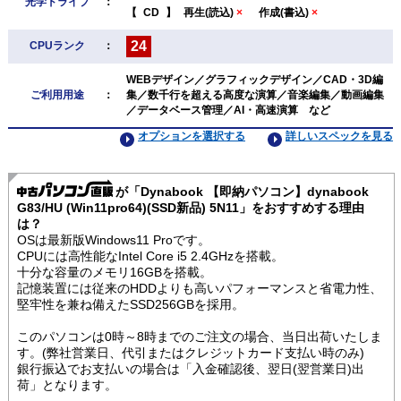
光学ドライブ
：
【
CD
】
再生(読込)
×
作成(書込)
×
24
CPUランク
：
WEBデザイン／グラフィックデザイン／CAD・3D編
ご利用用途
：
集／数千行を超える高度な演算／音楽編集／動画編集
／データベース管理／AI・高速演算 など
オプションを選択する
詳しいスペックを見る
が「Dynabook 【即納パソコン】dynabook
G83/HU (Win11pro64)(SSD新品) 5N11」をおすすめする理由
は？
OSは最新版Windows11 Proです。
CPUには高性能なIntel Core i5 2.4GHzを搭載。
十分な容量のメモリ16GBを搭載。
記憶装置には従来のHDDよりも高いパフォーマンスと省電力性、
堅牢性を兼ね備えたSSD256GBを採用。
このパソコンは0時～8時までのご注文の場合、当日出荷いたしま
す。(弊社営業日、代引またはクレジットカード支払い時のみ)
銀行振込でお支払いの場合は「入金確認後、翌日(翌営業日)出
荷」となります。