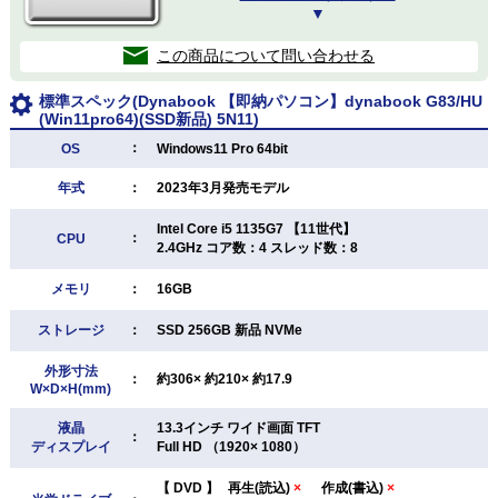
▼
この商品について問い合わせる
標準スペック(Dynabook 【即納パソコン】dynabook G83/HU
(Win11pro64)(SSD新品) 5N11)
：
OS
Windows11 Pro 64bit
年式
：
2023年3月発売モデル
Intel Core i5 1135G7 【11世代】
：
CPU
2.4GHz コア数：4 スレッド数：8
メモリ
：
16GB
ストレージ
：
SSD 256GB 新品 NVMe
外形寸法
：
約306× 約210× 約17.9
W×D×H(mm)
液晶
13.3インチ ワイド画面 TFT
：
ディスプレイ
Full HD （1920× 1080）
【
DVD
】
再生(読込)
×
作成(書込)
×