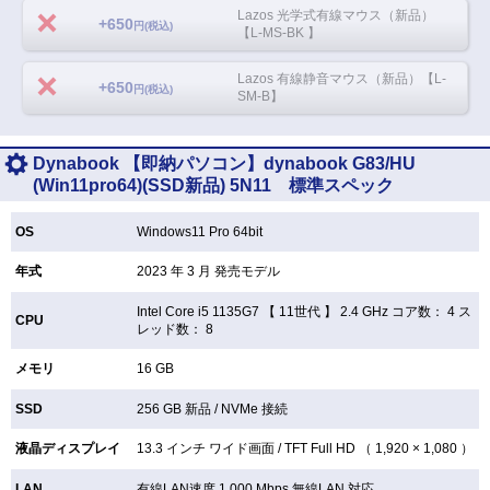
Lazos 光学式有線マウス（新品）
+650
円(税込)
【L-MS-BK 】
Lazos 有線静音マウス（新品）【L-
+650
円(税込)
SM-B】
Dynabook 【即納パソコン】dynabook G83/HU
(Win11pro64)(SSD新品) 5N11 標準スペック
OS
Windows11 Pro 64bit
年式
2023 年 3 月 発売モデル
Intel Core i5 1135G7 【
11世代 】 2.4 GHz コア数： 4 ス
CPU
レッド数： 8
メモリ
16 GB
SSD
256 GB
新品 /
NVMe 接続
液晶ディスプレイ
13.3 インチ
ワイド画面 /
TFT
Full HD （ 1,920 × 1,080 ）
LAN
有線LAN速度 1,000 Mbps 無線LAN
対応