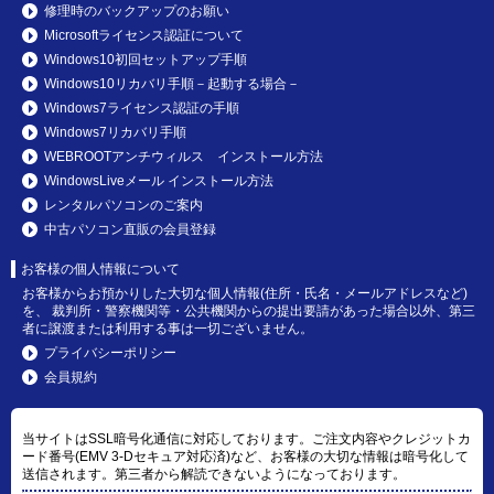
修理時のバックアップのお願い
Microsoftライセンス認証について
Windows10初回セットアップ手順
Windows10リカバリ手順－起動する場合－
Windows7ライセンス認証の手順
Windows7リカバリ手順
WEBROOTアンチウィルス インストール方法
WindowsLiveメール インストール方法
レンタルパソコンのご案内
中古パソコン直販の会員登録
お客様の個人情報について
お客様からお預かりした大切な個人情報(住所・氏名・メールアドレスなど)
を、 裁判所・警察機関等・公共機関からの提出要請があった場合以外、第三
者に譲渡または利用する事は一切ございません。
プライバシーポリシー
会員規約
当サイトはSSL暗号化通信に対応しております。ご注文内容やクレジットカ
ード番号(EMV 3-Dセキュア対応済)など、お客様の大切な情報は暗号化して
送信されます。第三者から解読できないようになっております。