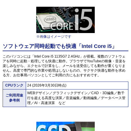
※画像はイメージです
ソフトウェア同時起動でも快適「Intel Core i5」
このパソコンには「Intel Core i5 1135G7 2.4GHz」が搭載。複数のソフトウェ
アを同時に起動・処理しても快適に動作。ブラウザでYouTubeの映像・音楽を
楽しみながら、エクセルで計算をし、メールを送受信しても動作が重くなりま
せん。高度で専門的な作業や処理はしないものの、サクサク快適な動作を求め
る方、お仕事用パソコンとしてご利用の方にもおすすめです。
CPUランク
24 (2026年3月30日時点)
WEBデザイン／グラフィックデザイン／CAD・3D編集／数千
ご利用用途
行を超える高度な演算／音楽編集／動画編集／データベース管
参考例
理／AI・高速演算 など