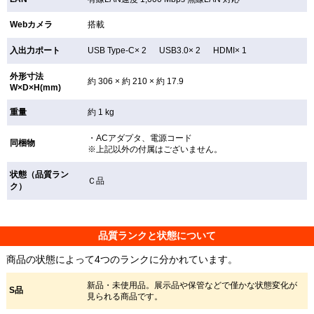
Webカメラ
搭載
入出力ポート
USB Type-C× 2 USB3.0× 2 HDMI× 1
外形寸法
約 306 × 約 210 × 約 17.9
W×D×H(mm)
重量
約 1 kg
・ACアダプタ、電源コード
同梱物
※上記以外の付属はございません。
状態（品質ラン
Ｃ品
ク）
品質ランクと状態について
商品の状態によって4つのランクに分かれています。
新品・未使用品。展示品や保管などで僅かな状態変化が
S品
見られる商品です。