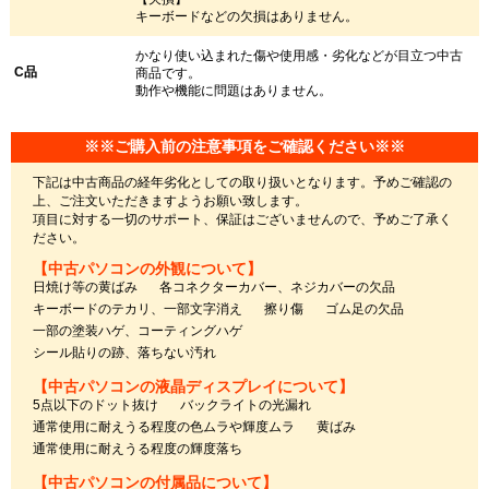
キーボードなどの欠損はありません。
かなり使い込まれた傷や使用感・劣化などが目立つ中古
C品
商品です。
動作や機能に問題はありません。
※※ご購入前の注意事項をご確認ください※※
下記は中古商品の経年劣化としての取り扱いとなります。予めご確認の
上、ご注文いただきますようお願い致します。
項目に対する一切のサポート、保証はございませんので、予めご了承く
ださい。
【中古パソコンの外観について】
日焼け等の黄ばみ
各コネクターカバー、ネジカバーの欠品
キーボードのテカリ、一部文字消え
擦り傷
ゴム足の欠品
一部の塗装ハゲ、コーティングハゲ
シール貼りの跡、落ちない汚れ
【中古パソコンの液晶ディスプレイについて】
5点以下のドット抜け
バックライトの光漏れ
通常使用に耐えうる程度の色ムラや輝度ムラ
黄ばみ
通常使用に耐えうる程度の輝度落ち
【中古パソコンの付属品について】