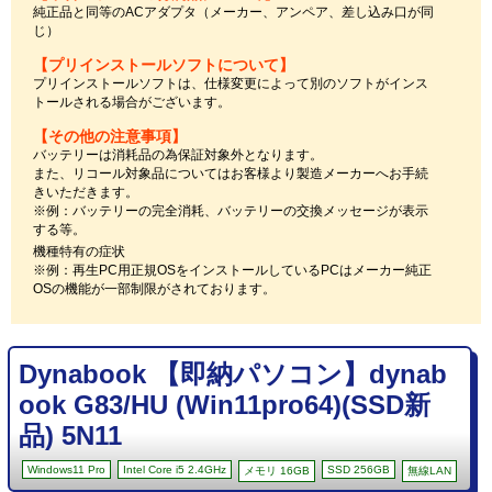
純正品と同等のACアダプタ（メーカー、アンペア、差し込み口が同
じ）
【プリインストールソフトについて】
プリインストールソフトは、仕様変更によって別のソフトがインス
トールされる場合がございます。
【その他の注意事項】
バッテリーは消耗品の為保証対象外となります。
また、リコール対象品についてはお客様より製造メーカーへお手続
きいただきます。
※例：バッテリーの完全消耗、バッテリーの交換メッセージが表示
する等。
機種特有の症状
※例：再生PC用正規OSをインストールしているPCはメーカー純正
OSの機能が一部制限がされております。
Dynabook 【即納パソコン】dynab
ook G83/HU (Win11pro64)(SSD新
品) 5N11
Windows11 Pro
Intel Core i5 2.4GHz
SSD 256GB
メモリ 16GB
無線LAN