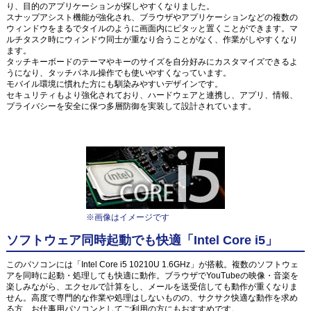
り、目的のアプリケーションが探しやすくなりました。
スナップアシスト機能が強化され、ブラウザやアプリケーションなどの複数の
ウィンドウをまるでタイルのように画面内にピタッと置くことができます。マ
ルチタスク時にウィンドウ同士が重なり合うことがなく、作業がしやすくなり
ます。
タッチキーボードのテーマやキーのサイズを自分好みにカスタマイズできるよ
うになり、タッチパネル操作でも使いやすくなっています。
モバイル環境に慣れた方にも馴染みやすいデザインです。
セキュリティもより強化されており、ハードウェアと連携し、アプリ、情報、
プライバシーを安全に保つ多層防御を実装して設計されています。
※画像はイメージです
ソフトウェア同時起動でも快適「Intel Core i5」
このパソコンには「Intel Core i5 10210U 1.6GHz」が搭載。複数のソフトウェ
アを同時に起動・処理しても快適に動作。ブラウザでYouTubeの映像・音楽を
楽しみながら、エクセルで計算をし、メールを送受信しても動作が重くなりま
せん。高度で専門的な作業や処理はしないものの、サクサク快適な動作を求め
る方、お仕事用パソコンとしてご利用の方にもおすすめです。