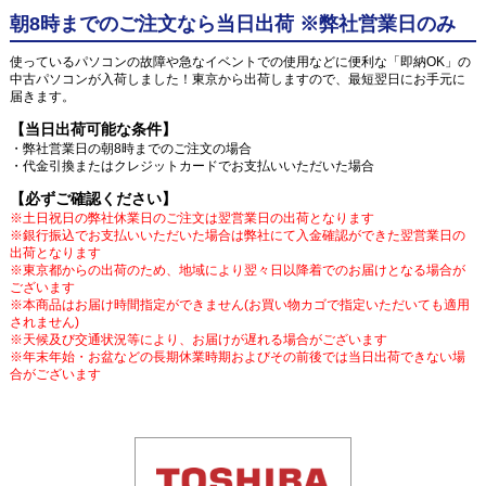
朝8時までのご注文なら当日出荷 ※弊社営業日のみ
使っているパソコンの故障や急なイベントでの使用などに便利な「即納OK」の
中古パソコンが入荷しました！東京から出荷しますので、最短翌日にお手元に
届きます。
【当日出荷可能な条件】
・弊社営業日の朝8時までのご注文の場合
・代金引換またはクレジットカードでお支払いいただいた場合
【必ずご確認ください】
※土日祝日の弊社休業日のご注文は翌営業日の出荷となります
※銀行振込でお支払いいただいた場合は弊社にて入金確認ができた翌営業日の
出荷となります
※東京都からの出荷のため、地域により翌々日以降着でのお届けとなる場合が
ございます
※本商品はお届け時間指定ができません(お買い物カゴで指定いただいても適用
されません)
※天候及び交通状況等により、お届けが遅れる場合がございます
※年末年始・お盆などの長期休業時期およびその前後では当日出荷できない場
合がございます