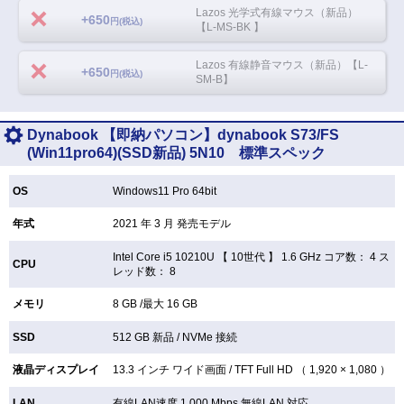
Lazos 光学式有線マウス（新品）
+650
円(税込)
【L-MS-BK 】
Lazos 有線静音マウス（新品）【L-
+650
円(税込)
SM-B】
Dynabook 【即納パソコン】dynabook S73/FS
(Win11pro64)(SSD新品) 5N10 標準スペック
OS
Windows11 Pro 64bit
年式
2021 年 3 月 発売モデル
Intel Core i5 10210U 【
10世代 】 1.6 GHz コア数： 4 ス
CPU
レッド数： 8
メモリ
8 GB /最大 16 GB
SSD
512 GB
新品 /
NVMe 接続
液晶ディスプレイ
13.3 インチ
ワイド画面 /
TFT
Full HD （ 1,920 × 1,080 ）
LAN
有線LAN速度 1,000 Mbps 無線LAN
対応