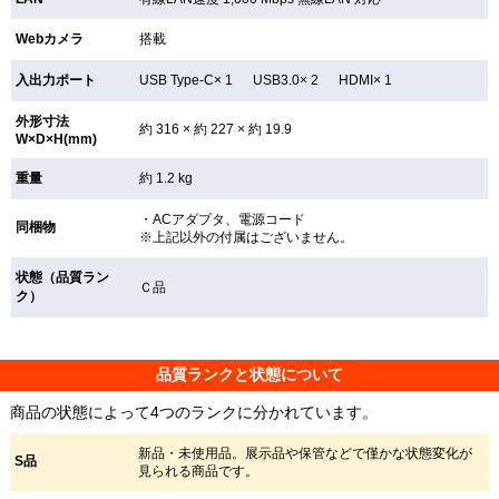
Webカメラ
搭載
入出力ポート
USB Type-C× 1 USB3.0× 2 HDMI× 1
外形寸法
約 316 × 約 227 × 約 19.9
W×D×H(mm)
重量
約 1.2 kg
・ACアダプタ、電源コード
同梱物
※上記以外の付属はございません。
状態（品質ラン
Ｃ品
ク）
品質ランクと状態について
商品の状態によって4つのランクに分かれています。
新品・未使用品。展示品や保管などで僅かな状態変化が
S品
見られる商品です。