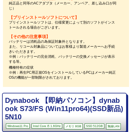
純正品と同等のACアダプタ（メーカー、アンペア、差し込み口が同
じ）
【プリインストールソフトについて】
プリインストールソフトは、仕様変更によって別のソフトがインス
トールされる場合がございます。
【その他の注意事項】
バッテリーは消耗品の為保証対象外となります。
また、リコール対象品についてはお客様より製造メーカーへお手続
きいただきます。
※例：バッテリーの完全消耗、バッテリーの交換メッセージが表示
する等。
機種特有の症状
※例：再生PC用正規OSをインストールしているPCはメーカー純正
OSの機能が一部制限がされております。
Dynabook 【即納パソコン】dynab
ook S73/FS (Win11pro64)(SSD新品)
5N10
Windows11 Pro
Intel Core i5 1.6GHz
SSD 512GB
メモリ 8GB
無線LAN