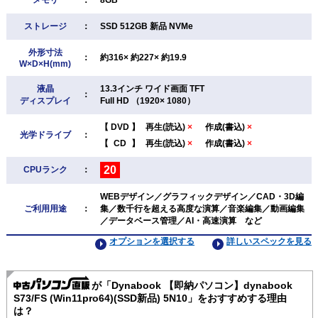
ストレージ
：
SSD 512GB 新品 NVMe
外形寸法
：
約316× 約227× 約19.9
W×D×H(mm)
液晶
13.3インチ ワイド画面 TFT
：
ディスプレイ
Full HD （1920× 1080）
【
DVD
】
再生(読込)
×
作成(書込)
×
光学ドライブ
：
【
CD
】
再生(読込)
×
作成(書込)
×
20
CPUランク
：
WEBデザイン／グラフィックデザイン／CAD・3D編
ご利用用途
：
集／数千行を超える高度な演算／音楽編集／動画編集
／データベース管理／AI・高速演算 など
オプションを選択する
詳しいスペックを見る
が「Dynabook 【即納パソコン】dynabook
S73/FS (Win11pro64)(SSD新品) 5N10」をおすすめする理由
は？