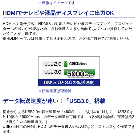
※画像はイメージです
HDMIでテレビや液晶ディスプレイに出力OK
HDMI出力端子搭載。HDMI入力対応のテレビや液晶ディスプレイ、プロジェク
ターへの出力が可能なため、高解像度の大きな画面でもパソコン操作していた
だくことが可能です。
※HDMIケーブルは付属しておりませんので、お客様ご自身でご準備ください
※転送速度は理論値
データ転送速度が速い！「USB3.0」搭載
従来からあるUSB2.0の転送速度が「480Mbps」であるのに対して、USB3.0は
約10倍の「5000Mbps」のデータ転送が可能です。（各値は理論値。実際は約2
～3倍くらいの転送速度。）
USB3.0対応の外付けHDDへのデータ書込や読込時など、ストレスなく作業でき
ます。