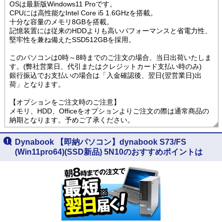
OSは最新版Windows11 Proです。
CPUには高性能なIntel Core i5 1.6GHzを搭載。
十分な容量のメモリ8GBを搭載。
記憶装置には従来のHDDよりも高いパフォーマンスと省電力性、
堅牢性を兼ね備えたSSD512GBを採用。
このパソコンは0時～8時までのご注文の場合、当日出荷いたしま
す。(弊社営業日、代引またはクレジットカード支払い時のみ)
銀行振込でお支払いの場合は「入金確認後、翌日(翌営業日)出
荷」となります。
【オプションをご注文時のご注意】
メモリ、HDD、Officeをオプションよりご注文の際は通常商品の
納期となります。予めご了承ください。
Dynabook 【即納パソコン】dynabook S73/FS
(Win11pro64)(SSD新品) 5N10のおすすめポイントは