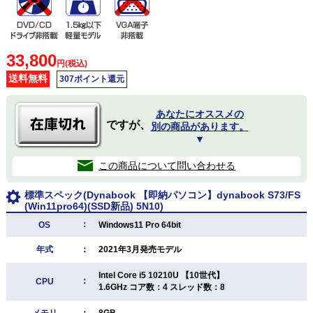
33,800
円(税込)
送料無料
307ポイント還元
あなたにオススメの
ですが、
別の商品があります。
▼
この商品について問い合わせる
標準スペック(Dynabook 【即納パソコン】dynabook S73/FS
(Win11pro64)(SSD新品) 5N10)
：
OS
Windows11 Pro 64bit
年式
：
2021年3月発売モデル
Intel Core i5 10210U 【10世代】
：
CPU
1.6GHz コア数：4 スレッド数：8
メモリ
：
8GB