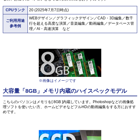
CPUランク
20 (2025年7月7日時点)
WEBデザイン／グラフィックデザイン／CAD・3D編集／数千
ご利用用途
行を超える高度な演算／音楽編集／動画編集／データベース管
参考例
理／AI・高速演算 など
※画像はイメージです
大容量「8GB」メモリ内蔵のハイスペックモデル
こちらのパソコンはメモリを[ 8GB ]内蔵しています。Photoshopなどの画像処
理ソフトを使いたい方、ホームビデオなどフルHDの動画編集をする方におすす
めです。