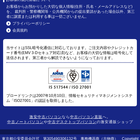
お客様からお預かりした大切な個人情報(住所・氏名・メールアドレスなど)
を、 裁判所・警察機関等・公共機関からの提出要請があった場合以外、第三
者に譲渡または利用する事は一切ございません。
プライバシーポリシー
会員規約
当サイトはSSL暗号化通信に対応しております。ご注文内容やクレジットカ
ード番号(EMV 3-Dセキュア対応済)など、お客様の大切な情報は暗号化して
送信されます。第三者から解読できないようになっております。
ブロードリンクは2007年10月10日、情報セキュリティマネジメントシステ
ム「ISO27001」の認証を取得しました。
激安中古パソコン
なら
中古パソコン直販
へ。
中古ノートパソコン
や
中古デスクトップパソコン
の激安通販ショップ
東京都公安委員会許可 第305490306132号 事務機器商（古物商） Copyright