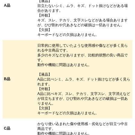
【液晶】
A品
目立たないシミ、ムラ、キズ、ドット抜けなどがある場
合があります。
【外観】
キズ、スレ、テカリ、文字スレなどがある場合あります
が、ひび割れや穴あきなどの破損は一切ありません。
【欠損】
キーボードなどの欠損はありません。
日常的に使用していたような使用感や傷などが多く見ら
れる中古商品です。
多少のキズなどがありますが、比較的状態の良い商品で
す。
動作や機能に問題はありません。
【液晶】
B品
A品に比べシミ、ムラ、キズ、ドット抜けなどが多く見ら
れます。
【外観】
A品に比べキズ、スレ、テカリ、文字スレ、文字消えなど
が目立ちますが、ひび割れや穴あきなどの破損は一切あ
りません。
【欠損】
キーボードなどの欠損はありません。
かなり使い込まれた傷や使用感・劣化などが目立つ中古
C品
商品です。
動作や機能に問題はありません。