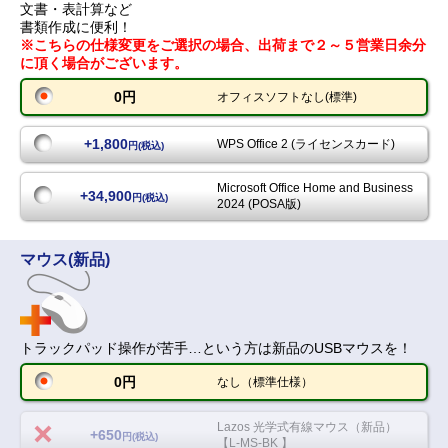
文書・表計算など
書類作成に便利！
※こちらの仕様変更をご選択の場合、出荷まで２～５営業日余分
に頂く場合がございます。
0円
オフィスソフトなし(標準)
+1,800
WPS Office 2 (ライセンスカード)
円(税込)
Microsoft Office Home and Business
+34,900
円(税込)
2024 (POSA版)
マウス(新品)
トラックパッド操作が苦手…という方は新品のUSBマウスを！
0円
なし（標準仕様）
Lazos 光学式有線マウス（新品）
+650
円(税込)
【L-MS-BK 】