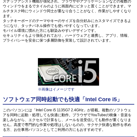
スナップアシスト機能が強化され、ブラウザやアプリケーションなどの複数の
ウィンドウをまるでタイルのように画面内にピタッと置くことができます。マ
ルチタスク時にウィンドウ同士が重なり合うことがなく、作業がしやすくなり
ます。
タッチキーボードのテーマやキーのサイズを自分好みにカスタマイズできるよ
うになり、タッチパネル操作でも使いやすくなっています。
モバイル環境に慣れた方にも馴染みやすいデザインです。
セキュリティもより強化されており、ハードウェアと連携し、アプリ、情報、
プライバシーを安全に保つ多層防御を実装して設計されています。
※画像はイメージです
ソフトウェア同時起動でも快適「Intel Core i5」
このパソコンには「Intel Core i5 1135G7 2.4GHz」が搭載。複数のソフトウェ
アを同時に起動・処理しても快適に動作。ブラウザでYouTubeの映像・音楽を
楽しみながら、エクセルで計算をし、メールを送受信しても動作が重くなりま
せん。高度で専門的な作業や処理はしないものの、サクサク快適な動作を求め
る方、お仕事用パソコンとしてご利用の方にもおすすめです。