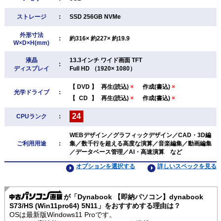
ストレージ
：
SSD 256GB NVMe
外形寸法
：
約316× 約227× 約19.9
W×D×H(mm)
液晶
13.3インチ ワイド画面 TFT
：
ディスプレイ
Full HD （1920× 1080）
【
DVD
】
再生(読込)
×
作成(書込)
×
光学ドライブ
：
【
CD
】
再生(読込)
×
作成(書込)
×
24
CPUランク
：
WEBデザイン／グラフィックデザイン／CAD・3D編
ご利用用途
：
集／数千行を超える高度な演算／音楽編集／動画編集
／データベース管理／AI・高速演算 など
オプションを選択する
詳しいスペックを見る
が「Dynabook 【即納パソコン】dynabook
S73/HS (Win11pro64) 5N11」をおすすめする理由は？
OSは最新版Windows11 Proです。