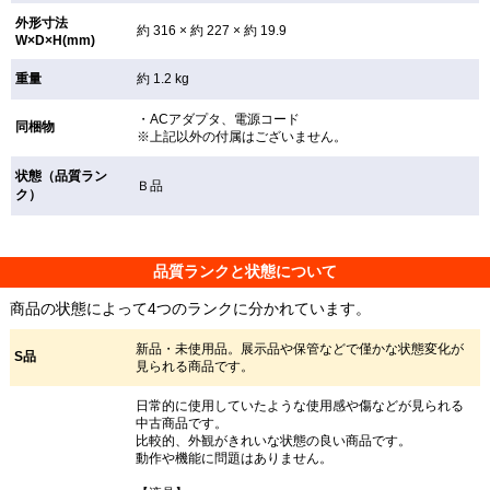
外形寸法
約 316 × 約 227 × 約 19.9
W×D×H(mm)
重量
約 1.2 kg
・ACアダプタ、電源コード
同梱物
※上記以外の付属はございません。
状態（品質ラン
Ｂ品
ク）
品質ランクと状態について
商品の状態によって4つのランクに分かれています。
新品・未使用品。展示品や保管などで僅かな状態変化が
S品
見られる商品です。
日常的に使用していたような使用感や傷などが見られる
中古商品です。
比較的、外観がきれいな状態の良い商品です。
動作や機能に問題はありません。