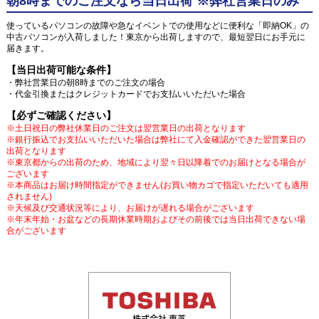
朝8時までのご注文なら当日出荷 ※弊社営業日のみ
使っているパソコンの故障や急なイベントでの使用などに便利な「即納OK」の
中古パソコンが入荷しました！東京から出荷しますので、最短翌日にお手元に
届きます。
【当日出荷可能な条件】
・弊社営業日の朝8時までのご注文の場合
・代金引換またはクレジットカードでお支払いいただいた場合
【必ずご確認ください】
※土日祝日の弊社休業日のご注文は翌営業日の出荷となります
※銀行振込でお支払いいただいた場合は弊社にて入金確認ができた翌営業日の
出荷となります
※東京都からの出荷のため、地域により翌々日以降着でのお届けとなる場合が
ございます
※本商品はお届け時間指定ができません(お買い物カゴで指定いただいても適用
されません)
※天候及び交通状況等により、お届けが遅れる場合がございます
※年末年始・お盆などの長期休業時期およびその前後では当日出荷できない場
合がございます