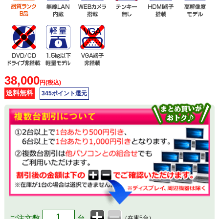
38,000
円(税込)
送料無料
345ポイント還元
ご注文数
台
（在庫5台）