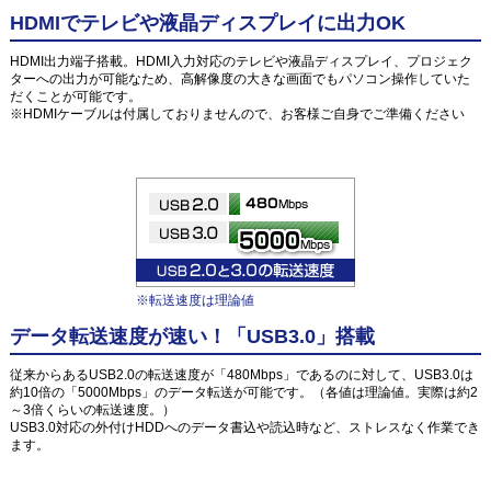
HDMIでテレビや液晶ディスプレイに出力OK
HDMI出力端子搭載。HDMI入力対応のテレビや液晶ディスプレイ、プロジェク
ターへの出力が可能なため、高解像度の大きな画面でもパソコン操作していた
だくことが可能です。
※HDMIケーブルは付属しておりませんので、お客様ご自身でご準備ください
※転送速度は理論値
データ転送速度が速い！「USB3.0」搭載
従来からあるUSB2.0の転送速度が「480Mbps」であるのに対して、USB3.0は
約10倍の「5000Mbps」のデータ転送が可能です。（各値は理論値。実際は約2
～3倍くらいの転送速度。）
USB3.0対応の外付けHDDへのデータ書込や読込時など、ストレスなく作業でき
ます。