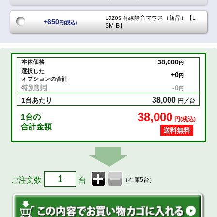
Lazos 有線静音マウス（新品）【L-
+650
円(税込)
SM-B】
38,000
本体価格
円
選択した
+
0
円
オプションの合計
特別割引
-
0
円
38,000
1台あたり
円／台
38,000
1
台の
円(税込)
合計金額
送料無料
ご注文数
台
（在庫5台）