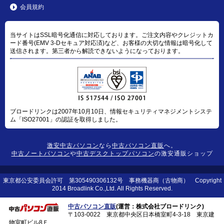
会員規約
当サイトはSSL暗号化通信に対応しております。ご注文内容やクレジットカ
ード番号(EMV 3-Dセキュア対応済)など、お客様の大切な情報は暗号化して
送信されます。第三者から解読できないようになっております。
ブロードリンクは2007年10月10日、情報セキュリティマネジメントシステ
ム「ISO27001」の認証を取得しました。
激安中古パソコン
なら
中古パソコン直販
へ。
中古ノートパソコン
や
中古デスクトップパソコン
の激安通販ショップ
東京都公安委員会許可 第305490306132号 事務機器商（古物商） Copyright
2014 Broadlink Co.,Ltd. All Rights Reserved.
中古パソコン直販
(運営：株式会社ブロードリンク)
〒103-0022 東京都中央区日本橋室町4-3-18 東京建
物室町ビル8Ｆ