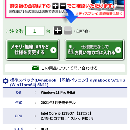
ご注文数
台
（在庫5台）
この商品について問い合わせる
標準スペック(Dynabook 【即納パソコン】dynabook S73/HS
(Win11pro64) 5N11)
：
OS
Windows11 Pro 64bit
年式
：
2021年3月発売モデル
Intel Core i5 1135G7 【11世代】
：
CPU
2.4GHz コア数：4 スレッド数：8
メモリ
：
8GB