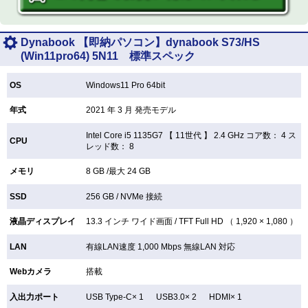
Dynabook 【即納パソコン】dynabook S73/HS
(Win11pro64) 5N11 標準スペック
OS
Windows11 Pro 64bit
年式
2021 年 3 月 発売モデル
Intel Core i5 1135G7 【
11世代 】 2.4 GHz コア数： 4 ス
CPU
レッド数： 8
メモリ
8 GB /最大 24 GB
SSD
256 GB /
NVMe 接続
液晶ディスプレイ
13.3 インチ
ワイド画面 /
TFT
Full HD （ 1,920 × 1,080 ）
LAN
有線LAN速度 1,000 Mbps 無線LAN
対応
Webカメラ
搭載
入出力ポート
USB Type-C× 1 USB3.0× 2 HDMI× 1