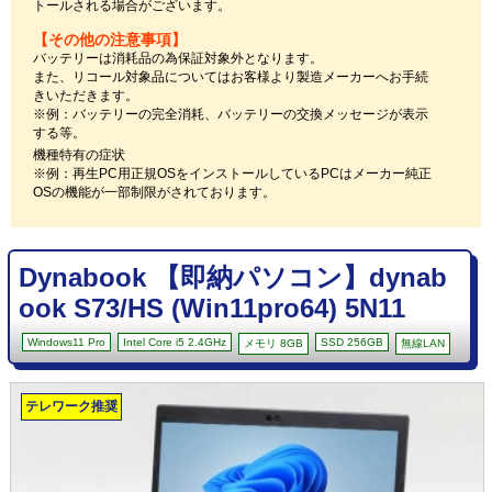
トールされる場合がございます。
【その他の注意事項】
バッテリーは消耗品の為保証対象外となります。
また、リコール対象品についてはお客様より製造メーカーへお手続
きいただきます。
※例：バッテリーの完全消耗、バッテリーの交換メッセージが表示
する等。
機種特有の症状
※例：再生PC用正規OSをインストールしているPCはメーカー純正
OSの機能が一部制限がされております。
Dynabook 【即納パソコン】dynab
ook S73/HS (Win11pro64) 5N11
Windows11 Pro
Intel Core i5 2.4GHz
SSD 256GB
メモリ 8GB
無線LAN
テレワーク推奨