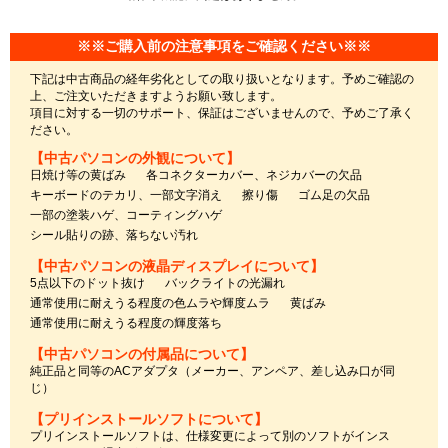
※※ご購入前の注意事項をご確認ください※※
下記は中古商品の経年劣化としての取り扱いとなります。予めご確認の
上、ご注文いただきますようお願い致します。
項目に対する一切のサポート、保証はございませんので、予めご了承く
ださい。
【中古パソコンの外観について】
日焼け等の黄ばみ
各コネクターカバー、ネジカバーの欠品
キーボードのテカリ、一部文字消え
擦り傷
ゴム足の欠品
一部の塗装ハゲ、コーティングハゲ
シール貼りの跡、落ちない汚れ
【中古パソコンの液晶ディスプレイについて】
5点以下のドット抜け
バックライトの光漏れ
通常使用に耐えうる程度の色ムラや輝度ムラ
黄ばみ
通常使用に耐えうる程度の輝度落ち
【中古パソコンの付属品について】
純正品と同等のACアダプタ（メーカー、アンペア、差し込み口が同
じ）
【プリインストールソフトについて】
プリインストールソフトは、仕様変更によって別のソフトがインス