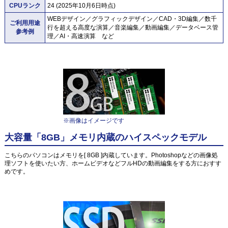
CPUランク
24 (2025年10月6日時点)
WEBデザイン／グラフィックデザイン／CAD・3D編集／数千
ご利用用途
行を超える高度な演算／音楽編集／動画編集／データベース管
参考例
理／AI・高速演算 など
※画像はイメージです
大容量「8GB」メモリ内蔵のハイスペックモデル
こちらのパソコンはメモリを[ 8GB ]内蔵しています。Photoshopなどの画像処
理ソフトを使いたい方、ホームビデオなどフルHDの動画編集をする方におすす
めです。