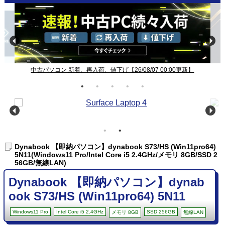
Windows11ノート一覧【26/08/07 00:00更新】
Dynabook 【即納パソコン】dynabook S73/HS (Win11pro64)
5N11(Windows11 Pro/Intel Core i5 2.4GHz/メモリ 8GB/SSD 2
56GB/無線LAN)
Dynabook 【即納パソコン】dynab
ook S73/HS (Win11pro64) 5N11
Windows11 Pro
Intel Core i5 2.4GHz
SSD 256GB
メモリ 8GB
無線LAN