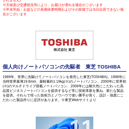
されません)
※天候及び交通状況等により、お届けが遅れる場合がございます
※年末年始・お盆などの長期休業時期およびその前後では当日出荷できない場
合がございます
個人向けノートパソコンの先駆者 東芝 TOSHIBA
1989年、世界に先駆けてノートパソコンを発売した東芝(TOSHIBA)。1998年に
当時世界最薄19.8mm、最軽量約1.19kg(※)のノートパソコン、2000年に世界初
(※)のマルチドライブ搭載ノートパソコン、2006年には耐久性にこだわった高
品質ビジネスノートパソコンを提供するなど常に技術革新を重ね、新たな製品
を提供。それらで培った技術力とノウハウで使い勝手が良く、設計・強度にこ
だわった製品作りに定評があります。※東芝Webサイトより