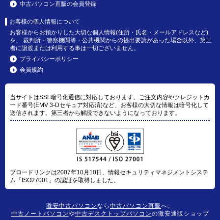
中古パソコン直販の会員登録
お客様の個人情報について
お客様からお預かりした大切な個人情報(住所・氏名・メールアドレスなど)
を、 裁判所・警察機関等・公共機関からの提出要請があった場合以外、第三
者に譲渡または利用する事は一切ございません。
プライバシーポリシー
会員規約
当サイトはSSL暗号化通信に対応しております。ご注文内容やクレジットカ
ード番号(EMV 3-Dセキュア対応済)など、お客様の大切な情報は暗号化して
送信されます。第三者から解読できないようになっております。
ブロードリンクは2007年10月10日、情報セキュリティマネジメントシステ
ム「ISO27001」の認証を取得しました。
激安中古パソコン
なら
中古パソコン直販
へ。
中古ノートパソコン
や
中古デスクトップパソコン
の激安通販ショップ