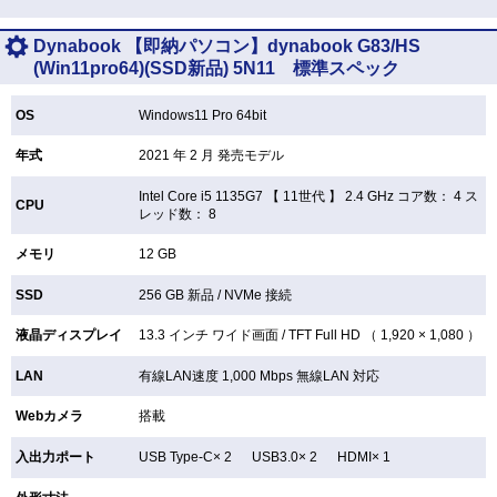
Dynabook 【即納パソコン】dynabook G83/HS
(Win11pro64)(SSD新品) 5N11 標準スペック
OS
Windows11 Pro 64bit
年式
2021 年 2 月 発売モデル
Intel Core i5 1135G7 【
11世代 】 2.4 GHz コア数： 4 ス
CPU
レッド数： 8
メモリ
12 GB
SSD
256 GB
新品 /
NVMe 接続
液晶ディスプレイ
13.3 インチ
ワイド画面 /
TFT
Full HD （ 1,920 × 1,080 ）
LAN
有線LAN速度 1,000 Mbps 無線LAN
対応
Webカメラ
搭載
入出力ポート
USB Type-C× 2 USB3.0× 2 HDMI× 1