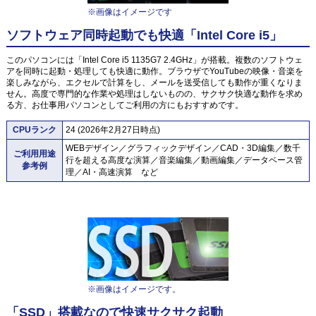
※画像はイメージです
ソフトウェア同時起動でも快適「Intel Core i5」
このパソコンには「Intel Core i5 1135G7 2.4GHz」が搭載。複数のソフトウェ
アを同時に起動・処理しても快適に動作。ブラウザでYouTubeの映像・音楽を
楽しみながら、エクセルで計算をし、メールを送受信しても動作が重くなりま
せん。高度で専門的な作業や処理はしないものの、サクサク快適な動作を求め
る方、お仕事用パソコンとしてご利用の方にもおすすめです。
CPUランク
24 (2026年2月27日時点)
WEBデザイン／グラフィックデザイン／CAD・3D編集／数千
ご利用用途
行を超える高度な演算／音楽編集／動画編集／データベース管
参考例
理／AI・高速演算 など
※画像はイメージです。
「SSD」搭載なので快速サクサク起動