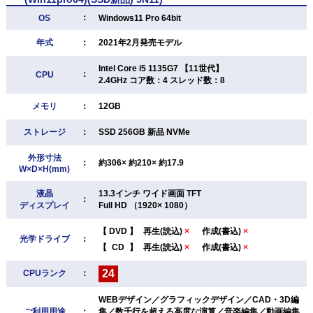
：
OS
Windows11 Pro 64bit
年式
：
2021年2月発売モデル
Intel Core i5 1135G7 【11世代】
：
CPU
2.4GHz コア数：4 スレッド数：8
メモリ
：
12GB
ストレージ
：
SSD 256GB 新品 NVMe
外形寸法
：
約306× 約210× 約17.9
W×D×H(mm)
液晶
13.3インチ ワイド画面 TFT
：
ディスプレイ
Full HD （1920× 1080）
【
DVD
】
再生(読込)
×
作成(書込)
×
光学ドライブ
：
【
CD
】
再生(読込)
×
作成(書込)
×
24
CPUランク
：
WEBデザイン／グラフィックデザイン／CAD・3D編
ご利用用途
：
集／数千行を超える高度な演算／音楽編集／動画編集