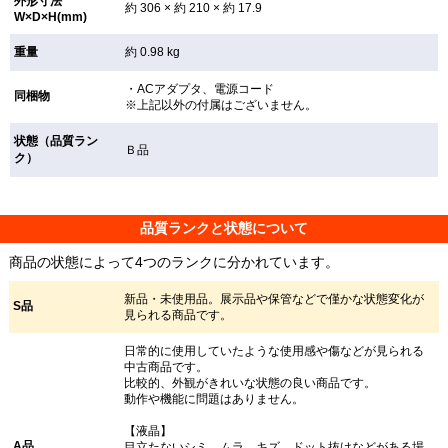
外形寸法
約 306 × 約 210 × 約 17.9
W×D×H(mm)
重量
約 0.98 kg
・ACアダプタ、電源コード
同梱物
※上記以外の付属はございません。
状態（品質ラン
Ｂ品
ク）
品質ランクと状態について
商品の状態によって4つのランクに分かれています。
新品・未使用品。展示品や保管などで僅かな状態変化が
S品
見られる商品です。
日常的に使用していたような使用感や傷などが見られる
中古商品です。
比較的、外観がきれいな状態の良い商品です。
動作や機能に問題はありません。
【液晶】
A品
目立たないシミ、ムラ、キズ、ドット抜けなどがある場