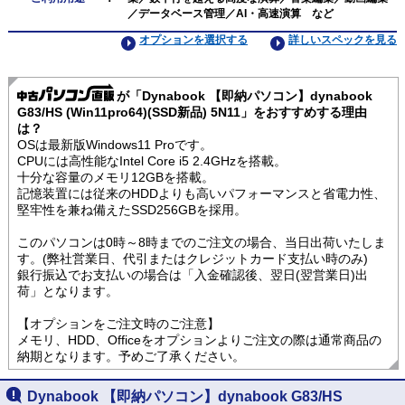
／データベース管理／AI・高速演算 など
オプションを選択する
詳しいスペックを見る
が「Dynabook 【即納パソコン】dynabook
G83/HS (Win11pro64)(SSD新品) 5N11」をおすすめする理由
は？
OSは最新版Windows11 Proです。
CPUには高性能なIntel Core i5 2.4GHzを搭載。
十分な容量のメモリ12GBを搭載。
記憶装置には従来のHDDよりも高いパフォーマンスと省電力性、
堅牢性を兼ね備えたSSD256GBを採用。
このパソコンは0時～8時までのご注文の場合、当日出荷いたしま
す。(弊社営業日、代引またはクレジットカード支払い時のみ)
銀行振込でお支払いの場合は「入金確認後、翌日(翌営業日)出
荷」となります。
【オプションをご注文時のご注意】
メモリ、HDD、Officeをオプションよりご注文の際は通常商品の
納期となります。予めご了承ください。
Dynabook 【即納パソコン】dynabook G83/HS