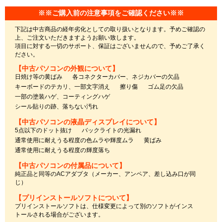
※※ご購入前の注意事項をご確認ください※※
下記は中古商品の経年劣化としての取り扱いとなります。予めご確認の
上、ご注文いただきますようお願い致します。
項目に対する一切のサポート、保証はございませんので、予めご了承く
ださい。
【中古パソコンの外観について】
日焼け等の黄ばみ
各コネクターカバー、ネジカバーの欠品
キーボードのテカリ、一部文字消え
擦り傷
ゴム足の欠品
一部の塗装ハゲ、コーティングハゲ
シール貼りの跡、落ちない汚れ
【中古パソコンの液晶ディスプレイについて】
5点以下のドット抜け
バックライトの光漏れ
通常使用に耐えうる程度の色ムラや輝度ムラ
黄ばみ
通常使用に耐えうる程度の輝度落ち
【中古パソコンの付属品について】
純正品と同等のACアダプタ（メーカー、アンペア、差し込み口が同
じ）
【プリインストールソフトについて】
プリインストールソフトは、仕様変更によって別のソフトがインス
トールされる場合がございます。