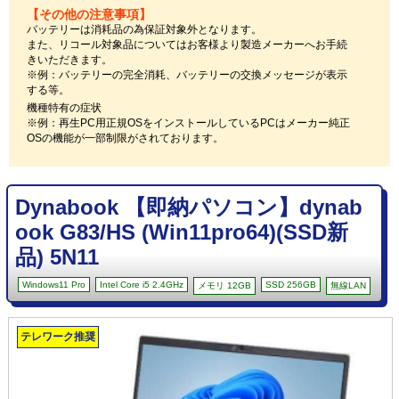
【その他の注意事項】
バッテリーは消耗品の為保証対象外となります。
また、リコール対象品についてはお客様より製造メーカーへお手続
きいただきます。
※例：バッテリーの完全消耗、バッテリーの交換メッセージが表示
する等。
機種特有の症状
※例：再生PC用正規OSをインストールしているPCはメーカー純正
OSの機能が一部制限がされております。
Dynabook 【即納パソコン】dynab
ook G83/HS (Win11pro64)(SSD新
品) 5N11
Windows11 Pro
Intel Core i5 2.4GHz
SSD 256GB
メモリ 12GB
無線LAN
テレワーク推奨