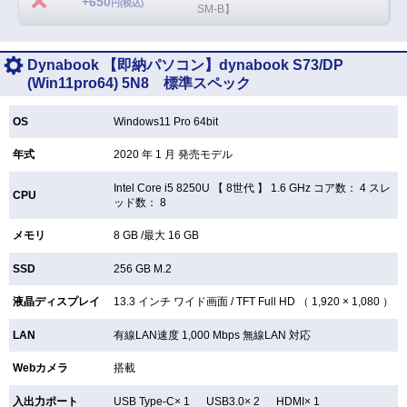
+650
円(税込)
SM-B】
Dynabook 【即納パソコン】dynabook S73/DP
(Win11pro64) 5N8 標準スペック
OS
Windows11 Pro 64bit
年式
2020 年 1 月 発売モデル
Intel Core i5 8250U 【
8世代 】 1.6 GHz コア数： 4 スレ
CPU
ッド数： 8
メモリ
8 GB /最大 16 GB
SSD
256 GB
M.2
液晶ディスプレイ
13.3 インチ
ワイド画面 /
TFT
Full HD （ 1,920 × 1,080 ）
LAN
有線LAN速度 1,000 Mbps 無線LAN
対応
Webカメラ
搭載
入出力ポート
USB Type-C× 1 USB3.0× 2 HDMI× 1