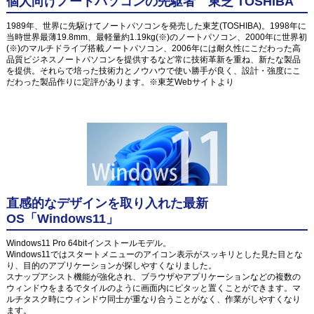
個人向けノートパソコンの先駆者 東芝 TOSHIBA
1989年、世界に先駆けてノートパソコンを発売した東芝(TOSHIBA)。1998年に
当時世界最薄19.8mm、最軽量約1.19kg(※)のノートパソコン、2000年に世界初
(※)のマルチドライブ搭載ノートパソコン、2006年には耐久性にこだわった高
品質ビジネスノートパソコンを提供するなど常に技術革新を重ね、新たな製品
を提供。それらで培った技術力とノウハウで使い勝手が良く、設計・強度にこ
だわった製品作りに定評があります。※東芝Webサイトより
直感的なデザインを取り入れた最新
OS「Windows11」
Windows11 Pro 64bitインストールモデル。
Windows11ではスタートメニューのアイコン表示がスッキリとした見た目とな
り、目的のアプリケーションが探しやすくなりました。
スナップアシスト機能が強化され、ブラウザやアプリケーションなどの複数の
ウィンドウをまるでタイルのように画面内にピタッと置くことができます。マ
ルチタスク時にウィンドウ同士が重なり合うことがなく、作業がしやすくなり
ます。