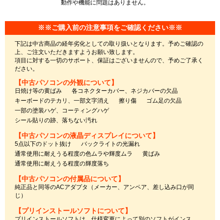
動作や機能に問題はありません。
※※ご購入前の注意事項をご確認ください※※
下記は中古商品の経年劣化としての取り扱いとなります。予めご確認の
上、ご注文いただきますようお願い致します。
項目に対する一切のサポート、保証はございませんので、予めご了承く
ださい。
【中古パソコンの外観について】
日焼け等の黄ばみ
各コネクターカバー、ネジカバーの欠品
キーボードのテカリ、一部文字消え
擦り傷
ゴム足の欠品
一部の塗装ハゲ、コーティングハゲ
シール貼りの跡、落ちない汚れ
【中古パソコンの液晶ディスプレイについて】
5点以下のドット抜け
バックライトの光漏れ
通常使用に耐えうる程度の色ムラや輝度ムラ
黄ばみ
通常使用に耐えうる程度の輝度落ち
【中古パソコンの付属品について】
純正品と同等のACアダプタ（メーカー、アンペア、差し込み口が同
じ）
【プリインストールソフトについて】
プリインストールソフトは、仕様変更によって別のソフトがインス