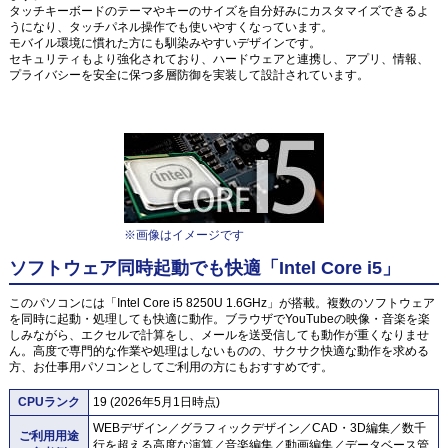
タッチキーボードのテーマやキーのサイズを自分好みにカスタマイズできるよ
うになり、タッチパネル操作でも使いやすくなっています。
モバイル環境に慣れた方にも馴染みやすいデザインです。
セキュリティもより強化されており、ハードウェアと連携し、アプリ、情報、
プライバシーを安全に保つ多層防御を実装して設計されています。
※画像はイメージです
ソフトウェア同時起動でも快適「Intel Core i5」
このパソコンには「Intel Core i5 8250U 1.6GHz」が搭載。複数のソフトウェア
を同時に起動・処理しても快適に動作。ブラウザでYouTubeの映像・音楽を楽
しみながら、エクセルで計算をし、メールを送受信しても動作が重くなりませ
ん。高度で専門的な作業や処理はしないものの、サクサク快適な動作を求める
方、お仕事用パソコンとしてご利用の方にもおすすめです。
CPUランク
19 (2026年5月1日時点)
WEBデザイン／グラフィックデザイン／CAD・3D編集／数千
ご利用用途
行を超える高度な演算／音楽編集／動画編集／データベース管