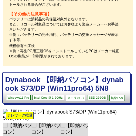
トールされる場合がございます。
【その他の注意事項】
バッテリーは消耗品の為保証対象外となります。
また、リコール対象品についてはお客様より製造メーカーへお手続
きいただきます。
※例：バッテリーの完全消耗、バッテリーの交換メッセージが表示
する等。
機種特有の症状
※例：再生PC用正規OSをインストールしているPCはメーカー純正
OSの機能が一部制限がされております。
Dynabook 【即納パソコン】dynab
ook S73/DP (Win11pro64) 5N8
Windows11 Pro
Intel Core i5 1.6GHz
SSD 256GB
メモリ 8GB
無線LAN
テレワーク推奨