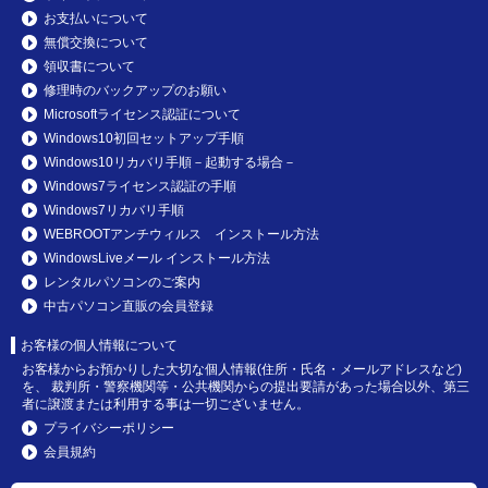
お支払いについて
無償交換について
領収書について
修理時のバックアップのお願い
Microsoftライセンス認証について
Windows10初回セットアップ手順
Windows10リカバリ手順－起動する場合－
Windows7ライセンス認証の手順
Windows7リカバリ手順
WEBROOTアンチウィルス インストール方法
WindowsLiveメール インストール方法
レンタルパソコンのご案内
中古パソコン直販の会員登録
お客様の個人情報について
お客様からお預かりした大切な個人情報(住所・氏名・メールアドレスなど)
を、 裁判所・警察機関等・公共機関からの提出要請があった場合以外、第三
者に譲渡または利用する事は一切ございません。
プライバシーポリシー
会員規約