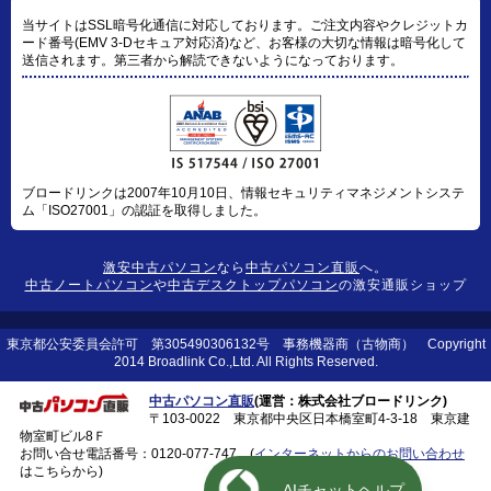
当サイトはSSL暗号化通信に対応しております。ご注文内容やクレジットカ
ード番号(EMV 3-Dセキュア対応済)など、お客様の大切な情報は暗号化して
送信されます。第三者から解読できないようになっております。
ブロードリンクは2007年10月10日、情報セキュリティマネジメントシステ
ム「ISO27001」の認証を取得しました。
激安中古パソコン
なら
中古パソコン直販
へ。
中古ノートパソコン
や
中古デスクトップパソコン
の激安通販ショップ
東京都公安委員会許可 第305490306132号 事務機器商（古物商） Copyright
2014 Broadlink Co.,Ltd. All Rights Reserved.
中古パソコン直販
(運営：株式会社ブロードリンク)
〒103-0022 東京都中央区日本橋室町4-3-18 東京建
物室町ビル8Ｆ
お問い合せ電話番号：
0120-077-747
(
インターネットからのお問い合わせ
はこちらから)