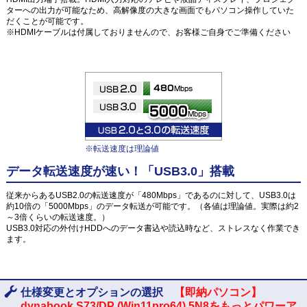
ターへの出力が可能なため、高解像度の大きな画面でもパソコン操作していた
だくことが可能です。
※HDMIケーブルは付属しておりませんので、お客様ご自身でご準備ください
※転送速度は理論値
データ転送速度が速い！「USB3.0」搭載
従来からあるUSB2.0の転送速度が「480Mbps」であるのに対して、USB3.0は
約10倍の「5000Mbps」のデータ転送が可能です。（各値は理論値。実際は約2
～3倍くらいの転送速度。）
USB3.0対応の外付けHDDへのデータ書込や読込時など、ストレスなく作業でき
ます。
仕様変更とオプションの選択
【即納パソコン】
dynabook S73/DP (Win11pro64) 5N8をもっとパワーア