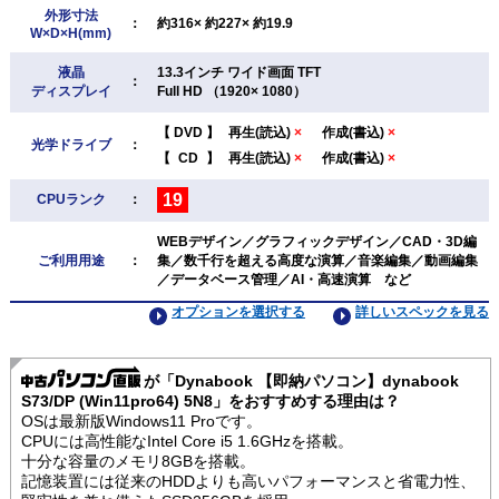
外形寸法
：
約316× 約227× 約19.9
W×D×H(mm)
液晶
13.3インチ ワイド画面 TFT
：
ディスプレイ
Full HD （1920× 1080）
【
DVD
】
再生(読込)
×
作成(書込)
×
光学ドライブ
：
【
CD
】
再生(読込)
×
作成(書込)
×
19
CPUランク
：
WEBデザイン／グラフィックデザイン／CAD・3D編
ご利用用途
：
集／数千行を超える高度な演算／音楽編集／動画編集
／データベース管理／AI・高速演算 など
オプションを選択する
詳しいスペックを見る
が「Dynabook 【即納パソコン】dynabook
S73/DP (Win11pro64) 5N8」をおすすめする理由は？
OSは最新版Windows11 Proです。
CPUには高性能なIntel Core i5 1.6GHzを搭載。
十分な容量のメモリ8GBを搭載。
記憶装置には従来のHDDよりも高いパフォーマンスと省電力性、