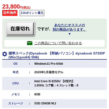
23,800
円(税込)
送料無料
216ポイント還元
あなたにオススメの
ですが、
別の商品があります。
▼
この商品について問い合わせる
標準スペック(Dynabook 【即納パソコン】dynabook S73/DP
(Win11pro64) 5N8)
：
OS
Windows11 Pro 64bit
年式
：
2020年1月発売モデル
Intel Core i5 8250U 【8世代】
：
CPU
1.6GHz コア数：4 スレッド数：8
メモリ
：
8GB
ストレージ
：
SSD 256GB M.2