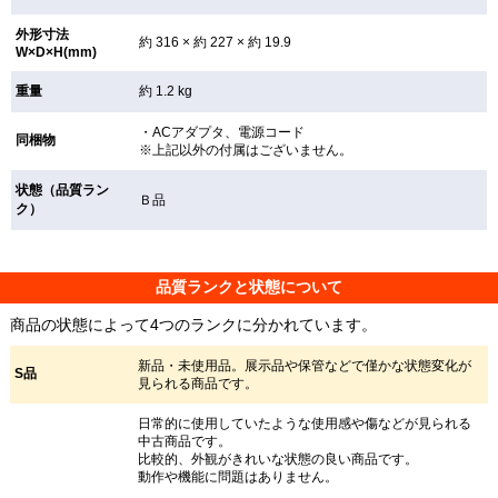
外形寸法
約 316 × 約 227 × 約 19.9
W×D×H(mm)
重量
約 1.2 kg
・ACアダプタ、電源コード
同梱物
※上記以外の付属はございません。
状態（品質ラン
Ｂ品
ク）
品質ランクと状態について
商品の状態によって4つのランクに分かれています。
新品・未使用品。展示品や保管などで僅かな状態変化が
S品
見られる商品です。
日常的に使用していたような使用感や傷などが見られる
中古商品です。
比較的、外観がきれいな状態の良い商品です。
動作や機能に問題はありません。