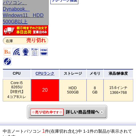
テレワーク推奨
売り切れ
在庫
CPU
CPUランク
ストレージ
メモリ
液晶/解像度
Core i5
8265U
15.6インチ
HDD
8
20
【8世代】
500GB
GB
1366×768
4コア8スレ
1
中古ノートパソコン
件(在庫切れ含む)中 1-1件の製品が表示されて