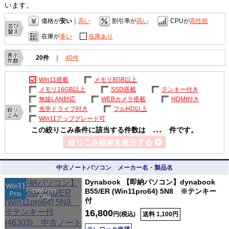
います。
価格が
安い
｜
高い
割引率が
高い
CPUが
高性能
在庫が
多い
在庫あり
20件
｜
40件
Win11搭載
メモリ8GB以上
メモリ16GB以上
SSD搭載
テンキー付き
無線LAN対応
WEBカメラ搭載
HDMI付き
光学ドライブ付き
フルHD以上
Win11アップグレード可
...
この絞りこみ条件に該当する件数は
件です。
中古ノートパソコン メーカー名・製品名
Dynabook 【即納パソコン】dynabook
B55/ER (Win11pro64) 5N8 ※テンキー
1366×768
2.3kg
付
16,800
円(税込)
送料 1,100円