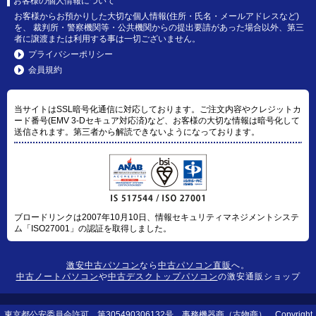
お客様の個人情報について
お客様からお預かりした大切な個人情報(住所・氏名・メールアドレスなど)
を、 裁判所・警察機関等・公共機関からの提出要請があった場合以外、第三
者に譲渡または利用する事は一切ございません。
プライバシーポリシー
会員規約
当サイトはSSL暗号化通信に対応しております。ご注文内容やクレジットカ
ード番号(EMV 3-Dセキュア対応済)など、お客様の大切な情報は暗号化して
送信されます。第三者から解読できないようになっております。
ブロードリンクは2007年10月10日、情報セキュリティマネジメントシステ
ム「ISO27001」の認証を取得しました。
激安中古パソコン
なら
中古パソコン直販
へ。
中古ノートパソコン
や
中古デスクトップパソコン
の激安通販ショップ
東京都公安委員会許可 第305490306132号 事務機器商（古物商） Copyright