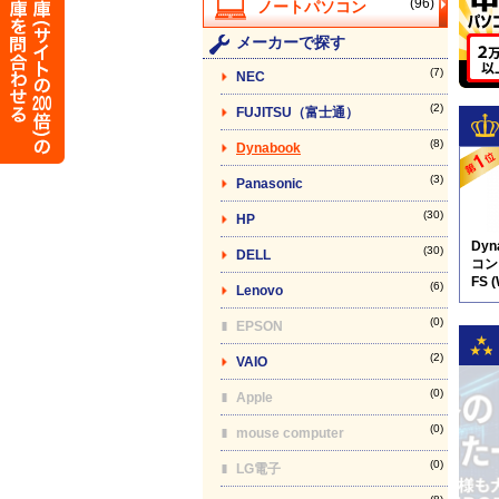
(96)
メーカーで探す
(7)
NEC
(2)
FUJITSU（富士通）
(8)
Dynabook
(3)
Panasonic
(30)
HP
Dy
(30)
DELL
コン】
FS 
(6)
Lenovo
※
(0)
EPSON
(2)
VAIO
(0)
Apple
(0)
mouse computer
(0)
LG電子