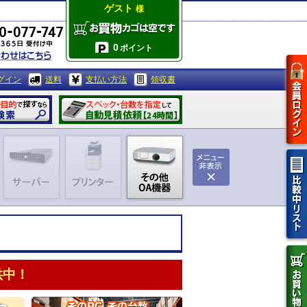
ゲスト
様
0
ポイント
グイン
送料
支払い方法
領収書
供中！