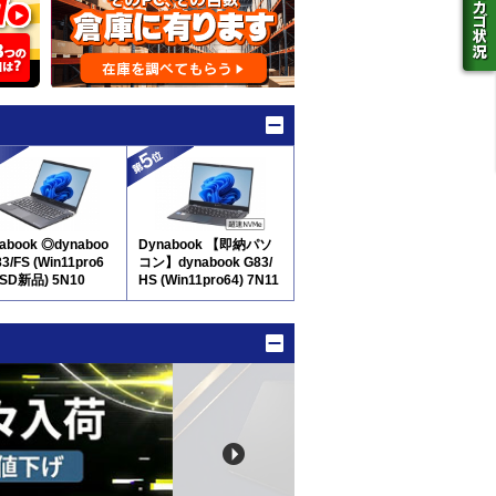
abook ◎dynaboo
Dynabook 【即納パソ
83/FS (Win11pro6
コン】dynabook G83/
SSD新品) 5N10
HS (Win11pro64) 7N11