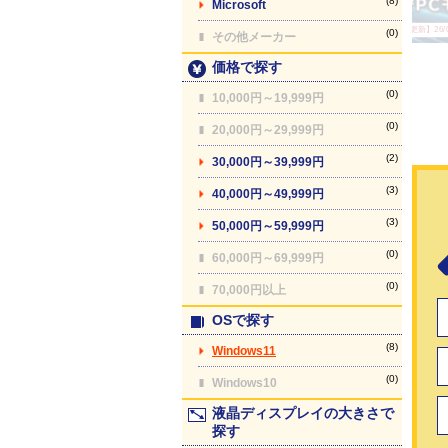
(8)
Microsoft
【最終更新】26/08
(0)
その他メーカー
価格で探す
(0)
10,000円～19,999円
(0)
20,000円～29,999円
(2)
30,000円～39,999円
(3)
40,000円～49,999円
(3)
50,000円～59,999円
(0)
60,000円～69,999円
(0)
70,000円以上
OSで探す
(8)
Windows11
(0)
Windows10
液晶ディスプレイの大きさで
探す