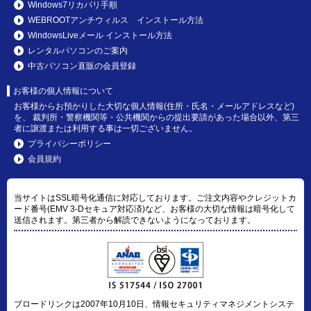
Windows7リカバリ手順
WEBROOTアンチウィルス インストール方法
WindowsLiveメール インストール方法
レンタルパソコンのご案内
中古パソコン直販の会員登録
お客様の個人情報について
お客様からお預かりした大切な個人情報(住所・氏名・メールアドレスなど)
を、 裁判所・警察機関等・公共機関からの提出要請があった場合以外、第三
者に譲渡または利用する事は一切ございません。
プライバシーポリシー
会員規約
当サイトはSSL暗号化通信に対応しております。ご注文内容やクレジットカ
ード番号(EMV 3-Dセキュア対応済)など、お客様の大切な情報は暗号化して
送信されます。第三者から解読できないようになっております。
ブロードリンクは2007年10月10日、情報セキュリティマネジメントシステ