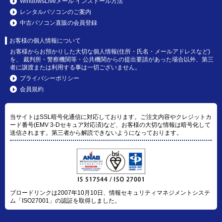
WindowsLiveメール インストール方法
レンタルパソコンのご案内
中古パソコン直販の会員登録
お客様の個人情報について
お客様からお預かりした大切な個人情報(住所・氏名・メールアドレスなど)
を、 裁判所・警察機関等・公共機関からの提出要請があった場合以外、第三
者に譲渡または利用する事は一切ございません。
プライバシーポリシー
会員規約
当サイトはSSL暗号化通信に対応しております。ご注文内容やクレジットカ
ード番号(EMV 3-Dセキュア対応済)など、お客様の大切な情報は暗号化して
送信されます。第三者から解読できないようになっております。
ブロードリンクは2007年10月10日、情報セキュリティマネジメントシステ
ム「ISO27001」の認証を取得しました。