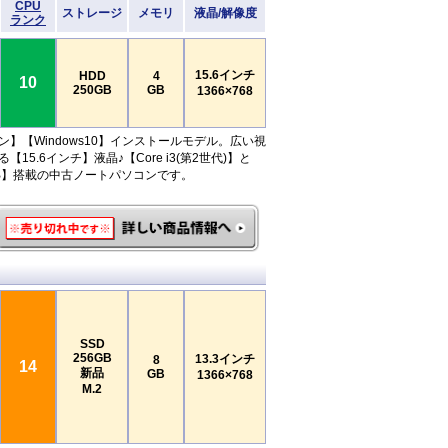
CPU
ストレージ
メモリ
液晶/解像度
ランク
15.6インチ
HDD
4
10
250GB
GB
1366×768
ン】【Windows10】インストールモデル。広い視
【15.6インチ】液晶♪【Core i3(第2世代)】と
GB】搭載の中古ノートパソコンです。
SSD
256GB
13.3インチ
8
14
新品
GB
1366×768
M.2