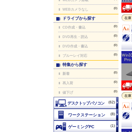
(0)
WEBカメラなし
ドライブから探す
在庫
(0)
CD作成・書込
(0)
DVD再生・読込
(0)
DVD作成・書込
(0)
ブルーレイ対応
特集から探す
(0)
新着
(0)
再入荷
(0)
値下げ
在庫
(62)
(8)
(1)