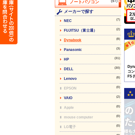
(97)
メーカーで探す
(7)
NEC
(2)
FUJITSU（富士通）
(8)
Dynabook
(3)
Panasonic
(31)
HP
Dy
(30)
DELL
コン】
FS 
(6)
Lenovo
※
(0)
EPSON
(2)
VAIO
(0)
Apple
(0)
mouse computer
(0)
LG電子