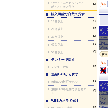
ワード・エクセル・パワ
(0)
ポ・アクセス付き
購入可能な台数で探す
(0)
10台以上
(0)
20台以上
(0)
30台以上
(0)
40台以上
(0)
50台以上
在庫
テンキーで探す
(0)
テンキー付き
無線LANから探す
(0)
無線LAN対応モデル
無線LANを追加できるモデ
(0)
ル
WEBカメラで探す
(0)
WEBカメラ搭載