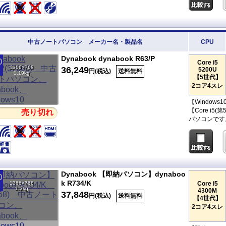
中古ノートパソコン メーカー名・製品名
CPU
Dynabook dynabook R63/P
Core i5
1366×768
36,249
5200U
円(税込)
送料無料
1.19kg
【5世代】
2コア4スレ
【Windows
【Core i
売り切れ
パソコンです
Dynabook 【即納パソコン】dynaboo
k R734/K
1366×768
Core i5
1.3kg
4300M
37,848
円(税込)
送料無料
【4世代】
2コア4スレ