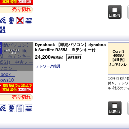
売り切れ
Dynabook 【即納パソコン】dynaboo
k Satellite R35/M ※テンキー付
1366×768
Core i3
2.3kg
4005U
24,200
円(税込)
送料無料
【4世代】
2コア4スレ
テレワーク推奨
Core i3
付き。テレワ
ル♪対応のデ
売り切れ