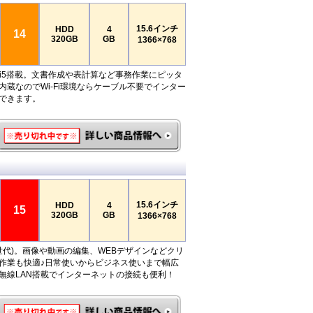
15.6インチ
HDD
4
14
320GB
GB
1366×768
e i5搭載。文書作成や表計算など事務作業にピッタ
N内蔵なのでWi-Fi環境ならケーブル不要でインター
できます。
15.6インチ
HDD
4
15
320GB
GB
1366×768
 (第3世代)。画像や動画の編集、WEBデザインなどクリ
作業も快適♪日常使いからビジネス使いまで幅広
無線LAN搭載でインターネットの接続も便利！