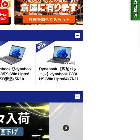
abook ◎dynaboo
Dynabook 【即納パソ
83/FS (Win11pro6
コン】dynabook G83/
SSD新品) 5N10
HS (Win11pro64) 7N11