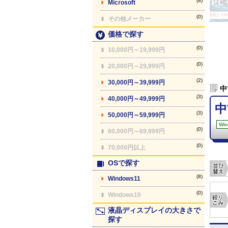
(8)
Microsoft
【最終更新】26/08
(0)
その他メーカー
価格で探す
(0)
10,000円～19,999円
(0)
20,000円～29,999円
(2)
30,000円～39,999円
中
(3)
40,000円～49,999円
中
(3)
50,000円～59,999円
Win
(0)
60,000円～69,999円
(0)
70,000円以上
OSで探す
(8)
Windows11
(0)
Windows10
液晶ディスプレイの大きさで
探す