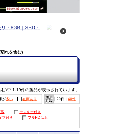
【最終更新】26/08/07 16:00
庫切れを含む)
む)中 1-19件の製品が表示されています。
庫が
多い
在庫あり
20件
｜
40件
搭載
テンキー付き
イブ付き
フルHD以上