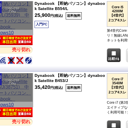
Dynabook 【即納パソコン】dynaboo
Core i5
k Satellite B554/L
1366×768
4200M
2.4kg
25,900
【4世代】
円(税込)
送料無料
2コア4スレ
入門PC
第4世代Cor
リ！無線LA
ネットを利用
売り切れ
Dynabook 【即納パソコン】dynaboo
Core i7
k Satellite B453/J
1366×768
3540M
2.4kg
35,420
【3世代】
円(税込)
送料無料
2コア4スレ
Core i7
エイティブな
く利用可能！
売り切れ