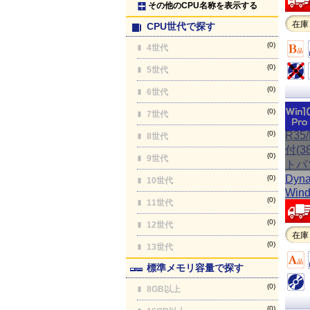
その他のCPU名称を表示する
在庫
CPU世代で探す
(0)
4世代
(0)
5世代
(0)
6世代
(0)
7世代
(0)
8世代
(0)
9世代
(0)
10世代
(0)
11世代
(0)
12世代
在庫
(0)
13世代
標準メモリ容量で探す
(0)
8GB以上
(0)