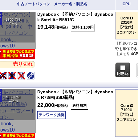
中古ノートパソコン メーカー名・製品名
CPU
Dynabook 【即納パソコン】dynaboo
Core i3
k Satellite B551/C
1366×768
2310M
2.4kg
19,148
【2世代】
円(税込)
送料 1,100円
2コア4スレ
【即納パソコ
野を確保できる
【メモリ 4
売り切れ
Dynabook 【即納パソコン】dynaboo
k R73/M(SSD新品)
1366×768
1.34kg
22,800
円(税込)
送料無料
Core i3
7100U
【7世代】
テレワーク推奨
2コア4スレ