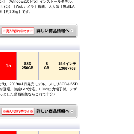
】【Windows10 Pro】インストールモデル。
5(第4世代)】【Webカメラ】搭載。大人気【無線LA
【約1.3kg】です。
SSD
8
15.6インチ
15
256GB
GB
1366×768
(第7世代)。2019年1月発売モデル。メモリ8GB＆SSD
が登場。無線LAN対応。HDMI出力端子付。デザ
っとした動画編集ならこれで十分♪