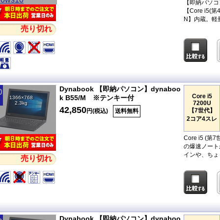
【即納パソコン
【Core i
N】内蔵。軽量
売り切れ
Dynabook 【即納パソコン】dynaboo
Core i5
k B55/M ※テンキー付
1366×768
7200U
2.3kg
42,850
【7世代】
円(税込)
送料無料
2コア4スレ
Core i5 
の爆速ノート
インや、ちょ
売り切れ
Dynabook 【即納パソコン】dynaboo