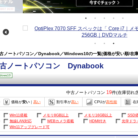
/07 16:00
古ノートパソコン／Dynabook／Windows10の一覧(価格が安い順/在
古ノートパソコン Dynabook
dows10
19
中古ノートパソコン
件(在庫切れ含
価格が
安い
｜
高い
割引率が
高い
CPUが
高性能
在
Win11搭載
メモリ8GB以上
メモリ16GB以上
SSD
無線LAN対応
WEBカメラ搭載
HDMI付き
光学ドラ
Win11アップグレード可