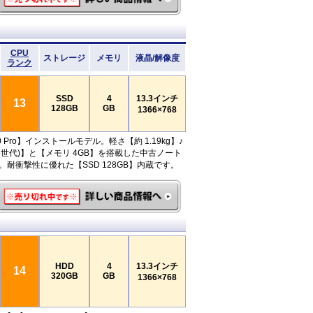
CPU
ストレージ
メモリ
液晶/解像度
ランク
SSD
4
13.3インチ
13
128GB
GB
1366×768
10 Pro】インストールモデル。軽さ【約 1.19kg】♪
5(第5世代)】と【メモリ 4GB】を搭載した中古ノート
。耐衝撃性に優れた【SSD 128GB】内蔵です。
HDD
4
13.3インチ
14
320GB
GB
1366×768