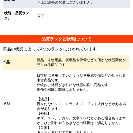
※上記以外の付属はございません。
状態（品質ラン
Ｃ品
ク）
品質ランクと状態について
商品の状態によって4つのランクに分かれています。
新品・未使用品。展示品や保管などで僅かな状態変化が
S品
見られる商品です。
日常的に使用していたような使用感や傷などが見られる
中古商品です。
比較的、外観がきれいな状態の良い商品です。
動作や機能に問題はありません。
【液晶】
A品
目立たないシミ、ムラ、キズ、ドット抜けなどがある場
合があります。
【外観】
キズ、スレ、テカリ、文字スレなどがある場合あります
が、ひび割れや穴あきなどの破損は一切ありません。
【欠損】
キーボードなどの欠損はありません。