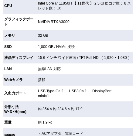
Intel Core i7 11850H 【
11世代 】 2.5 GHz コア数： 8 ス
CPU
レッド数： 16
グラフィックボー
NVIDIA RTX A3000
ド
メモリ
32 GB
SSD
1,000 GB /
NVMe 接続
液晶ディスプレイ
15.6 インチ
ワイド画面 /
TFT
Full HD （ 1,920 × 1,080 ）
LAN
無線LAN
対応
Webカメラ
搭載
USB Type-C× 2 USB3.0× 1 DisplayPort
入出力ポート
mini×1
外形寸法
約 354 × 約 234.6 × 約 17.9
W×D×H(mm)
重量
約 1.9 kg
・ACアダプタ、電源コード
同梱物