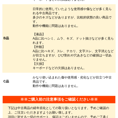
日常的に使用していたような使用感や傷などが多く見ら
れる中古商品です。
多少のキズなどがありますが、比較的状態の良い商品で
す。
動作や機能に問題はありません。
【液晶】
B品
A品に比べシミ、ムラ、キズ、ドット抜けなどが多く見ら
れます。
【外観】
A品に比べキズ、スレ、テカリ、文字スレ、文字消えなど
が目立ちますが、ひび割れや穴あきなどの破損は一切あ
りません。
【欠損】
キーボードなどの欠損はありません。
かなり使い込まれた傷や使用感・劣化などが目立つ中古
C品
商品です。
動作や機能に問題はありません。
※※ご購入前の注意事項をご確認ください※※
下記は中古商品の経年劣化としての取り扱いとなります。予めご確認の
上、ご注文いただきますようお願い致します。
項目に対する一切のサポート、保証はございませんので、予めご了承く