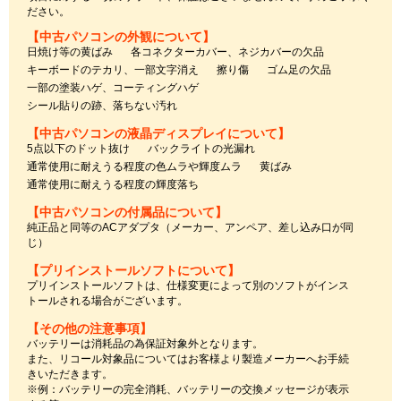
ださい。
【中古パソコンの外観について】
日焼け等の黄ばみ
各コネクターカバー、ネジカバーの欠品
キーボードのテカリ、一部文字消え
擦り傷
ゴム足の欠品
一部の塗装ハゲ、コーティングハゲ
シール貼りの跡、落ちない汚れ
【中古パソコンの液晶ディスプレイについて】
5点以下のドット抜け
バックライトの光漏れ
通常使用に耐えうる程度の色ムラや輝度ムラ
黄ばみ
通常使用に耐えうる程度の輝度落ち
【中古パソコンの付属品について】
純正品と同等のACアダプタ（メーカー、アンペア、差し込み口が同
じ）
【プリインストールソフトについて】
プリインストールソフトは、仕様変更によって別のソフトがインス
トールされる場合がございます。
【その他の注意事項】
バッテリーは消耗品の為保証対象外となります。
また、リコール対象品についてはお客様より製造メーカーへお手続
きいただきます。
※例：バッテリーの完全消耗、バッテリーの交換メッセージが表示