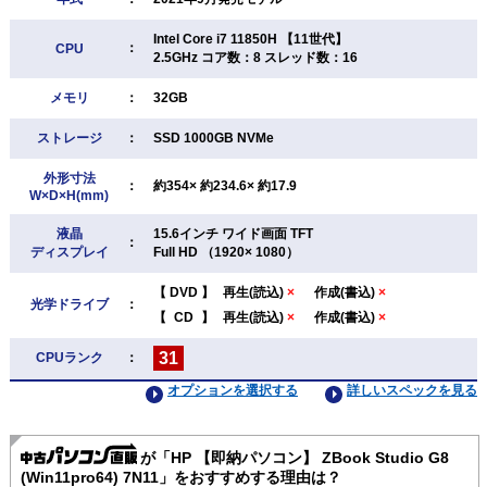
Intel Core i7 11850H 【11世代】
：
CPU
2.5GHz コア数：8 スレッド数：16
メモリ
：
32GB
ストレージ
：
SSD 1000GB NVMe
外形寸法
：
約354× 約234.6× 約17.9
W×D×H(mm)
液晶
15.6インチ ワイド画面 TFT
：
ディスプレイ
Full HD （1920× 1080）
【
DVD
】
再生(読込)
×
作成(書込)
×
光学ドライブ
：
【
CD
】
再生(読込)
×
作成(書込)
×
31
CPUランク
：
オプションを選択する
詳しいスペックを見る
が「HP 【即納パソコン】 ZBook Studio G8
(Win11pro64) 7N11」をおすすめする理由は？