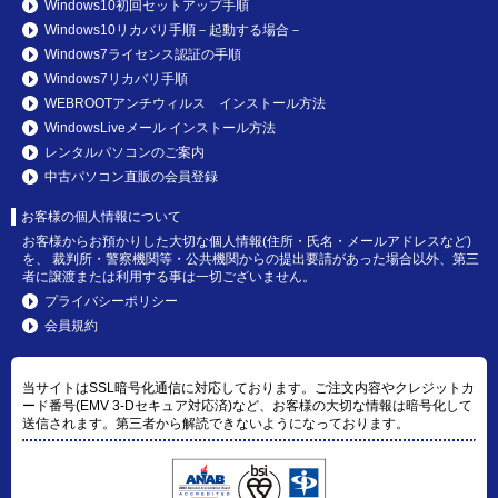
Windows10初回セットアップ手順
Windows10リカバリ手順－起動する場合－
Windows7ライセンス認証の手順
Windows7リカバリ手順
WEBROOTアンチウィルス インストール方法
WindowsLiveメール インストール方法
レンタルパソコンのご案内
中古パソコン直販の会員登録
お客様の個人情報について
お客様からお預かりした大切な個人情報(住所・氏名・メールアドレスなど)
を、 裁判所・警察機関等・公共機関からの提出要請があった場合以外、第三
者に譲渡または利用する事は一切ございません。
プライバシーポリシー
会員規約
当サイトはSSL暗号化通信に対応しております。ご注文内容やクレジットカ
ード番号(EMV 3-Dセキュア対応済)など、お客様の大切な情報は暗号化して
送信されます。第三者から解読できないようになっております。