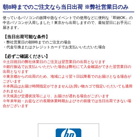
朝8時までのご注文なら当日出荷 ※弊社営業日のみ
使っているパソコンの故障や急なイベントでの使用などに便利な「即納OK」の
中古パソコンが入荷しました！東京から出荷しますので、最短翌日にお手元に
届きます。
【当日出荷可能な条件】
・弊社営業日の朝8時までのご注文の場合
・代金引換またはクレジットカードでお支払いいただいた場合
【必ずご確認ください】
※土日祝日の弊社休業日のご注文は翌営業日の出荷となります
※銀行振込でお支払いいただいた場合は弊社にて入金確認ができた翌営業日の
出荷となります
※東京都からの出荷のため、地域により翌々日以降着でのお届けとなる場合が
ございます
※本商品はお届け時間指定ができません(お買い物カゴで指定いただいても適用
されません)
※天候及び交通状況等により、お届けが遅れる場合がございます
※年末年始・お盆などの長期休業時期およびその前後では当日出荷できない場
合がございます