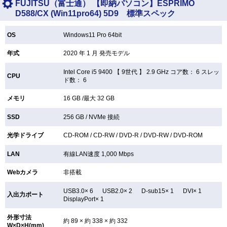
FUJITSU（富士通） 【即納パソコン】ESPRIMO
D588/CX (Win11pro64) 5D9 標準スペック
OS
Windows11 Pro 64bit
年式
2020 年 1 月 発売モデル
Intel Core i5 9400 【
9世代 】 2.9 GHz コア数： 6 スレッ
CPU
ド数： 6
メモリ
16 GB /最大 32 GB
SSD
256 GB /
NVMe 接続
光学ドライブ
CD-ROM /
CD-RW /
DVD-R /
DVD-RW /
DVD-ROM
LAN
有線LAN速度 1,000 Mbps
Webカメラ
非搭載
USB3.0× 6 USB2.0× 2 D-sub15× 1 DVI× 1
入出力ポート
DisplayPort× 1
外形寸法
約 89 × 約 338 × 約 332
W×D×H(mm)