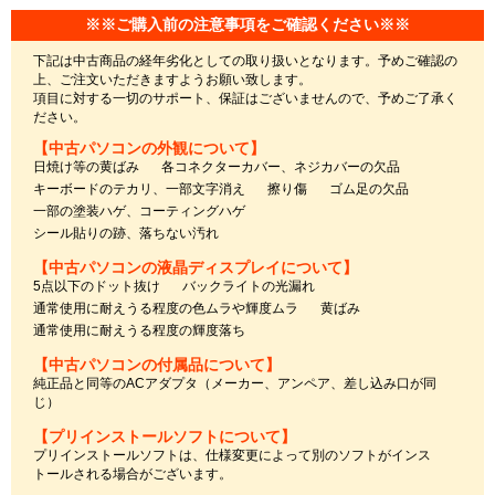
※※ご購入前の注意事項をご確認ください※※
下記は中古商品の経年劣化としての取り扱いとなります。予めご確認の
上、ご注文いただきますようお願い致します。
項目に対する一切のサポート、保証はございませんので、予めご了承く
ださい。
【中古パソコンの外観について】
日焼け等の黄ばみ
各コネクターカバー、ネジカバーの欠品
キーボードのテカリ、一部文字消え
擦り傷
ゴム足の欠品
一部の塗装ハゲ、コーティングハゲ
シール貼りの跡、落ちない汚れ
【中古パソコンの液晶ディスプレイについて】
5点以下のドット抜け
バックライトの光漏れ
通常使用に耐えうる程度の色ムラや輝度ムラ
黄ばみ
通常使用に耐えうる程度の輝度落ち
【中古パソコンの付属品について】
純正品と同等のACアダプタ（メーカー、アンペア、差し込み口が同
じ）
【プリインストールソフトについて】
プリインストールソフトは、仕様変更によって別のソフトがインス
トールされる場合がございます。