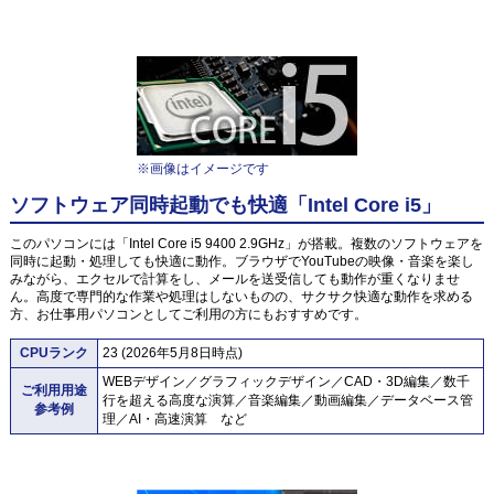
※画像はイメージです
ソフトウェア同時起動でも快適「Intel Core i5」
このパソコンには「Intel Core i5 9400 2.9GHz」が搭載。複数のソフトウェアを
同時に起動・処理しても快適に動作。ブラウザでYouTubeの映像・音楽を楽し
みながら、エクセルで計算をし、メールを送受信しても動作が重くなりませ
ん。高度で専門的な作業や処理はしないものの、サクサク快適な動作を求める
方、お仕事用パソコンとしてご利用の方にもおすすめです。
CPUランク
23 (2026年5月8日時点)
WEBデザイン／グラフィックデザイン／CAD・3D編集／数千
ご利用用途
行を超える高度な演算／音楽編集／動画編集／データベース管
参考例
理／AI・高速演算 など