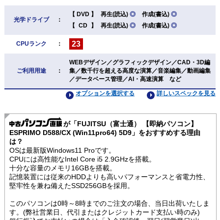
【
DVD
】
再生(読込)
◎
作成(書込)
◎
光学ドライブ
：
【
CD
】
再生(読込)
◎
作成(書込)
◎
23
CPUランク
：
WEBデザイン／グラフィックデザイン／CAD・3D編
ご利用用途
：
集／数千行を超える高度な演算／音楽編集／動画編集
／データベース管理／AI・高速演算 など
オプションを選択する
詳しいスペックを見る
が「FUJITSU（富士通） 【即納パソコン】
ESPRIMO D588/CX (Win11pro64) 5D9」をおすすめする理由
は？
OSは最新版Windows11 Proです。
CPUには高性能なIntel Core i5 2.9GHzを搭載。
十分な容量のメモリ16GBを搭載。
記憶装置には従来のHDDよりも高いパフォーマンスと省電力性、
堅牢性を兼ね備えたSSD256GBを採用。
このパソコンは0時～8時までのご注文の場合、当日出荷いたしま
す。(弊社営業日、代引またはクレジットカード支払い時のみ)