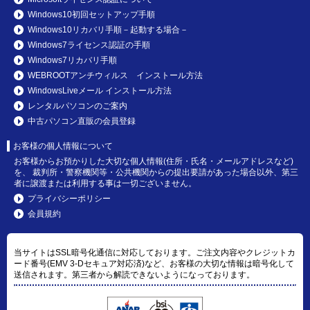
Windows10初回セットアップ手順
Windows10リカバリ手順－起動する場合－
Windows7ライセンス認証の手順
Windows7リカバリ手順
WEBROOTアンチウィルス インストール方法
WindowsLiveメール インストール方法
レンタルパソコンのご案内
中古パソコン直販の会員登録
お客様の個人情報について
お客様からお預かりした大切な個人情報(住所・氏名・メールアドレスなど)
を、 裁判所・警察機関等・公共機関からの提出要請があった場合以外、第三
者に譲渡または利用する事は一切ございません。
プライバシーポリシー
会員規約
当サイトはSSL暗号化通信に対応しております。ご注文内容やクレジットカ
ード番号(EMV 3-Dセキュア対応済)など、お客様の大切な情報は暗号化して
送信されます。第三者から解読できないようになっております。