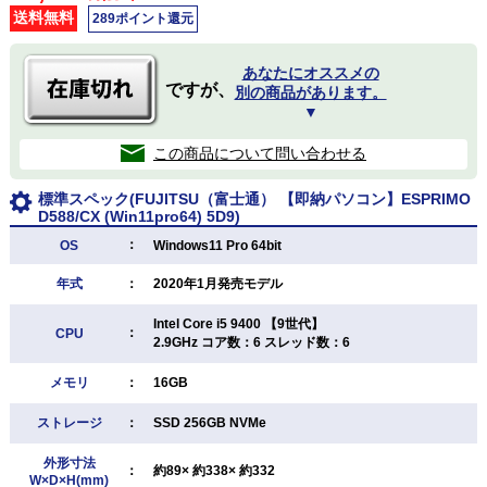
送料無料
289ポイント還元
あなたにオススメの
ですが、
別の商品があります。
▼
この商品について問い合わせる
標準スペック(FUJITSU（富士通） 【即納パソコン】ESPRIMO
D588/CX (Win11pro64) 5D9)
：
OS
Windows11 Pro 64bit
年式
：
2020年1月発売モデル
Intel Core i5 9400 【9世代】
：
CPU
2.9GHz コア数：6 スレッド数：6
メモリ
：
16GB
ストレージ
：
SSD 256GB NVMe
外形寸法
：
約89× 約338× 約332
W×D×H(mm)