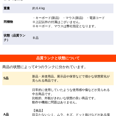
重量
約 6.4 kg
・キーボード(新品) ・マウス(新品) ・電源コード
同梱物
※上記以外の付属はございません。
※キーボード、マウスは弊社指定となります。
状態（品質ラン
Ｂ品
ク）
品質ランクと状態について
商品の状態によって4つのランクに分かれています。
新品・未使用品。展示品や保管などで僅かな状態変化が
S品
見られる商品です。
日常的に使用していたような使用感や傷などが見られる
中古商品です。
比較的、外観がきれいな状態の良い商品です。
動作や機能に問題はありません。
【液晶】
A品
目立たないシミ、ムラ、キズ、ドット抜けなどがある場