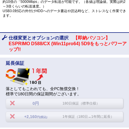
約10倍の「5000Mbps」のデータ転送が可能です。（各値は理論値。実際は約2
～3倍くらいの転送速度。）
USB3.0対応の外付けHDDへのデータ書込や読込時など、ストレスなく作業でき
ます。
仕様変更とオプションの選択
【即納パソコン】
ESPRIMO D588/CX (Win11pro64) 5D9をもっとパワーア
ップ!!
延長保証
落としてもこわれても、全PC無償交換！
標準で180日間の保証期間がございます。
0円
180日保証（標準仕様）
+2,160
1年保証（180日→1年間に延長）
円(税込)