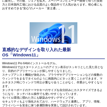
に販売し、その後、シェアを拡大。スーパーコンピューター開発で培った技術
力と日本国内工場における品質のよい製品作りで人気があります。初心者にも
おすすめできる“安心”のメーカー「富士通」。
直感的なデザインを取り入れた最新
OS「Windows11」
Windows11 Pro 64bitインストールモデル。
Windows11ではスタートメニューのアイコン表示がスッキリとした見た目とな
り、目的のアプリケーションが探しやすくなりました。
スナップアシスト機能が強化され、ブラウザやアプリケーションなどの複数の
ウィンドウをまるでタイルのように画面内にピタッと置くことができます。マ
ルチタスク時にウィンドウ同士が重なり合うことがなく、作業がしやすくなり
ます。
タッチキーボードのテーマやキーのサイズを自分好みにカスタマイズできるよ
うになり、タッチパネル操作でも使いやすくなっています。
モバイル環境に慣れた方にも馴染みやすいデザインです。
セキュリティもより強化されており、ハードウェアと連携し、アプリ、情報、
プライバシーを安全に保つ多層防御を実装して設計されています。