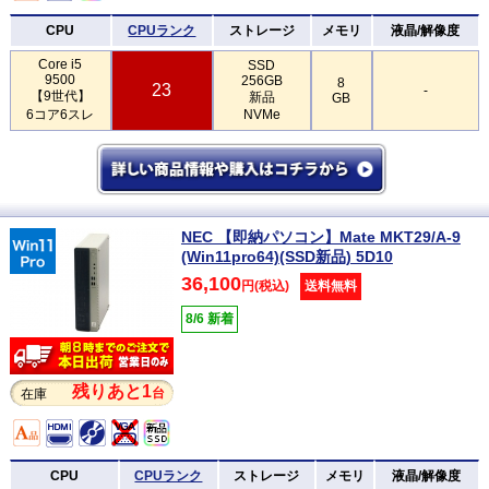
CPU
CPUランク
ストレージ
メモリ
液晶/解像度
Core i5
SSD
9500
256GB
8
23
-
【9世代】
新品
GB
6コア6スレ
NVMe
NEC 【即納パソコン】Mate MKT29/A-9
(Win11pro64)(SSD新品) 5D10
36,100
円(税込)
送料無料
8/6 新着
残りあと1
台
在庫
CPU
CPUランク
ストレージ
メモリ
液晶/解像度