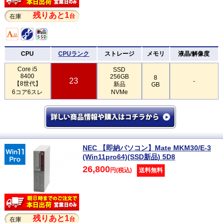
残りあと1
台
在庫
CPU
CPUランク
ストレージ
メモリ
液晶/解像度
Core i5
SSD
8400
256GB
8
23
-
【8世代】
新品
GB
6コア6スレ
NVMe
NEC 【即納パソコン】Mate MKM30/E-3
(Win11pro64)(SSD新品) 5D8
26,800
円(税込)
送料無料
残りあと1
台
在庫