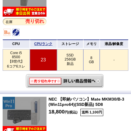
売り切れ
在庫
CPU
CPUランク
ストレージ
メモリ
液晶/解像度
Core i5
SSD
8500
8
23
256GB
-
【8世代】
GB
新品
6コア6スレ
NEC 【即納パソコン】Mate MKM30/B-3
(Win11pro64)(SSD新品) 5D8
18,800
円(税込)
送料 1,100円