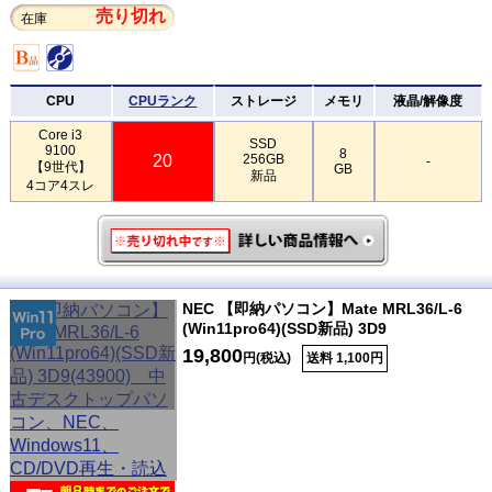
売り切れ
在庫
CPU
CPUランク
ストレージ
メモリ
液晶/解像度
Core i3
SSD
9100
8
20
256GB
-
【9世代】
GB
新品
4コア4スレ
NEC 【即納パソコン】Mate MRL36/L-6
(Win11pro64)(SSD新品) 3D9
19,800
円(税込)
送料 1,100円