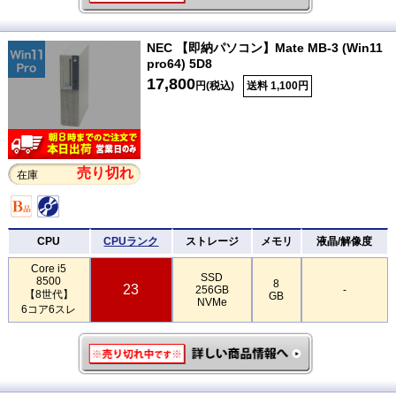
NEC 【即納パソコン】Mate MB-3 (Win11
pro64) 5D8
17,800
円(税込)
送料 1,100円
売り切れ
在庫
CPU
CPUランク
ストレージ
メモリ
液晶/解像度
Core i5
SSD
8500
8
23
256GB
-
【8世代】
GB
NVMe
6コア6スレ