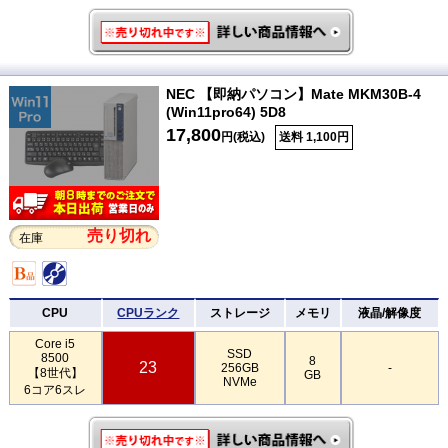
NEC 【即納パソコン】Mate MKM30B-4
(Win11pro64) 5D8
17,800
円(税込)
送料 1,100円
売り切れ
在庫
CPU
CPUランク
ストレージ
メモリ
液晶/解像度
Core i5
SSD
8500
8
23
256GB
-
【8世代】
GB
NVMe
6コア6スレ