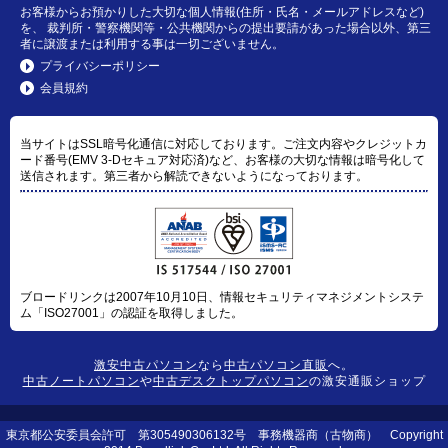
お客様からお預かりした大切な個人情報(住所・氏名・メールアドレスなど)
を、 裁判所・警察機関等・公共機関からの提出要請があった場合以外、第三
者に譲渡または利用する事は一切ございません。
プライバシーポリシー
会員規約
当サイトはSSL暗号化通信に対応しております。ご注文内容やクレジットカ
ード番号(EMV 3-Dセキュア対応済)など、お客様の大切な情報は暗号化して
送信されます。第三者から解読できないようになっております。
ブロードリンクは2007年10月10日、情報セキュリティマネジメントシステ
ム「ISO27001」の認証を取得しました。
激安中古パソコン
なら
中古パソコン直販
へ。
中古ノートパソコン
や
中古デスクトップパソコン
の激安通販ショップ
東京都公安委員会許可 第305490306132号 事務機器商（古物商） Copyright