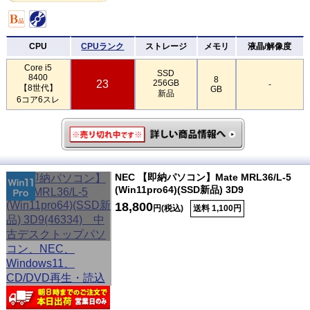
CPU
CPUランク
ストレージ
メモリ
液晶/解像度
Core i5
SSD
8400
8
23
256GB
-
【8世代】
GB
新品
6コア6スレ
NEC 【即納パソコン】Mate MRL36/L-5
(Win11pro64)(SSD新品) 3D9
18,800
円(税込)
送料 1,100円