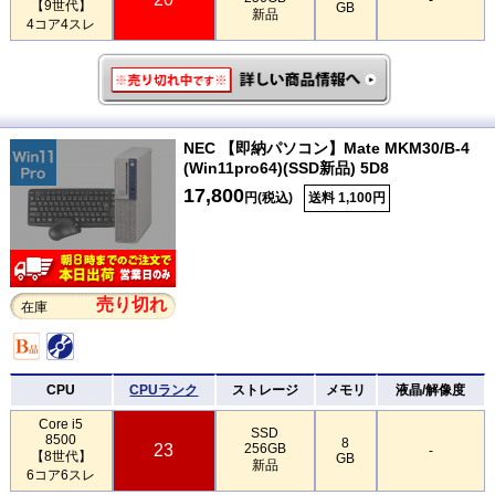
【9世代】
GB
新品
4コア4スレ
NEC 【即納パソコン】Mate MKM30/B-4
(Win11pro64)(SSD新品) 5D8
17,800
円(税込)
送料 1,100円
売り切れ
在庫
CPU
CPUランク
ストレージ
メモリ
液晶/解像度
Core i5
SSD
8500
8
23
256GB
-
【8世代】
GB
新品
6コア6スレ