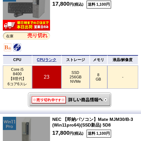
17,800
円(税込)
送料 1,100円
売り切れ
在庫
CPU
CPUランク
ストレージ
メモリ
液晶/解像度
Core i5
SSD
8400
8
23
256GB
-
【8世代】
GB
NVMe
6コア6スレ
NEC 【即納パソコン】Mate MJM30/B-3
(Win11pro64)(SSD新品) 5D8
17,800
円(税込)
送料 1,100円