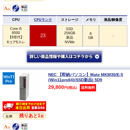
CPU
CPUランク
ストレージ
メモリ
液晶/解像度
Core i5
SSD
8500
256GB
8
23
-
【8世代】
新品
GB
6コア6スレ
NVMe
NEC 【即納パソコン】Mate MKM30/E-5
(Win11pro64)(SSD新品) 5D9
29,800
円(税込)
送料無料
残りあと1
台
在庫