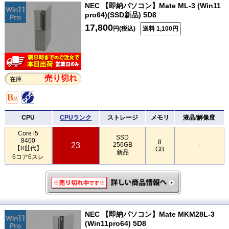
NEC 【即納パソコン】Mate ML-3 (Win11
pro64)(SSD新品) 5D8
17,800
円(税込)
送料 1,100円
売り切れ
在庫
CPU
CPUランク
ストレージ
メモリ
液晶/解像度
Core i5
SSD
8400
8
23
256GB
-
【8世代】
GB
新品
6コア6スレ
NEC 【即納パソコン】Mate MKM28L-3
(Win11pro64) 5D8