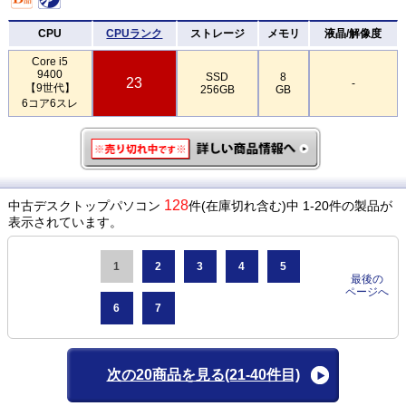
CPU
CPUランク
ストレージ
メモリ
液晶/解像度
Core i5
9400
SSD
8
23
-
【9世代】
256GB
GB
6コア6スレ
128
中古デスクトップパソコン
件(在庫切れ含む)中 1-20件の製品が
表示されています。
1
2
3
4
5
最後の
ページへ
6
7
次の20商品を見る
(21-40件目)