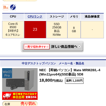
CPU
CPUランク
ストレージ
メモリ
液晶/解像度
Core i5
SSD
8500
256GB
8
23
-
【8世代】
新品
GB
6コア6スレ
NVMe
中古デスクトップパソコン メーカー名・製品名
NEC 【即納パソコン】Mate MRM28/L-4
(Win11pro64)(SSD新品) 5D8
18,800
円(税込)
送料 1,100円
売り切れ
在庫