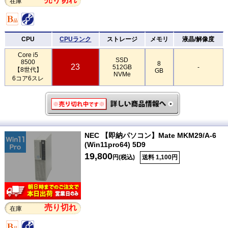
在庫
CPU
CPUランク
ストレージ
メモリ
液晶/解像度
Core i5
SSD
8500
8
23
512GB
-
【8世代】
GB
NVMe
6コア6スレ
NEC 【即納パソコン】Mate MKM29/A-6
(Win11pro64) 5D9
19,800
円(税込)
送料 1,100円
売り切れ
在庫