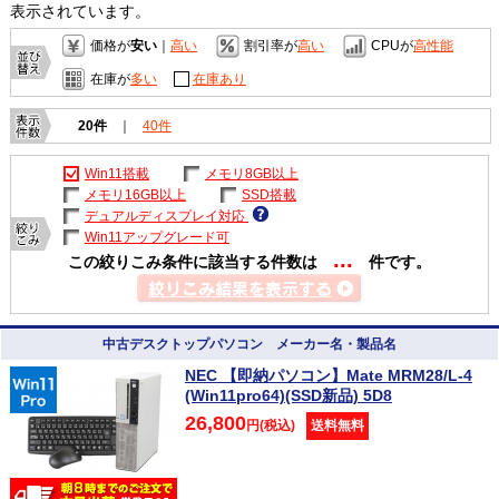
表示されています。
価格が
安い
｜
高い
割引率が
高い
CPUが
高性能
在庫が
多い
在庫あり
20件
｜
40件
Win11搭載
メモリ8GB以上
メモリ16GB以上
SSD搭載
デュアルディスプレイ対応
Win11アップグレード可
...
この絞りこみ条件に該当する件数は
件です。
中古デスクトップパソコン メーカー名・製品名
NEC 【即納パソコン】Mate MRM28/L-4
(Win11pro64)(SSD新品) 5D8
26,800
円(税込)
送料無料