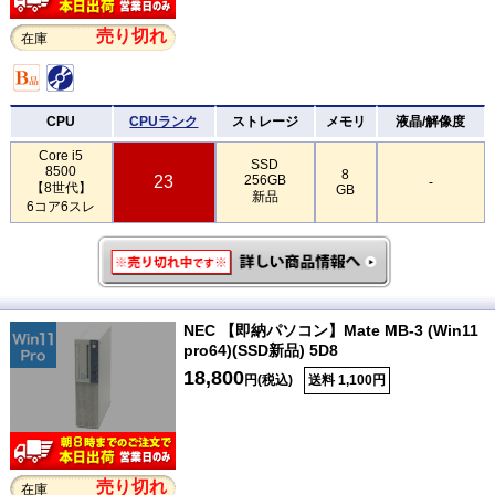
売り切れ
在庫
CPU
CPUランク
ストレージ
メモリ
液晶/解像度
Core i5
SSD
8500
8
23
256GB
-
【8世代】
GB
新品
6コア6スレ
NEC 【即納パソコン】Mate MB-3 (Win11
pro64)(SSD新品) 5D8
18,800
円(税込)
送料 1,100円
売り切れ
在庫