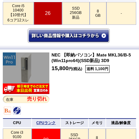
Core i5
SSD
10400
8
26
256GB
-
【10世代】
GB
新品
6コア12スレ
NEC 【即納パソコン】Mate MKL36/B-5
(Win11pro64)(SSD新品) 3D9
15,800
円(税込)
送料 1,100円
売り切れ
在庫
CPU
CPUランク
ストレージ
メモリ
液晶/解像度
Core i3
SSD
9100
8