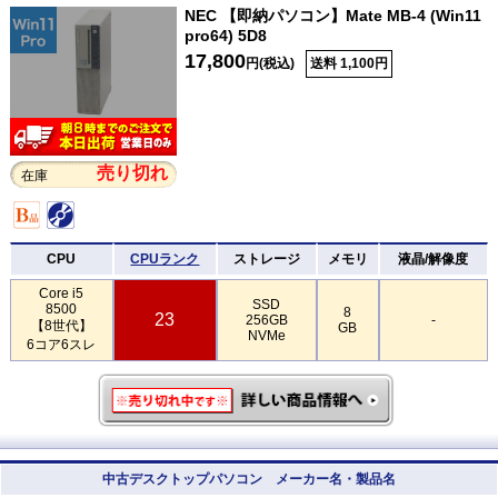
NEC 【即納パソコン】Mate MB-4 (Win11
pro64) 5D8
17,800
円(税込)
送料 1,100円
売り切れ
在庫
CPU
CPUランク
ストレージ
メモリ
液晶/解像度
Core i5
SSD
8500
8
23
256GB
-
【8世代】
GB
NVMe
6コア6スレ
中古デスクトップパソコン メーカー名・製品名