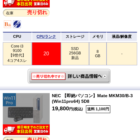
売り切れ
在庫
CPU
CPUランク
ストレージ
メモリ
液晶/解像度
Core i3
SSD
9100
8
20
256GB
-
【9世代】
GB
新品
4コア4スレ
NEC 【即納パソコン】Mate MKM30/B-3
(Win11pro64) 5D8
19,800
円(税込)
送料 1,100円
売り切れ