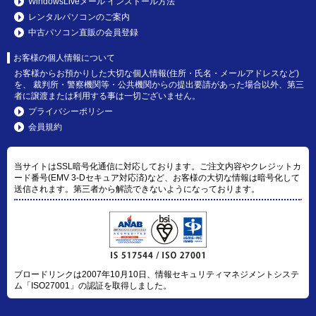
WindowsLiveメール インストール方法
レンタルパソコンのご案内
中古パソコン直販の会員登録
お客様の個人情報について
お客様からお預かりした大切な個人情報(住所・氏名・メールアドレスなど)
を、 裁判所・警察機関等・公共機関からの提出要請があった場合以外、第三
者に譲渡または利用する事は一切ございません。
プライバシーポリシー
会員規約
当サイトはSSL暗号化通信に対応しております。ご注文内容やクレジットカ
ード番号(EMV 3-Dセキュア対応済)など、お客様の大切な情報は暗号化して
送信されます。第三者から解読できないようになっております。
ブロードリンクは2007年10月10日、情報セキュリティマネジメントシステ
ム「ISO27001」の認証を取得しました。