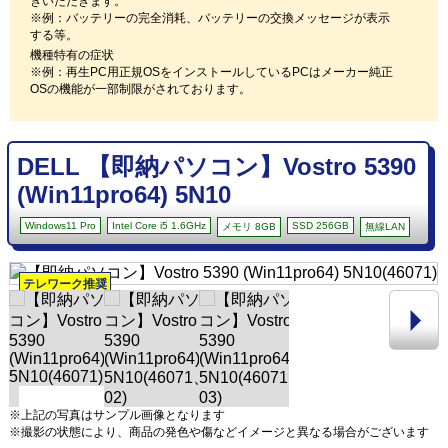
きいただきます。
※例：バッテリーの完全消耗、バッテリーの交換メッセージが表示
する等。
機種特有の症状
※例：再生PC用正規OSをインストールしているPCはメーカー純正
OSの機能が一部制限がされております。
DELL 【即納パソコン】Vostro 5390
(Win11pro64) 5N10
Windows11 Pro
Intel Core i5 1.6GHz
SSD 256GB
メモリ 8GB
無線LAN
テレワーク推奨
※上記の写真はサンプル画像となります
※撮影の状態により、商品の発色や傷などイメージと異なる場合がございます