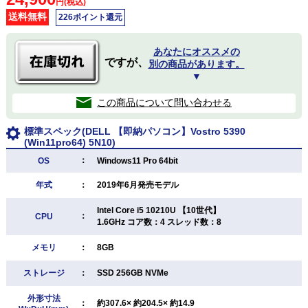
円(税込)
送料無料
226ポイント還元
あなたにオススメの
ですが、
別の商品があります。
▼
この商品について問い合わせる
標準スペック(DELL 【即納パソコン】Vostro 5390
(Win11pro64) 5N10)
：
OS
Windows11 Pro 64bit
年式
：
2019年6月発売モデル
Intel Core i5 10210U 【10世代】
：
CPU
1.6GHz コア数：4 スレッド数：8
メモリ
：
8GB
ストレージ
：
SSD 256GB NVMe
外形寸法
：
約307.6× 約204.5× 約14.9