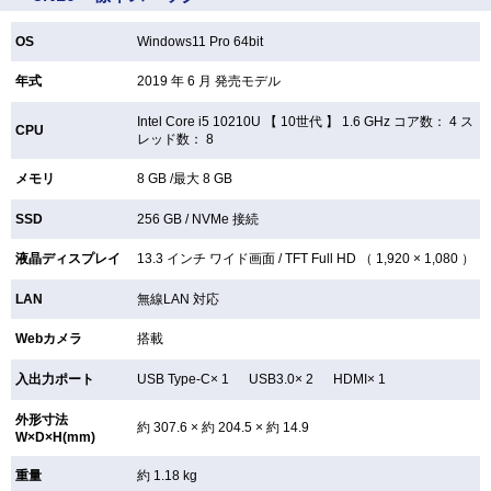
OS
Windows11 Pro 64bit
年式
2019 年 6 月 発売モデル
Intel Core i5 10210U 【
10世代 】 1.6 GHz コア数： 4 ス
CPU
レッド数： 8
メモリ
8 GB /最大 8 GB
SSD
256 GB /
NVMe 接続
液晶ディスプレイ
13.3 インチ
ワイド画面 /
TFT
Full HD （ 1,920 × 1,080 ）
LAN
無線LAN
対応
Webカメラ
搭載
入出力ポート
USB Type-C× 1 USB3.0× 2 HDMI× 1
外形寸法
約 307.6 × 約 204.5 × 約 14.9
W×D×H(mm)
重量
約 1.18 kg