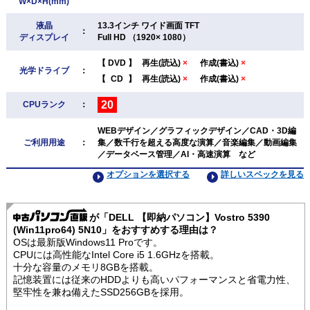
W×D×H(mm)
液晶
13.3インチ ワイド画面 TFT
：
ディスプレイ
Full HD （1920× 1080）
【
DVD
】
再生(読込)
×
作成(書込)
×
光学ドライブ
：
【
CD
】
再生(読込)
×
作成(書込)
×
20
CPUランク
：
WEBデザイン／グラフィックデザイン／CAD・3D編
ご利用用途
：
集／数千行を超える高度な演算／音楽編集／動画編集
／データベース管理／AI・高速演算 など
オプションを選択する
詳しいスペックを見る
が「DELL 【即納パソコン】Vostro 5390
(Win11pro64) 5N10」をおすすめする理由は？
OSは最新版Windows11 Proです。
CPUには高性能なIntel Core i5 1.6GHzを搭載。
十分な容量のメモリ8GBを搭載。
記憶装置には従来のHDDよりも高いパフォーマンスと省電力性、
堅牢性を兼ね備えたSSD256GBを採用。