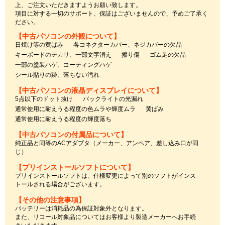
上、ご注文いただきますようお願い致します。
項目に対する一切のサポート、保証はございませんので、予めご了承く
ださい。
【中古パソコンの外観について】
日焼け等の黄ばみ
各コネクターカバー、ネジカバーの欠品
キーボードのテカリ、一部文字消え
擦り傷
ゴム足の欠品
一部の塗装ハゲ、コーティングハゲ
シール貼りの跡、落ちない汚れ
【中古パソコンの液晶ディスプレイについて】
5点以下のドット抜け
バックライトの光漏れ
通常使用に耐えうる程度の色ムラや輝度ムラ
黄ばみ
通常使用に耐えうる程度の輝度落ち
【中古パソコンの付属品について】
純正品と同等のACアダプタ（メーカー、アンペア、差し込み口が同
じ）
【プリインストールソフトについて】
プリインストールソフトは、仕様変更によって別のソフトがインス
トールされる場合がございます。
【その他の注意事項】
バッテリーは消耗品の為保証対象外となります。
また、リコール対象品についてはお客様より製造メーカーへお手続