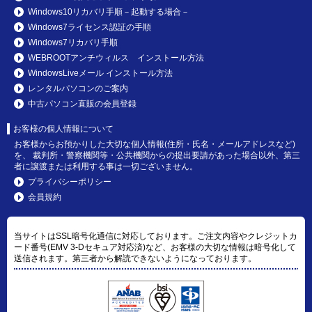
Windows10リカバリ手順－起動する場合－
Windows7ライセンス認証の手順
Windows7リカバリ手順
WEBROOTアンチウィルス インストール方法
WindowsLiveメール インストール方法
レンタルパソコンのご案内
中古パソコン直販の会員登録
お客様の個人情報について
お客様からお預かりした大切な個人情報(住所・氏名・メールアドレスなど)
を、 裁判所・警察機関等・公共機関からの提出要請があった場合以外、第三
者に譲渡または利用する事は一切ございません。
プライバシーポリシー
会員規約
当サイトはSSL暗号化通信に対応しております。ご注文内容やクレジットカ
ード番号(EMV 3-Dセキュア対応済)など、お客様の大切な情報は暗号化して
送信されます。第三者から解読できないようになっております。