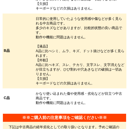
【欠損】
キーボードなどの欠損はありません。
日常的に使用していたような使用感や傷などが多く見ら
れる中古商品です。
多少のキズなどがありますが、比較的状態の良い商品で
す。
動作や機能に問題はありません。
【液晶】
B品
A品に比べシミ、ムラ、キズ、ドット抜けなどが多く見ら
れます。
【外観】
A品に比べキズ、スレ、テカリ、文字スレ、文字消えなど
が目立ちますが、ひび割れや穴あきなどの破損は一切あ
りません。
【欠損】
キーボードなどの欠損はありません。
かなり使い込まれた傷や使用感・劣化などが目立つ中古
C品
商品です。
動作や機能に問題はありません。
※※ご購入前の注意事項をご確認ください※※
下記は中古商品の経年劣化としての取り扱いとなります。予めご確認の