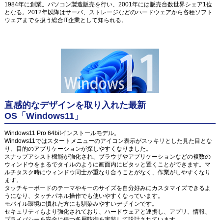
1984年に創業。パソコン製造販売を行い、2001年には販売台数世界シェア1位
となる。2012年以降はサーバ、ストレージなどのハードウェアから各種ソフト
ウェアまでを扱う総合IT企業として知られる。
直感的なデザインを取り入れた最新
OS「Windows11」
Windows11 Pro 64bitインストールモデル。
Windows11ではスタートメニューのアイコン表示がスッキリとした見た目とな
り、目的のアプリケーションが探しやすくなりました。
スナップアシスト機能が強化され、ブラウザやアプリケーションなどの複数の
ウィンドウをまるでタイルのように画面内にピタッと置くことができます。マ
ルチタスク時にウィンドウ同士が重なり合うことがなく、作業がしやすくなり
ます。
タッチキーボードのテーマやキーのサイズを自分好みにカスタマイズできるよ
うになり、タッチパネル操作でも使いやすくなっています。
モバイル環境に慣れた方にも馴染みやすいデザインです。
セキュリティもより強化されており、ハードウェアと連携し、アプリ、情報、
プライバシーを安全に保つ多層防御を実装して設計されています。