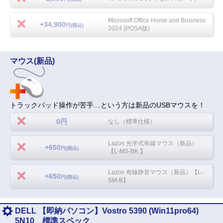
Microsoft Office Home and Business
+34,900
円(税込)
2024 (POSA版)
マウス(新品)
トラックパッド操作が苦手…という方は新品のUSBマウスを！
0円
なし（標準仕様）
Lazos 光学式有線マウス（新品）
+650
円(税込)
【L-MS-BK 】
Lazos 有線静音マウス（新品）【L-
+650
円(税込)
SM-B】
DELL 【即納パソコン】Vostro 5390 (Win11pro64)
5N10 標準スペック