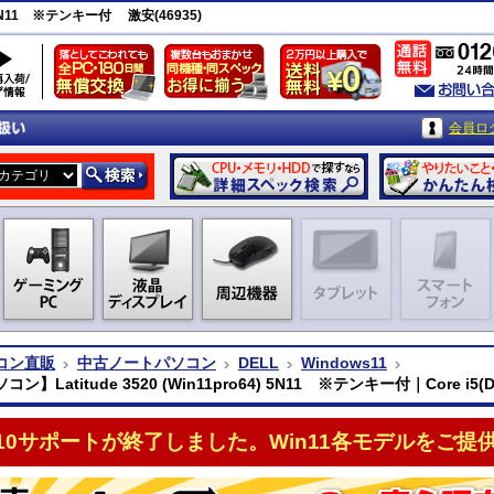
) 5N11 ※テンキー付 激安(46935)
会員ロ
コン直販
中古ノートパソコン
DELL
Windows11
ン】Latitude 3520 (Win11pro64) 5N11 ※テンキー付｜Core i5(D
n10サポートが終了しました。Win11各モデルをご提