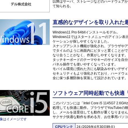
以降はサーバ、ストレージなどのハードウェアか
て知られる。
直感的なデザインを取り入れた最新O
Windows11 Pro 64bitインストールモデル。
Windows11ではスタートメニューのアイコ
ケーションが探しやすくなりました。
スナップアシスト機能が強化され、ブラウザやア
でタイルのように画面内にピタッと置くことがで
なり合うことがなく、作業がしやすくなります。
タッチキーボードのテーマやキーのサイズを自分
パネル操作でも使いやすくなっています。
モバイル環境に慣れた方にも馴染みやすいデザイ
セキュリティもより強化されており、ハードウェ
全に保つ多層防御を実装して設計されています。
ソフトウェア同時起動でも快適「Inte
このパソコンには「Intel Core i5 1145G7
処理しても快適に動作。ブラウザでYouTube
し、メールを送受信しても動作が重くなりません
サクサク快適な動作を求める方、お仕事用パソコ
像はイメージです
CPUランク
24 (2026年4月30日時点)