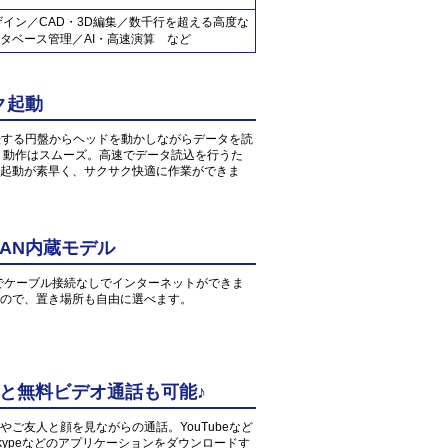
ザイン／CAD・3D編集／数千行を超える高度な
タベース管理／AI・高速演算 など
ク起動
転する円盤からヘッドを動かしながらデータを読
、動作はスムーズ。高速でデータ読込を行うた
起動が素早く、サクサク快適に作業ができま
AN内蔵モデル
環境でケーブル接続なしでインターネットができま
すので、置き場所も自由に選べます。
中と無料ビデオ通話も可能♪
ご友人と顔を見ながらの通話。YouTubeなど
ypeなどのアプリケーションをダウンロードす