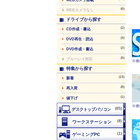
(0)
WEBカメラなし
ドライブから探す
(2)
CD作成・書込
(3)
DVD再生・読込
(2)
DVD作成・書込
(0)
ブルーレイ対応
※画
特集から探す
(15)
新着
(8)
再入荷
(1)
値下げ
※画
(65)
(8)
(1)