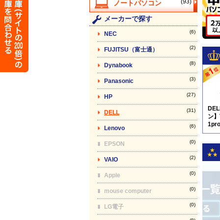
(93)
メーカーで探す
(6)
NEC
(2)
FUJITSU（富士通）
(8)
Dynabook
(3)
Panasonic
(27)
HP
DE
(31)
DELL
ン】V
1pr
(6)
Lenovo
キー
(0)
EPSON
(2)
VAIO
(0)
Apple
(0)
mouse computer
(0)
LG電子