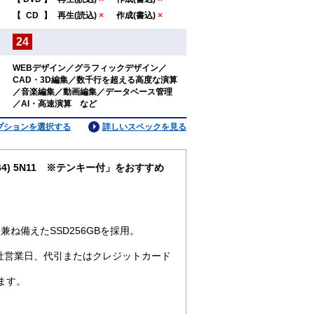
：
【
CD
】
再生(読込)
×
作成(書込)
×
24
：
WEBデザイン／グラフィックデザイン／
CAD・3D編集／数千行を超える高度な演算
：
／音楽編集／動画編集／データベース管理
／AI・高速演算 など
プションを選択する
詳しいスペックを見る
pro64) 5N11 ※テンキー付」をおすすめ
ね備えたSSD256GBを採用。
社営業日、代引またはクレジットカード
ます。