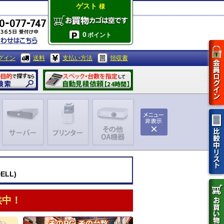
ゲスト
様
0
ポイント
グイン
送料
支払い方法
領収書
ELL)
供中！