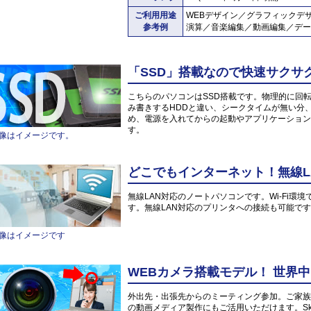
ご利用用途
WEBデザイン／グラフィックデ
参考例
演算／音楽編集／動画編集／デー
「SSD」搭載なので快速サクサ
こちらのパソコンはSSD搭載です。物理的に回
み書きするHDDと違い、シークタイムが無い分
め、電源を入れてからの起動やアプリケーション
す。
像はイメージです。
どこでもインターネット！無線L
無線LAN対応のノートパソコンです。Wi-Fi
す。無線LAN対応のプリンタへの接続も可能で
像はイメージです
WEBカメラ搭載モデル！ 世界
外出先・出張先からのミーティング参加。ご家族や
の動画メディア製作にもご活用いただけます。Sk