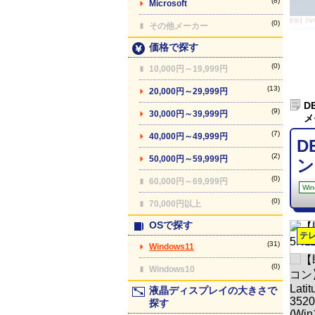
(8)
Microsoft
【最終更新】26/08
(0)
その他メーカー
価格で探す
(0)
10,000円～19,999円
(13)
20,000円～29,999円
D
(9)
30,000円～39,999円
メ
(7)
40,000円～49,999円
D
(2)
50,000円～59,999円
ン
(0)
60,000円～69,999円
Win
(0)
70,000円以上
OSで探す
テ
(31)
Windows11
(0)
Windows10
液晶ディスプレイの大きさで
探す