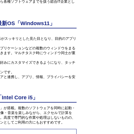
ら各種ソフトウェアまでを扱う総合IT企業とし
S「Windows11」
ン表示がスッキリとした見た目となり、目的のアプリ
プリケーションなどの複数のウィンドウをまる
きます。マルチタスク時にウィンドウ同士が重
好みにカスタマイズできるようになり、タッチ
ンです。
アと連携し、アプリ、情報、プライバシーを安
l Core i5」
 2.6GHz」が搭載。複数のソフトウェアを同時に起動・
の映像・音楽を楽しみながら、エクセルで計算を
。高度で専門的な作業や処理はしないものの、
ンとしてご利用の方にもおすすめです。