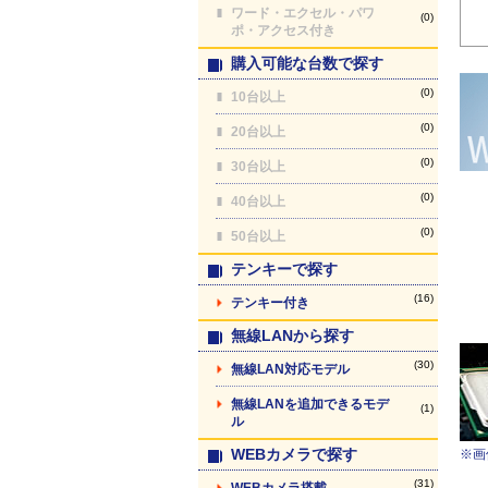
ワード・エクセル・パワ
(0)
ポ・アクセス付き
購入可能な台数で探す
(0)
10台以上
(0)
20台以上
(0)
30台以上
(0)
40台以上
(0)
50台以上
テンキーで探す
(16)
テンキー付き
無線LANから探す
(30)
無線LAN対応モデル
無線LANを追加できるモデ
(1)
ル
WEBカメラで探す
※画
(31)
WEBカメラ搭載