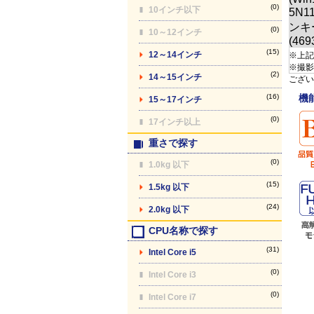
(0)
10インチ以下
(0)
10～12インチ
(15)
12～14インチ
※上記
※撮影
(2)
14～15インチ
ござい
(16)
機
15～17インチ
(0)
17インチ以上
重さで探す
(0)
1.0kg 以下
(15)
1.5kg 以下
(24)
2.0kg 以下
CPU名称で探す
(31)
Intel Core i5
(0)
Intel Core i3
(0)
Intel Core i7