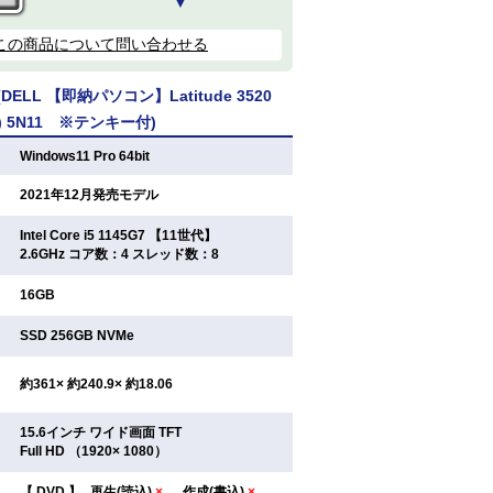
▼
この商品について問い合わせる
ELL 【即納パソコン】Latitude 3520
64) 5N11 ※テンキー付)
：
Windows11 Pro 64bit
：
2021年12月発売モデル
Intel Core i5 1145G7 【11世代】
：
2.6GHz コア数：4 スレッド数：8
：
16GB
：
SSD 256GB NVMe
：
約361× 約240.9× 約18.06
15.6インチ ワイド画面 TFT
：
Full HD （1920× 1080）
【
DVD
】
再生(読込)
×
作成(書込)
×