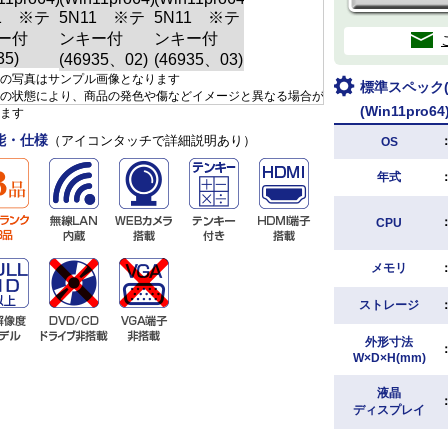
の写真はサンプル画像となります
標準スペック(D
の状態により、商品の発色や傷などイメージと異なる場合が
(Win11pro
ます
能・仕様
（アイコンタッチで詳細説明あり）
OS
年式
CPU
メモリ
ストレージ
外形寸法
W×D×H(mm)
液晶
ディスプレイ