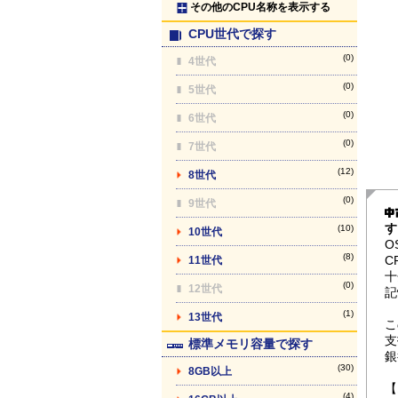
その他のCPU名称を表示する
CPU世代で探す
(0)
4世代
(0)
5世代
(0)
6世代
(0)
7世代
(12)
8世代
(0)
9世代
す
(10)
10世代
O
(8)
C
11世代
十
(0)
12世代
記
(1)
13世代
こ
支
標準メモリ容量で探す
銀
(30)
8GB以上
【
(4)