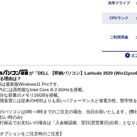
光学ドライブ
CPUランク
ご利用用途
オ
が「DELL 【即納パソコン】Latitude 3520 (Win11
る理由は？
Sは最新版Windows11 Proです。
PUには高性能なIntel Core i5 2.6GHzを搭載。
分な容量のメモリ16GBを搭載。
憶装置には従来のHDDよりも高いパフォーマンスと省電力性、堅牢性を兼
のパソコンは0時～8時までのご注文の場合、当日出荷いたします。(弊
払い時のみ)
行振込でお支払いの場合は「入金確認後、翌日(翌営業日)出荷」となり
オプションをご注文時のご注意】