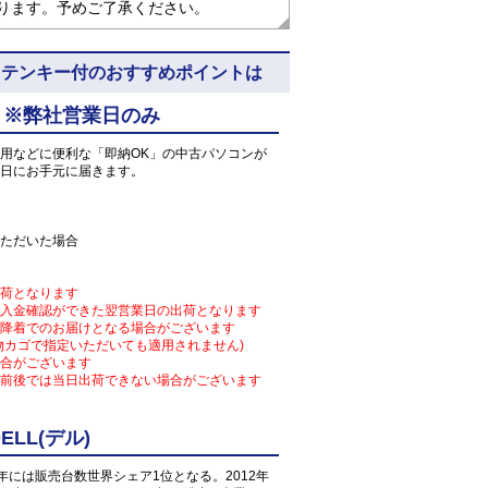
なります。予めご了承ください。
 5N11 ※テンキー付のおすすめポイントは
 ※弊社営業日のみ
用などに便利な「即納OK」の中古パソコンが
日にお手元に届きます。
ただいた場合
荷となります
入金確認ができた翌営業日の出荷となります
降着でのお届けとなる場合がございます
物カゴで指定いただいても適用されません)
合がございます
前後では当日出荷できない場合がございます
LL(デル)
1年には販売台数世界シェア1位となる。2012年