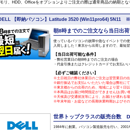
モリ、HDD、Officeをオプションよりご注文の際は通常商品の納期と
DELL 【即納パソコン】Latitude 3520 (Win11pro64)
朝8時までのご注文なら当日出荷
使っているパソコンの故障や急なイベントでの使
入荷しました！東京から出荷しますので、最短翌
【当日出荷可能な条件】
・弊社営業日の朝8時までのご注文の場合
・代金引換またはクレジットカードでお支払いい
【必ずご確認ください】
※土日祝日の弊社休業日のご注文は翌営業日の出
※銀行振込でお支払いいただいた場合は弊社にて
※東京都からの出荷のため、地域により翌々日以
※本商品はお届け時間指定ができません(お買い
※天候及び交通状況等により、お届けが遅れる場
※年末年始・お盆などの長期休業時期およびその
世界トップクラスの販売台数 DE
1984年に創業。パソコン製造販売を行い、200