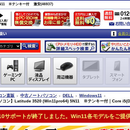
) 5N11 ※テンキー付 激安(46937)
会員ロ
コン直販
中古ノートパソコン
DELL
Windows11
ン】Latitude 3520 (Win11pro64) 5N11 ※テンキー付｜Core i5(D
n10サポートが終了しました。Win11各モデルをご提