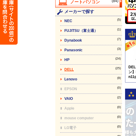
(84)
メーカーで探す
(5)
NEC
(1)
FUJITSU（富士通）
(7)
Dynabook
(3)
Panasonic
(24)
HP
DE
(25)
DELL
ン】L
n11
(9)
Lenovo
N8
(0)
EPSON
(2)
VAIO
(0)
Apple
(0)
mouse computer
(0)
LG電子