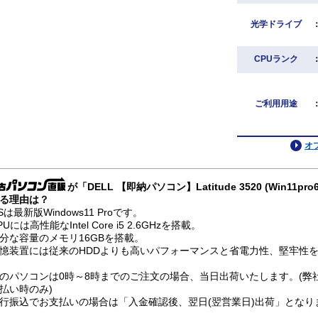
光学ドライブ
CPUランク
ご利用用途
オ
が「DELL 【即納パソコン】Latitude 3520 (Win11
る理由は？
Sは最新版Windows11 Proです。
PUには高性能なIntel Core i5 2.6GHzを搭載。
分な容量のメモリ16GBを搭載。
憶装置には従来のHDDよりも高いパフォーマンスと省電力性、堅牢性を兼
のパソコンは0時～8時までのご注文の場合、当日出荷いたします。(弊
払い時のみ)
行振込でお支払いの場合は「入金確認後、翌日(翌営業日)出荷」となり