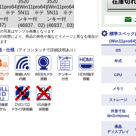
の写真はサンプル画像となります
標準スペック(D
の状態により、商品の発色や傷などイメージと異なる場合が
(Win11pro
ます
能・仕様
（アイコンタッチで詳細説明あり）
OS
年式
CPU
メモリ
ストレージ
外形寸法
W×D×H(mm)
液晶
ディスプレイ