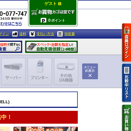
ゲスト
様
0
ポイント
グイン
送料
支払い方法
領収書
ELL)
供中！