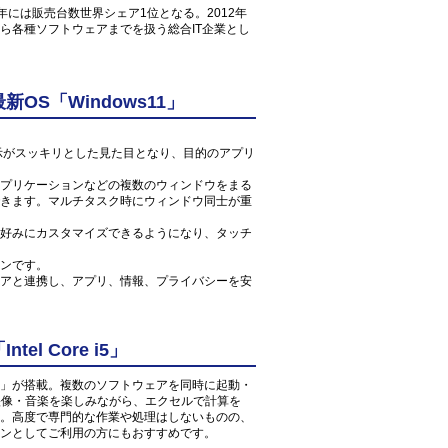
1年には販売台数世界シェア1位となる。2012年
ら各種ソフトウェアまでを扱う総合IT企業とし
S「Windows11」
ン表示がスッキリとした見た目となり、目的のアプリ
プリケーションなどの複数のウィンドウをまる
きます。マルチタスク時にウィンドウ同士が重
好みにカスタマイズできるようになり、タッチ
ンです。
アと連携し、アプリ、情報、プライバシーを安
l Core i5」
 2.6GHz」が搭載。複数のソフトウェアを同時に起動・
の映像・音楽を楽しみながら、エクセルで計算を
。高度で専門的な作業や処理はしないものの、
ンとしてご利用の方にもおすすめです。