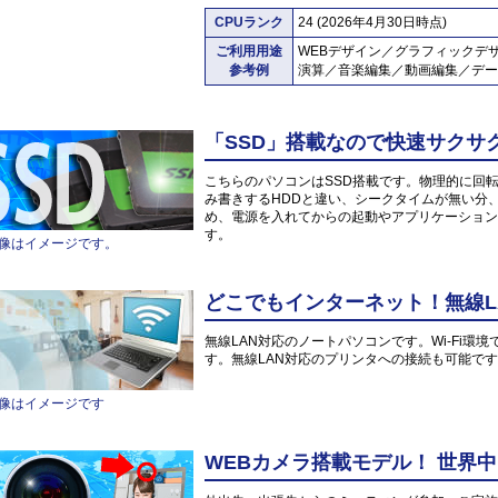
CPUランク
24 (2026年4月30日時点)
ご利用用途
WEBデザイン／グラフィックデ
参考例
演算／音楽編集／動画編集／デー
「SSD」搭載なので快速サクサ
こちらのパソコンはSSD搭載です。物理的に回
み書きするHDDと違い、シークタイムが無い分
め、電源を入れてからの起動やアプリケーション
す。
像はイメージです。
どこでもインターネット！無線L
無線LAN対応のノートパソコンです。Wi-Fi
す。無線LAN対応のプリンタへの接続も可能で
像はイメージです
WEBカメラ搭載モデル！ 世界