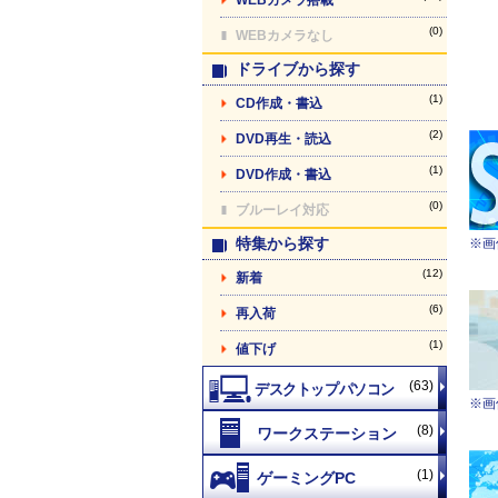
(0)
WEBカメラなし
ドライブから探す
(1)
CD作成・書込
(2)
DVD再生・読込
(1)
DVD作成・書込
(0)
ブルーレイ対応
特集から探す
※画
(12)
新着
(6)
再入荷
(1)
値下げ
(63)
※画
(8)
(1)