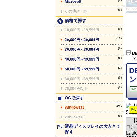
(8)
Microsoft
【最終更新】26/08
(0)
その他メーカー
価格で探す
(0)
10,000円～19,999円
(10)
20,000円～29,999円
(8)
30,000円～39,999円
D
(6)
メ
40,000円～49,999円
(1)
D
50,000円～59,999円
ン
(0)
60,000円～69,999円
(0)
70,000円以上
Win
OSで探す
(25)
Windows11
テ
(0)
Windows10
液晶ディスプレイの大きさで
探す