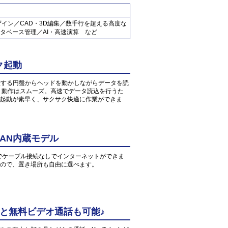
ザイン／CAD・3D編集／数千行を超える高度な
タベース管理／AI・高速演算 など
ク起動
転する円盤からヘッドを動かしながらデータを読
、動作はスムーズ。高速でデータ読込を行うた
起動が素早く、サクサク快適に作業ができま
AN内蔵モデル
環境でケーブル接続なしでインターネットができま
すので、置き場所も自由に選べます。
中と無料ビデオ通話も可能♪