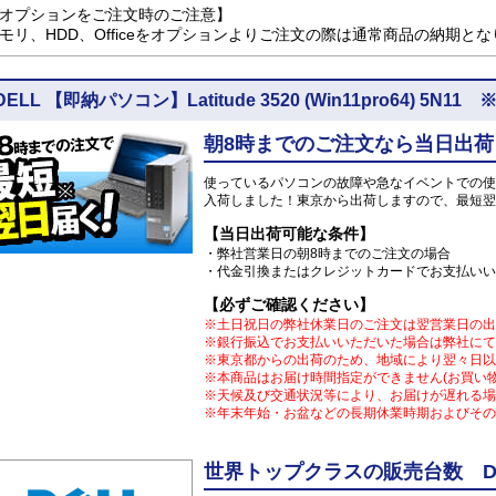
オプションをご注文時のご注意】
モリ、HDD、Officeをオプションよりご注文の際は通常商品の納期と
DELL 【即納パソコン】Latitude 3520 (Win11pro64)
朝8時までのご注文なら当日出荷
使っているパソコンの故障や急なイベントでの使
入荷しました！東京から出荷しますので、最短翌
【当日出荷可能な条件】
・弊社営業日の朝8時までのご注文の場合
・代金引換またはクレジットカードでお支払いい
【必ずご確認ください】
※土日祝日の弊社休業日のご注文は翌営業日の出
※銀行振込でお支払いいただいた場合は弊社にて
※東京都からの出荷のため、地域により翌々日以
※本商品はお届け時間指定ができません(お買い
※天候及び交通状況等により、お届けが遅れる場
※年末年始・お盆などの長期休業時期およびその
世界トップクラスの販売台数 DE