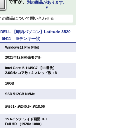
ですが、
別の商品があります。
▼
この商品について問い合わせる
ELL 【即納パソコン】Latitude 3520
64) 5N11 ※テンキー付)
：
Windows11 Pro 64bit
：
2021年12月発売モデル
Intel Core i5 1145G7 【11世代】
：
2.6GHz コア数：4 スレッド数：8
：
16GB
：
SSD 512GB NVMe
：
約361× 約240.9× 約18.06
15.6インチ ワイド画面 TFT
：
Full HD （1920× 1080）