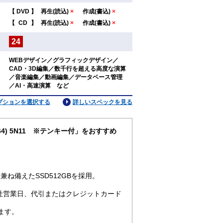
【
DVD
】
再生(読込)
×
作成(書込)
×
：
【
CD
】
再生(読込)
×
作成(書込)
×
24
：
WEBデザイン／グラフィックデザイン／
CAD・3D編集／数千行を超える高度な演算
：
／音楽編集／動画編集／データベース管理
／AI・高速演算 など
プションを選択する
詳しいスペックを見る
pro64) 5N11 ※テンキー付」をおすすめ
ね備えたSSD512GBを採用。
社営業日、代引またはクレジットカード
ます。