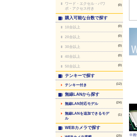
ワード・エクセル・パワ
(0)
ポ・アクセス付き
購入可能な台数で探す
(0)
10台以上
(0)
20台以上
(0)
30台以上
(0)
40台以上
(0)
50台以上
テンキーで探す
(12)
テンキー付き
無線LANから探す
(24)
無線LAN対応モデル
無線LANを追加できるモデ
(1)
ル
WEBカメラで探す
※画
(25)
WEBカメラ搭載