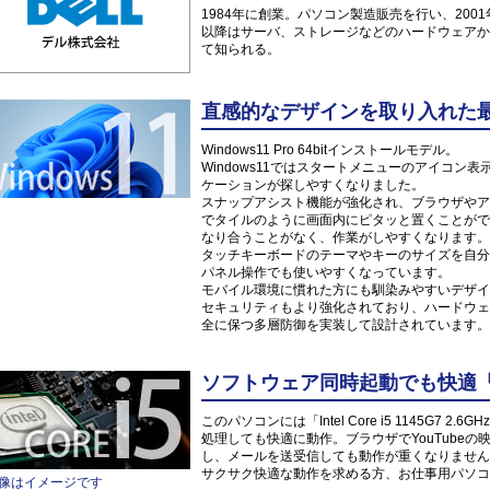
1984年に創業。パソコン製造販売を行い、200
以降はサーバ、ストレージなどのハードウェアか
て知られる。
直感的なデザインを取り入れた最新O
Windows11 Pro 64bitインストールモデル。
Windows11ではスタートメニューのアイコ
ケーションが探しやすくなりました。
スナップアシスト機能が強化され、ブラウザやア
でタイルのように画面内にピタッと置くことがで
なり合うことがなく、作業がしやすくなります。
タッチキーボードのテーマやキーのサイズを自分
パネル操作でも使いやすくなっています。
モバイル環境に慣れた方にも馴染みやすいデザイ
セキュリティもより強化されており、ハードウェ
全に保つ多層防御を実装して設計されています。
ソフトウェア同時起動でも快適「Inte
このパソコンには「Intel Core i5 1145G7
処理しても快適に動作。ブラウザでYouTube
し、メールを送受信しても動作が重くなりません
サクサク快適な動作を求める方、お仕事用パソコ
像はイメージです