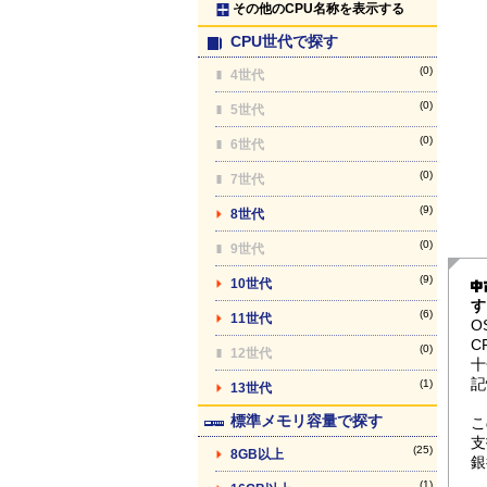
その他のCPU名称を表示する
CPU世代で探す
(0)
4世代
(0)
5世代
(0)
6世代
(0)
7世代
(9)
8世代
(0)
9世代
(9)
10世代
す
(6)
11世代
O
C
(0)
12世代
十
記
(1)
13世代
標準メモリ容量で探す
こ
支
(25)
8GB以上
銀
(1)