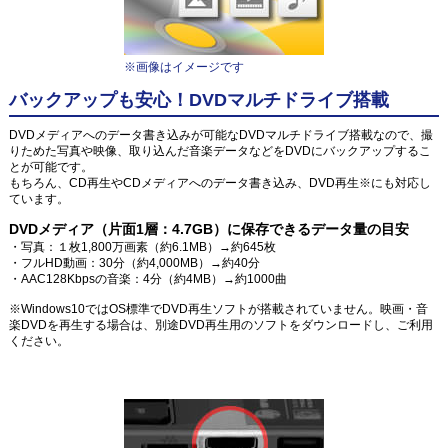
※画像はイメージです
バックアップも安心！DVDマルチドライブ搭載
DVDメディアへのデータ書き込みが可能なDVDマルチドライブ搭載なので、撮
りためた写真や映像、取り込んだ音楽データなどをDVDにバックアップするこ
とが可能です。
もちろん、CD再生やCDメディアへのデータ書き込み、DVD再生※にも対応し
ています。
DVDメディア（片面1層：4.7GB）に保存できるデータ量の目安
・写真：１枚1,800万画素（約6.1MB）→約645枚
・フルHD動画：30分（約4,000MB）→約40分
・AAC128Kbpsの音楽：4分（約4MB）→約1000曲
※Windows10ではOS標準でDVD再生ソフトが搭載されていません。映画・音
楽DVDを再生する場合は、別途DVD再生用のソフトをダウンロードし、ご利用
ください。