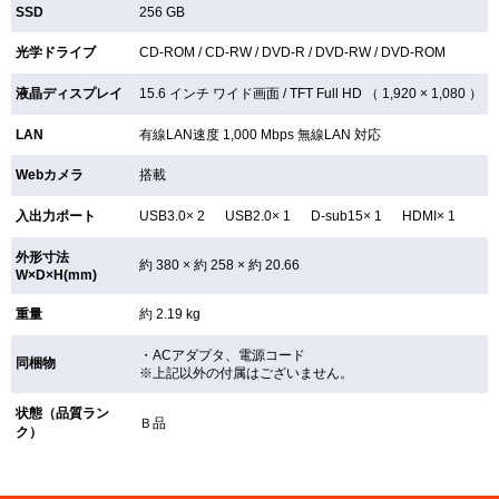
SSD
256 GB
光学ドライブ
CD-ROM /
CD-RW /
DVD-R /
DVD-RW /
DVD-ROM
液晶ディスプレイ
15.6 インチ
ワイド画面 /
TFT
Full HD （ 1,920 × 1,080 ）
LAN
有線LAN速度 1,000 Mbps 無線LAN
対応
Webカメラ
搭載
入出力ポート
USB3.0× 2 USB2.0× 1 D-sub15× 1 HDMI× 1
外形寸法
約 380 × 約 258 × 約 20.66
W×D×H(mm)
重量
約 2.19 kg
・ACアダプタ、電源コード
同梱物
※上記以外の付属はございません。
状態（品質ラン
Ｂ品
ク）