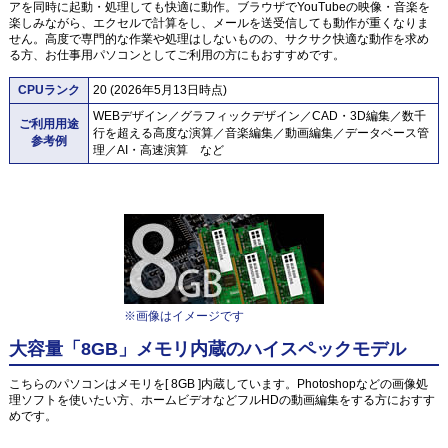
アを同時に起動・処理しても快適に動作。ブラウザでYouTubeの映像・音楽を
楽しみながら、エクセルで計算をし、メールを送受信しても動作が重くなりま
せん。高度で専門的な作業や処理はしないものの、サクサク快適な動作を求め
る方、お仕事用パソコンとしてご利用の方にもおすすめです。
CPUランク
20 (2026年5月13日時点)
WEBデザイン／グラフィックデザイン／CAD・3D編集／数千
ご利用用途
行を超える高度な演算／音楽編集／動画編集／データベース管
参考例
理／AI・高速演算 など
※画像はイメージです
大容量「8GB」メモリ内蔵のハイスペックモデル
こちらのパソコンはメモリを[ 8GB ]内蔵しています。Photoshopなどの画像処
理ソフトを使いたい方、ホームビデオなどフルHDの動画編集をする方におすす
めです。