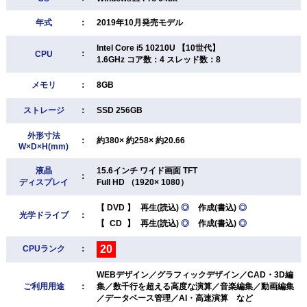
年式
：
2019年10月発売モデル
Intel Core i5 10210U 【10世代】
：
CPU
1.6GHz コア数：4 スレッド数：8
メモリ
：
8GB
ストレージ
：
SSD 256GB
外形寸法
：
約380× 約258× 約20.66
W×D×H(mm)
液晶
15.6インチ ワイド画面 TFT
：
ディスプレイ
Full HD （1920× 1080）
【
DVD
】
再生(読込)
◎
作成(書込)
◎
光学ドライブ
：
【
CD
】
再生(読込)
◎
作成(書込)
◎
20
CPUランク
：
WEBデザイン／グラフィックデザイン／CAD・3D編
ご利用用途
：
集／数千行を超える高度な演算／音楽編集／動画編集
／データベース管理／AI・高速演算 など