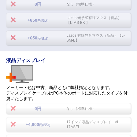
0円
なし（標準仕様）
Lazos 光学式有線マウス（新品）
+650
円(税込)
【L-MS-BK 】
Lazos 有線静音マウス（新品）【L-
+650
円(税込)
SM-B】
液晶ディスプレイ
メーカー・色は中古、新品ともに弊社指定となります。
ディスプレイケーブルはPC本体のポートに対応したタイプを付
属いたします。
0円
なし（標準仕様）
17インチ液晶ディスプレイ VL-
+4,800
円(税込)
17ASEL