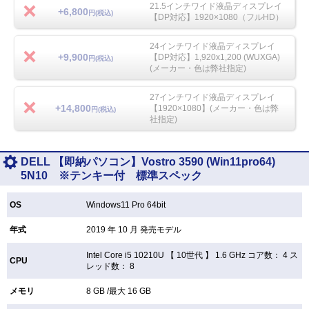
21.5インチワイド液晶ディスプレイ
+6,800
円(税込)
【DP対応】1920×1080（フルHD）
24インチワイド液晶ディスプレイ
+9,900
【DP対応】1,920x1,200 (WUXGA)
円(税込)
(メーカー・色は弊社指定)
27インチワイド液晶ディスプレイ
+14,800
【1920×1080】(メーカー・色は弊
円(税込)
社指定)
DELL 【即納パソコン】Vostro 3590 (Win11pro64)
5N10 ※テンキー付 標準スペック
OS
Windows11 Pro 64bit
年式
2019 年 10 月 発売モデル
Intel Core i5 10210U 【
10世代 】 1.6 GHz コア数： 4 ス
CPU
レッド数： 8
メモリ
8 GB /最大 16 GB