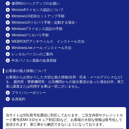
修理時のバックアップのお願い
Microsoftライセンス認証について
Windows10初回セットアップ手順
Windows10リカバリ手順－起動する場合－
Windows7ライセンス認証の手順
Windows7リカバリ手順
WEBROOTアンチウィルス インストール方法
WindowsLiveメール インストール方法
レンタルパソコンのご案内
中古パソコン直販の会員登録
お客様の個人情報について
お客様からお預かりした大切な個人情報(住所・氏名・メールアドレスなど)
を、 裁判所・警察機関等・公共機関からの提出要請があった場合以外、第三
者に譲渡または利用する事は一切ございません。
プライバシーポリシー
会員規約
当サイトはSSL暗号化通信に対応しております。ご注文内容やクレジットカ
ード番号(EMV 3-Dセキュア対応済)など、お客様の大切な情報は暗号化して
送信されます。第三者から解読できないようになっております。