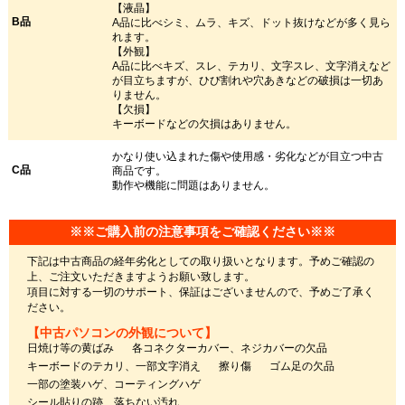
【液晶】
B品
A品に比べシミ、ムラ、キズ、ドット抜けなどが多く見ら
れます。
【外観】
A品に比べキズ、スレ、テカリ、文字スレ、文字消えなど
が目立ちますが、ひび割れや穴あきなどの破損は一切あ
りません。
【欠損】
キーボードなどの欠損はありません。
かなり使い込まれた傷や使用感・劣化などが目立つ中古
C品
商品です。
動作や機能に問題はありません。
※※ご購入前の注意事項をご確認ください※※
下記は中古商品の経年劣化としての取り扱いとなります。予めご確認の
上、ご注文いただきますようお願い致します。
項目に対する一切のサポート、保証はございませんので、予めご了承く
ださい。
【中古パソコンの外観について】
日焼け等の黄ばみ
各コネクターカバー、ネジカバーの欠品
キーボードのテカリ、一部文字消え
擦り傷
ゴム足の欠品
一部の塗装ハゲ、コーティングハゲ
シール貼りの跡、落ちない汚れ