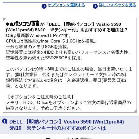
オプションを選択する
詳しいスペックを見る
が「DELL 【即納パソコン】Vostro 3590
(Win11pro64) 5N10 ※テンキー付」をおすすめする理由は？
OSは最新版Windows11 Proです。
CPUには高性能なIntel Core i5 1.6GHzを搭載。
十分な容量のメモリ8GBを搭載。
記憶装置には従来のHDDよりも高いパフォーマンスと省電力性、
堅牢性を兼ね備えたSSD256GBを採用。
このパソコンは0時～8時までのご注文の場合、当日出荷いたしま
す。(弊社営業日、代引またはクレジットカード支払い時のみ)
銀行振込でお支払いの場合は「入金確認後、翌日(翌営業日)出
荷」となります。
【オプションをご注文時のご注意】
メモリ、HDD、Officeをオプションよりご注文の際は通常商品の
納期となります。予めご了承ください。
DELL 【即納パソコン】Vostro 3590 (Win11pro64)
5N10 ※テンキー付のおすすめポイントは