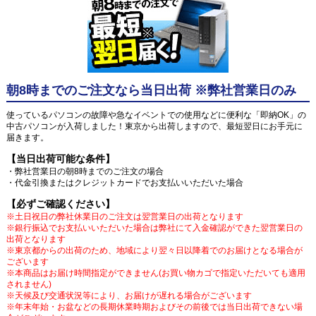
朝8時までのご注文なら当日出荷 ※弊社営業日のみ
使っているパソコンの故障や急なイベントでの使用などに便利な「即納OK」の
中古パソコンが入荷しました！東京から出荷しますので、最短翌日にお手元に
届きます。
【当日出荷可能な条件】
・弊社営業日の朝8時までのご注文の場合
・代金引換またはクレジットカードでお支払いいただいた場合
【必ずご確認ください】
※土日祝日の弊社休業日のご注文は翌営業日の出荷となります
※銀行振込でお支払いいただいた場合は弊社にて入金確認ができた翌営業日の
出荷となります
※東京都からの出荷のため、地域により翌々日以降着でのお届けとなる場合が
ございます
※本商品はお届け時間指定ができません(お買い物カゴで指定いただいても適用
されません)
※天候及び交通状況等により、お届けが遅れる場合がございます
※年末年始・お盆などの長期休業時期およびその前後では当日出荷できない場