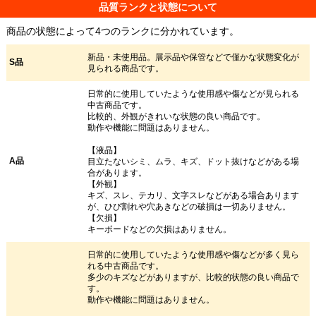
品質ランクと状態について
商品の状態によって4つのランクに分かれています。
新品・未使用品。展示品や保管などで僅かな状態変化が
S品
見られる商品です。
日常的に使用していたような使用感や傷などが見られる
中古商品です。
比較的、外観がきれいな状態の良い商品です。
動作や機能に問題はありません。
【液晶】
A品
目立たないシミ、ムラ、キズ、ドット抜けなどがある場
合があります。
【外観】
キズ、スレ、テカリ、文字スレなどがある場合あります
が、ひび割れや穴あきなどの破損は一切ありません。
【欠損】
キーボードなどの欠損はありません。
日常的に使用していたような使用感や傷などが多く見ら
れる中古商品です。
多少のキズなどがありますが、比較的状態の良い商品で
す。
動作や機能に問題はありません。