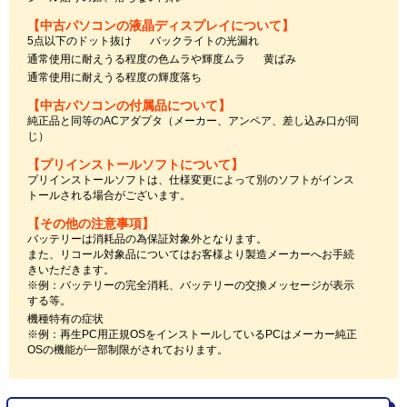
【中古パソコンの液晶ディスプレイについて】
5点以下のドット抜け
バックライトの光漏れ
通常使用に耐えうる程度の色ムラや輝度ムラ
黄ばみ
通常使用に耐えうる程度の輝度落ち
【中古パソコンの付属品について】
純正品と同等のACアダプタ（メーカー、アンペア、差し込み口が同
じ）
【プリインストールソフトについて】
プリインストールソフトは、仕様変更によって別のソフトがインス
トールされる場合がございます。
【その他の注意事項】
バッテリーは消耗品の為保証対象外となります。
また、リコール対象品についてはお客様より製造メーカーへお手続
きいただきます。
※例：バッテリーの完全消耗、バッテリーの交換メッセージが表示
する等。
機種特有の症状
※例：再生PC用正規OSをインストールしているPCはメーカー純正
OSの機能が一部制限がされております。