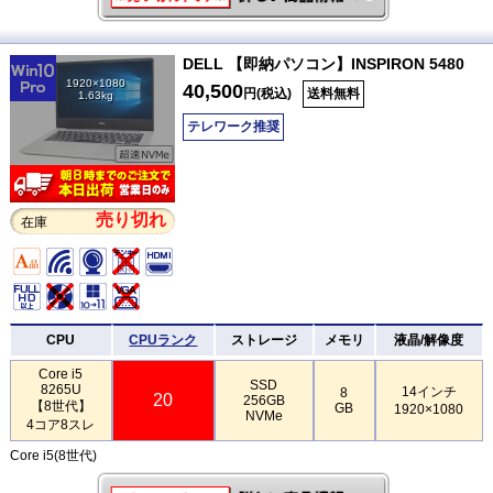
DELL 【即納パソコン】INSPIRON 5480
1920×1080
40,500
円(税込)
送料無料
1.63kg
テレワーク推奨
売り切れ
在庫
CPU
CPUランク
ストレージ
メモリ
液晶/解像度
Core i5
SSD
8265U
14インチ
8
20
256GB
【8世代】
GB
1920×1080
NVMe
4コア8スレ
Core i5(8世代)