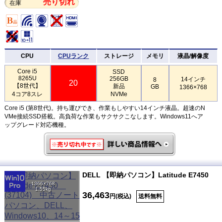
売り切れ
在庫
CPU
CPUランク
ストレージ
メモリ
液晶/解像度
Core i5
SSD
8265U
256GB
14インチ
8
20
【8世代】
新品
GB
1366×768
4コア8スレ
NVMe
Core i5 (第8世代)。持ち運びでき、作業もしやすい14インチ液晶。超速のN
VMe接続SSD搭載。高負荷な作業もサクサクこなします。Windows11へア
ップグレード対応機種。
DELL 【即納パソコン】Latitude E7450
1366×768
1.55kg
36,463
円(税込)
送料無料