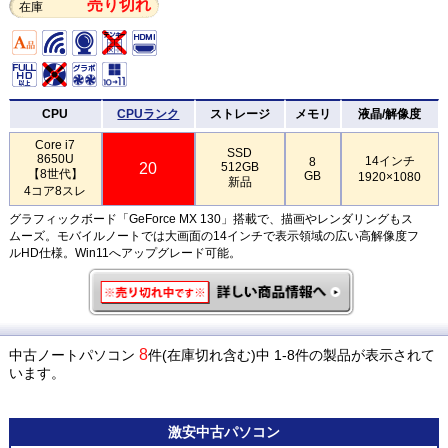
売り切れ
在庫
CPU
CPUランク
ストレージ
メモリ
液晶/解像度
Core i7
SSD
8650U
14インチ
8
20
512GB
【8世代】
GB
1920×1080
新品
4コア8スレ
グラフィックボード「GeForce MX 130」搭載で、描画やレンダリングもス
ムーズ。モバイルノートでは大画面の14インチで表示領域の広い高解像度フ
ルHD仕様。Win11へアップグレード可能。
8
中古ノートパソコン
件(在庫切れ含む)中 1-8件の製品が表示されて
います。
激安
中古パソコン