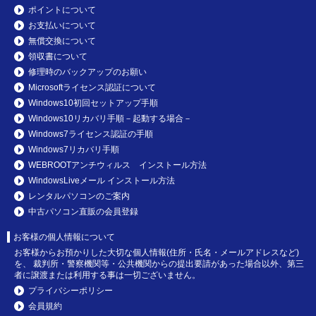
ポイントについて
お支払いについて
無償交換について
領収書について
修理時のバックアップのお願い
Microsoftライセンス認証について
Windows10初回セットアップ手順
Windows10リカバリ手順－起動する場合－
Windows7ライセンス認証の手順
Windows7リカバリ手順
WEBROOTアンチウィルス インストール方法
WindowsLiveメール インストール方法
レンタルパソコンのご案内
中古パソコン直販の会員登録
お客様の個人情報について
お客様からお預かりした大切な個人情報(住所・氏名・メールアドレスなど)
を、 裁判所・警察機関等・公共機関からの提出要請があった場合以外、第三
者に譲渡または利用する事は一切ございません。
プライバシーポリシー
会員規約