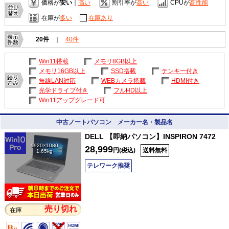
価格が
安い
｜
高い
割引率が
高い
CPUが
高性能
在庫が
多い
在庫あり
20件
｜
40件
Win11搭載
メモリ8GB以上
メモリ16GB以上
SSD搭載
テンキー付き
無線LAN対応
WEBカメラ搭載
HDMI付き
光学ドライブ付き
フルHD以上
Win11アップグレード可
中古ノートパソコン メーカー名・製品名
DELL 【即納パソコン】INSPIRON 7472
1920×1080
28,999
円(税込)
送料無料
1.65kg
テレワーク推奨
売り切れ
在庫