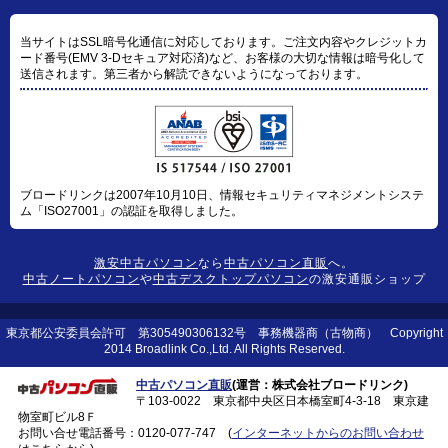
当サイトはSSL暗号化通信に対応しております。ご注文内容やクレジットカ
ード番号(EMV 3-Dセキュア対応済)など、お客様の大切な情報は暗号化して
送信されます。第三者から解読できないようになっております。
ブロードリンクは2007年10月10日、情報セキュリティマネジメントシステ
ム「ISO27001」の認証を取得しました。
激安中古パソコン
なら
中古パソコン直販
へ。
中古ノートパソコン
や
中古デスクトップパソコン
の激安通販ショップ
東京都公安委員会許可 第305490306132号 事務機器商（古物商） Copyright
2014 Broadlink Co.,Ltd. All Rights Reserved.
中古パソコン直販
(運営：株式会社ブロードリンク)
〒103-0022 東京都中央区日本橋室町4-3-18 東京建
物室町ビル8Ｆ
お問い合せ電話番号：
0120-077-747
(
インターネットからのお問い合わせ