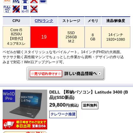
CPU
CPUランク
ストレージ
メモリ
液晶/解像度
Core i5
SSD
8250U
14インチ
8
19
256GB
【8世代】
GB
1920×1080
M.2
4コア8スレ
ベゼルが細くスタイリッシュなモバイルノート。14インチ(FHD)の大画面。
サクサク動く高性能マシンでちょっとした作業から資料・デザインの作り込
みまで対応！Win11アップグレード可。
DELL 【即納パソコン】Latitude 3400 (B
品)(SSD新品)
1366×768
1.67kg
29,800
円(税込)
送料無料
テレワーク推奨