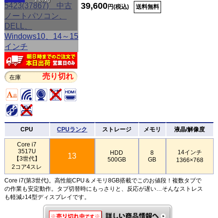
39,600
円(税込)
送料無料
売り切れ
在庫
CPU
CPUランク
ストレージ
メモリ
液晶/解像度
Core i7
3517U
14インチ
HDD
8
13
【3世代】
500GB
GB
1366×768
2コア4スレ
Core i7(第3世代)。高性能CPU＆メモリ8GB搭載でこのお値段！複数タブで
の作業も安定動作。タブ切替時にもっさりと、反応が遅い…そんなストレス
も軽減♪14型ディスプレイです。