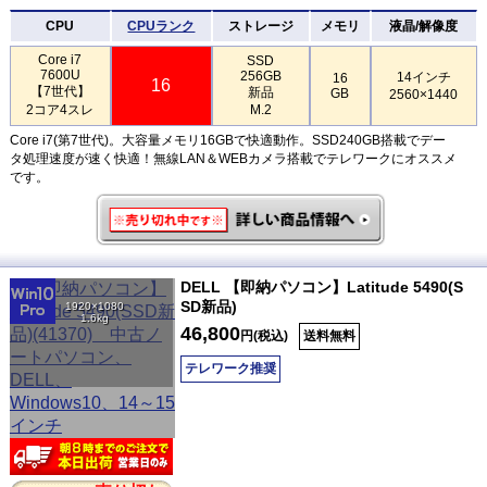
CPU
CPUランク
ストレージ
メモリ
液晶/解像度
Core i7
SSD
7600U
256GB
14インチ
16
16
【7世代】
新品
GB
2560×1440
2コア4スレ
M.2
Core i7(第7世代)。大容量メモリ16GBで快適動作。SSD240GB搭載でデー
タ処理速度が速く快適！無線LAN＆WEBカメラ搭載でテレワークにオススメ
です。
DELL 【即納パソコン】Latitude 5490(S
SD新品)
1920×1080
1.6kg
46,800
円(税込)
送料無料
テレワーク推奨